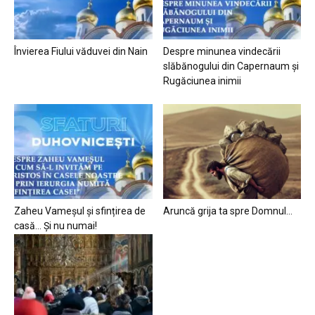
Învierea Fiului văduvei din Nain
Despre minunea vindecării
slăbănogului din Capernaum și
Rugăciunea inimii
Zaheu Vameșul și sfințirea de
Aruncă grija ta spre Domnul…
casă… Și nu numai!