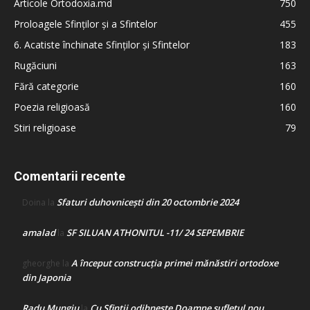
Articole Ortodoxia.md
750
Proloagele Sfinților și a Sfintelor
455
6. Acatiste închinate Sfinților și Sfintelor
183
Rugăciuni
163
Fără categorie
160
Poezia religioasă
160
Stiri religioase
79
Comentarii recente
Sfaturi duhovnicești din 20 octombrie 2024
Doina
la
amalad
SF SILUAN ATHONITUL -11/ 24 SEPEMBRIE
la
A început construcţia primei mănăstiri ortodoxe
gheorghe
la
din Japonia
Radu Mungiu
Cu Sfinții odihnește Doamne sufletul nou
la