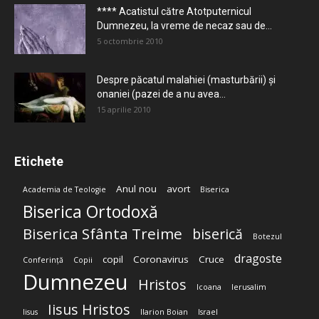
**** Acatistul către Atotputernicul
Dumnezeu, la vreme de necaz sau de...
5 octombrie 2010
Despre păcatul malahiei (masturbării) şi
onaniei (pazei de a nu avea...
15 aprilie 2010
Etichete
Anul nou
avort
Academia de Teologie
Biserica
Biserica Ortodoxă
Biserica Sfânta Treime
biserică
Botezul
dragoste
copil
Coronavirus
Cruce
Conferință
Copii
Dumnezeu
Hristos
Icoana
Ierusalim
Iisus Hristos
Iisus
Ilarion Boian
Israel