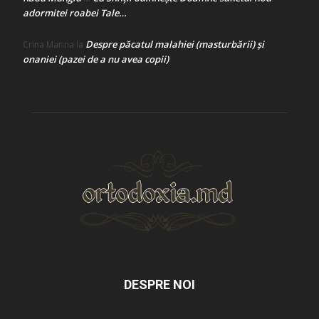
adormitei roabei Tale…
Despre păcatul malahiei (masturbării) şi
Crina Marina
la
onaniei (pazei de a nu avea copii)
DESPRE NOI