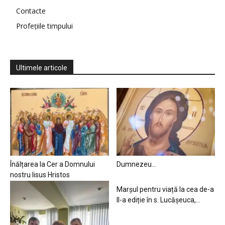
Contacte
Profețiile timpului
Ultimele articole
Înălțarea la Cer a Domnului
Dumnezeu…
nostru Iisus Hristos
Marșul pentru viață la cea de-a
II-a ediție în s. Lucășeuca,...