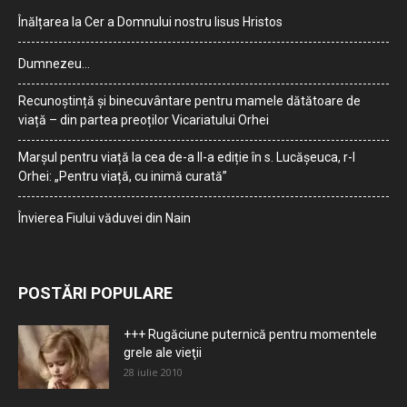
Înălțarea la Cer a Domnului nostru Iisus Hristos
Dumnezeu…
Recunoștință și binecuvântare pentru mamele dătătoare de
viață – din partea preoților Vicariatului Orhei
Marșul pentru viață la cea de-a II-a ediție în s. Lucășeuca, r-l
Orhei: „Pentru viață, cu inimă curată”
Învierea Fiului văduvei din Nain
POSTĂRI POPULARE
+++ Rugăciune puternică pentru momentele
grele ale vieţii
28 iulie 2010