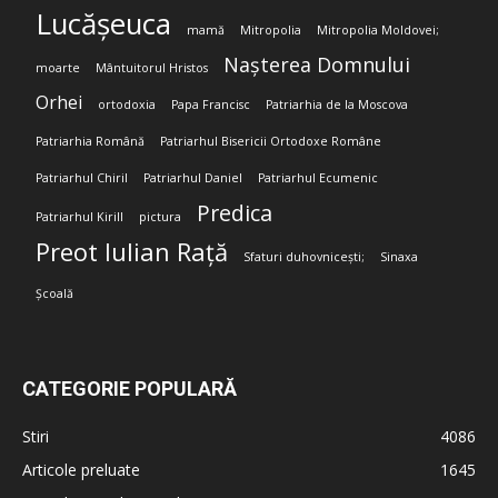
Lucășeuca
mamă
Mitropolia
Mitropolia Moldovei;
Nașterea Domnului
moarte
Mântuitorul Hristos
Orhei
ortodoxia
Papa Francisc
Patriarhia de la Moscova
Patriarhia Română
Patriarhul Bisericii Ortodoxe Române
Patriarhul Chiril
Patriarhul Daniel
Patriarhul Ecumenic
Predica
Patriarhul Kirill
pictura
Preot Iulian Rață
Sfaturi duhovnicești;
Sinaxa
Școală
CATEGORIE POPULARĂ
Stiri
4086
Articole preluate
1645