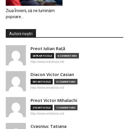
Ziua Învierii, să ne luminăm
popoare…
Autorii noștri
Preot Iulian Raţă
3878 ARTICOLE
6 COMENTARII
http://www.ortodoxia.md
Diacon Victor Casian
581 ARTICOLE
5 COMENTARII
http://www.ortodoxia.md
Preot Victor Mihalachi
210 ARTICOLE
1 COMENTARII
http://www.ortodoxia.md
Cvasniuc Tatiana