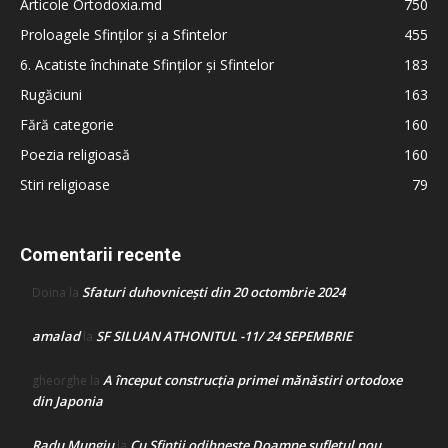
Articole Ortodoxia.md
750
Proloagele Sfinților și a Sfintelor
455
6. Acatiste închinate Sfinților și Sfintelor
183
Rugăciuni
163
Fără categorie
160
Poezia religioasă
160
Stiri religioase
79
Comentarii recente
Sfaturi duhovnicești din 20 octombrie 2024
Doina
la
amalad
SF SILUAN ATHONITUL -11/ 24 SEPEMBRIE
la
A început construcţia primei mănăstiri ortodoxe
gheorghe
la
din Japonia
Radu Mungiu
Cu Sfinții odihnește Doamne sufletul nou
la