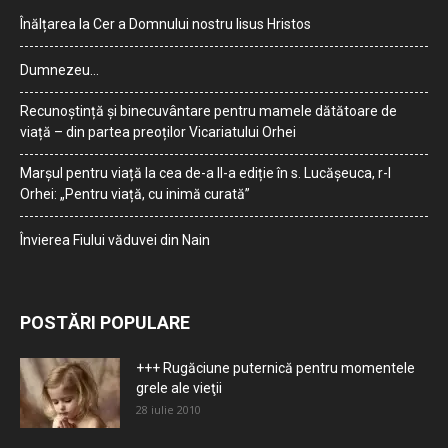
Înălțarea la Cer a Domnului nostru Iisus Hristos
Dumnezeu…
Recunoștință și binecuvântare pentru mamele dătătoare de
viață – din partea preoților Vicariatului Orhei
Marșul pentru viață la cea de-a II-a ediție în s. Lucășeuca, r-l
Orhei: „Pentru viață, cu inimă curată”
Învierea Fiului văduvei din Nain
POSTĂRI POPULARE
+++ Rugăciune puternică pentru momentele
grele ale vieţii
28 iulie 2010