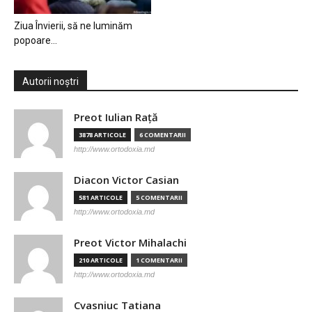
Ziua Învierii, să ne luminăm
popoare…
Autorii noștri
Preot Iulian Raţă
3878 ARTICOLE
6 COMENTARII
http://www.ortodoxia.md
Diacon Victor Casian
581 ARTICOLE
5 COMENTARII
http://www.ortodoxia.md
Preot Victor Mihalachi
210 ARTICOLE
1 COMENTARII
http://www.ortodoxia.md
Cvasniuc Tatiana