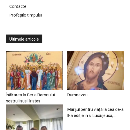
Contacte
Profețiile timpului
Ultimele articole
Înălțarea la Cer a Domnului
Dumnezeu…
nostru Iisus Hristos
Marșul pentru viață la cea de-a
II-a ediție în s. Lucășeuca,...