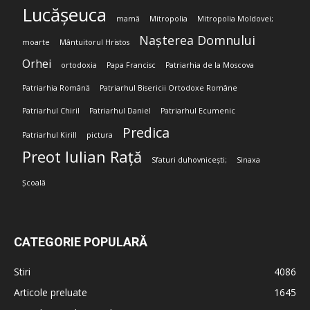
Lucășeuca
mamă
Mitropolia
Mitropolia Moldovei;
Nașterea Domnului
moarte
Mântuitorul Hristos
Orhei
ortodoxia
Papa Francisc
Patriarhia de la Moscova
Patriarhia Română
Patriarhul Bisericii Ortodoxe Române
Patriarhul Chiril
Patriarhul Daniel
Patriarhul Ecumenic
Predica
Patriarhul Kirill
pictura
Preot Iulian Rață
Sfaturi duhovnicești;
Sinaxa
Școală
CATEGORIE POPULARĂ
Stiri
4086
Articole preluate
1645