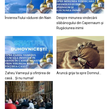
Învierea Fiului văduvei din Nain
Despre minunea vindecării
slăbănogului din Capernaum și
Rugăciunea inimii
Zaheu Vameșul și sfințirea de
Aruncă grija ta spre Domnul…
casă… Și nu numai!