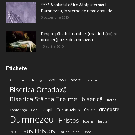
**** Acatistul către Atotputernicul
Dumnezeu, la vreme de necaz sau de...
5 octombrie 2010
Despre păcatul malahiei (masturbării) şi
onaniei (pazei de a nu avea...
15 aprilie 2010
Etichete
Anul nou
avort
Academia de Teologie
Biserica
Biserica Ortodoxă
Biserica Sfânta Treime
biserică
Botezul
dragoste
copil
Coronavirus
Cruce
Conferință
Copii
Dumnezeu
Hristos
Icoana
Ierusalim
Iisus Hristos
Iisus
Ilarion Boian
Israel