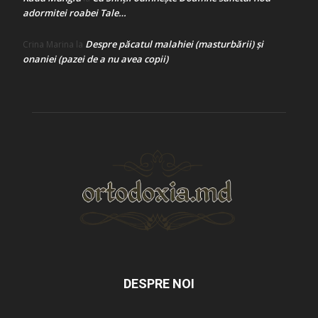
adormitei roabei Tale…
Despre păcatul malahiei (masturbării) şi
Crina Marina
la
onaniei (pazei de a nu avea copii)
DESPRE NOI