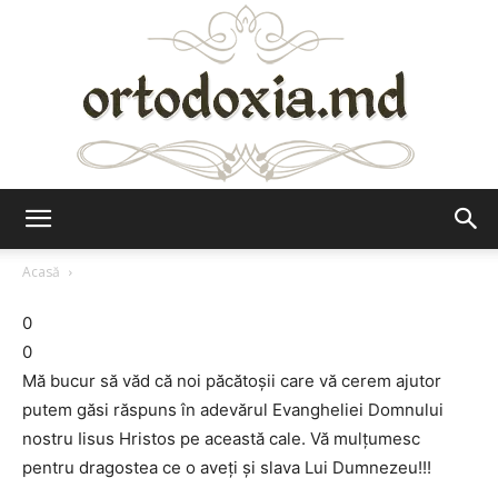
Ortodoxia.md
Acasă
0
0
Mă bucur să văd că noi păcătoșii care vă cerem ajutor
putem găsi răspuns în adevărul Evangheliei Domnului
nostru Iisus Hristos pe această cale. Vă mulțumesc
pentru dragostea ce o aveți și slava Lui Dumnezeu!!!