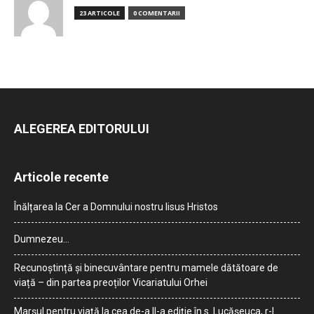
23 ARTICOLE
0 COMENTARII
ALEGEREA EDITORULUI
Articole recente
Înălțarea la Cer a Domnului nostru Iisus Hristos
Dumnezeu…
Recunoștință și binecuvântare pentru mamele dătătoare de
viață – din partea preoților Vicariatului Orhei
Marșul pentru viață la cea de-a II-a ediție în s. Lucășeuca, r-l