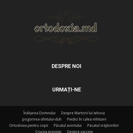
DESPRE NOI
URMAȚI-NE
Înălțarea Domnului
Despre Martorii lui Iehova
pogorirea-sfintului-duh
Piedici în calea mîntuirii
Ortodoxia pentru copii
Păcatul avortului
Păcatul vrăjitoriilor
Crucea preoției
Despre vaccine