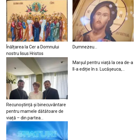
Înălțarea la Cer a Domnului
Dumnezeu…
nostru Iisus Hristos
Marșul pentru viață la cea de-a
II-a ediție în s. Lucășeuca,...
Recunoștință și binecuvântare
pentru mamele dătătoare de
viață – din partea...