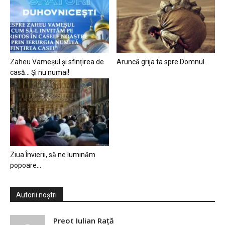
Zaheu Vameșul și sfințirea de
Aruncă grija ta spre Domnul…
casă… Și nu numai!
Ziua Învierii, să ne luminăm
popoare…
Autorii noștri
Preot Iulian Raţă