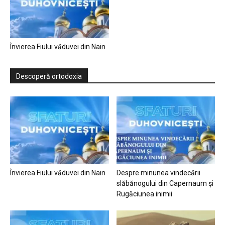
Învierea Fiului văduvei din Nain
Descoperă ortodoxia
Învierea Fiului văduvei din Nain
Despre minunea vindecării
slăbănogului din Capernaum și
Rugăciunea inimii