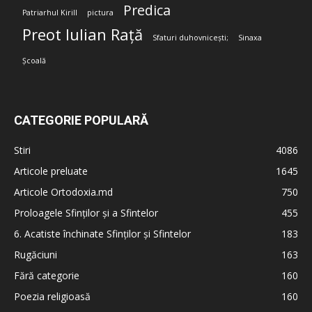
Predica
Patriarhul Kirill
pictura
Preot Iulian Rață
Sfaturi duhovnicești;
Sinaxa
Școală
CATEGORIE POPULARĂ
Stiri
4086
Articole preluate
1645
Articole Ortodoxia.md
750
Proloagele Sfinților și a Sfintelor
455
6. Acatiste închinate Sfinților și Sfintelor
183
Rugăciuni
163
Fără categorie
160
Poezia religioasă
160