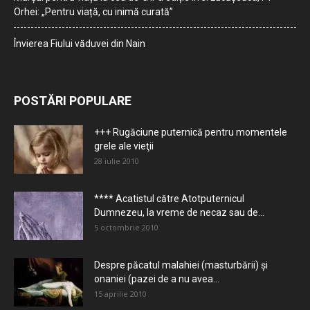
Orhei: „Pentru viață, cu inimă curată”
Învierea Fiului văduvei din Nain
POSTĂRI POPULARE
+++ Rugăciune puternică pentru momentele
grele ale vieţii
28 iulie 2010
**** Acatistul către Atotputernicul
Dumnezeu, la vreme de necaz sau de...
5 octombrie 2010
Despre păcatul malahiei (masturbării) şi
onaniei (pazei de a nu avea...
15 aprilie 2010