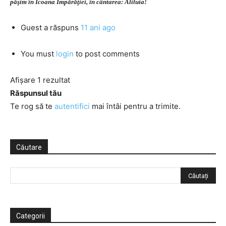
păşim în Icoana Împărăţiei, în cântarea: Aliluia!
Guest
a răspuns
11 ani ago
You must
login
to post comments
Afișare 1 rezultat
Răspunsul tău
Te rog să te
autentifici
mai întâi pentru a trimite.
Căutare
Categorii