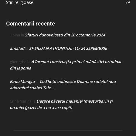
Stiri religioase
79
Comentarii recente
Sfaturi duhovnicești din 20 octombrie 2024
Doina
la
amalad
SF SILUAN ATHONITUL -11/ 24 SEPEMBRIE
la
A început construcţia primei mănăstiri ortodoxe
gheorghe
la
din Japonia
Radu Mungiu
Cu Sfinții odihnește Doamne sufletul nou
la
adormitei roabei Tale…
Despre păcatul malahiei (masturbării) şi
Crina Marina
la
onaniei (pazei de a nu avea copii)