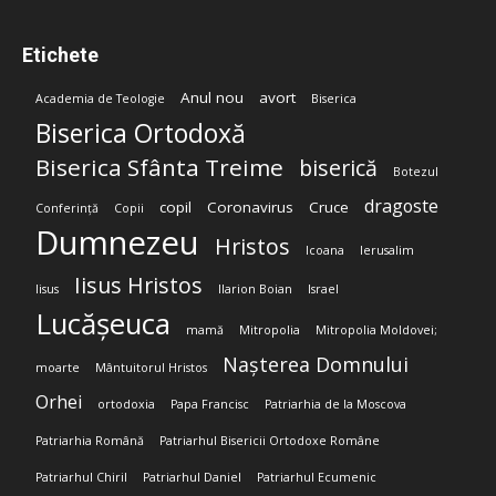
Etichete
Anul nou
avort
Academia de Teologie
Biserica
Biserica Ortodoxă
Biserica Sfânta Treime
biserică
Botezul
dragoste
copil
Coronavirus
Cruce
Conferință
Copii
Dumnezeu
Hristos
Icoana
Ierusalim
Iisus Hristos
Iisus
Ilarion Boian
Israel
Lucășeuca
mamă
Mitropolia
Mitropolia Moldovei;
Nașterea Domnului
moarte
Mântuitorul Hristos
Orhei
ortodoxia
Papa Francisc
Patriarhia de la Moscova
Patriarhia Română
Patriarhul Bisericii Ortodoxe Române
Patriarhul Chiril
Patriarhul Daniel
Patriarhul Ecumenic