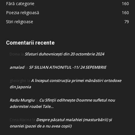
Fără categorie
160
Poezia religioasă
160
Stiri religioase
79
Comentarii recente
Sfaturi duhovnicești din 20 octombrie 2024
Doina
la
amalad
SF SILUAN ATHONITUL -11/ 24 SEPEMBRIE
la
A început construcţia primei mănăstiri ortodoxe
gheorghe
la
din Japonia
Radu Mungiu
Cu Sfinții odihnește Doamne sufletul nou
la
adormitei roabei Tale…
Despre păcatul malahiei (masturbării) şi
Crina Marina
la
onaniei (pazei de a nu avea copii)