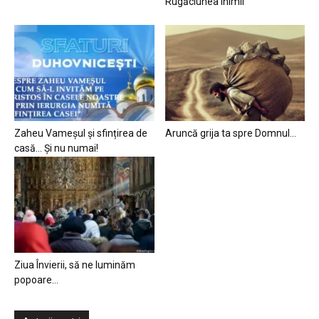
Rugăciunea inimii
Zaheu Vameșul și sfințirea de
Aruncă grija ta spre Domnul…
casă… Și nu numai!
Ziua Învierii, să ne luminăm
popoare…