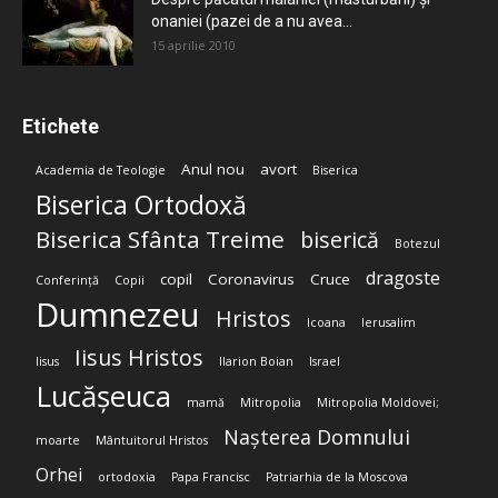
onaniei (pazei de a nu avea...
15 aprilie 2010
Etichete
Anul nou
avort
Academia de Teologie
Biserica
Biserica Ortodoxă
Biserica Sfânta Treime
biserică
Botezul
dragoste
copil
Coronavirus
Cruce
Conferință
Copii
Dumnezeu
Hristos
Icoana
Ierusalim
Iisus Hristos
Iisus
Ilarion Boian
Israel
Lucășeuca
mamă
Mitropolia
Mitropolia Moldovei;
Nașterea Domnului
moarte
Mântuitorul Hristos
Orhei
ortodoxia
Papa Francisc
Patriarhia de la Moscova