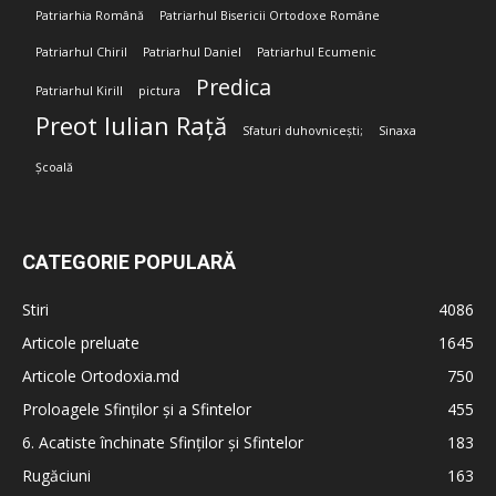
Patriarhia Română
Patriarhul Bisericii Ortodoxe Române
Patriarhul Chiril
Patriarhul Daniel
Patriarhul Ecumenic
Predica
Patriarhul Kirill
pictura
Preot Iulian Rață
Sfaturi duhovnicești;
Sinaxa
Școală
CATEGORIE POPULARĂ
Stiri
4086
Articole preluate
1645
Articole Ortodoxia.md
750
Proloagele Sfinților și a Sfintelor
455
6. Acatiste închinate Sfinților și Sfintelor
183
Rugăciuni
163