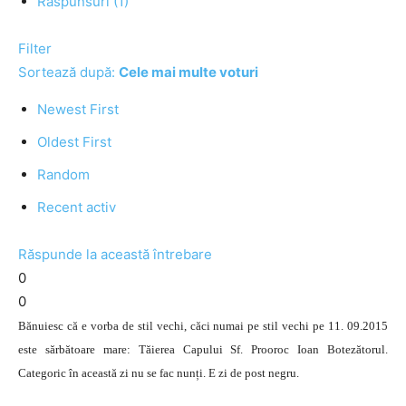
Răspunsuri (1)
Filter
Sortează după:
Cele mai multe voturi
Newest First
Oldest First
Random
Recent activ
Răspunde la această întrebare
0
0
Bănuiesc că e vorba de stil vechi, căci numai pe stil vechi pe 11. 09.2015
este sărbătoare mare: Tăierea Capului Sf. Prooroc Ioan Botezătorul.
Categoric în această zi nu se fac nunți. E zi de post negru.