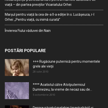
viață – din partea preoților Vicariatului Orhei
Marșul pentru viață la cea de-a II-a ediție în s. Lucășeuca, r-l
Orhei: „Pentru viață, cu inimă curată”
Învierea Fiului văduvei din Nain
POSTĂRI POPULARE
+++ Rugăciune puternică pentru momentele
grele ale vieţii
28 iulie 2010
**** Acatistul către Atotputernicul
Dumnezeu, la vreme de necaz sau de...
5 octombrie 2010
Despre păcatul malahiei (masturbării) şi