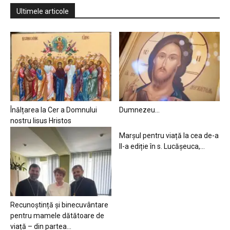
Ultimele articole
Înălțarea la Cer a Domnului
Dumnezeu…
nostru Iisus Hristos
Marșul pentru viață la cea de-a
II-a ediție în s. Lucășeuca,...
Recunoștință și binecuvântare
pentru mamele dătătoare de
viață – din partea...