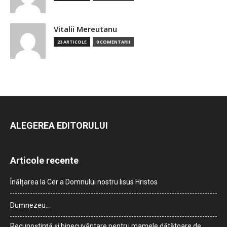
Vitalii Mereutanu
23 ARTICOLE
0 COMENTARII
ALEGEREA EDITORULUI
Articole recente
Înălțarea la Cer a Domnului nostru Iisus Hristos
Dumnezeu…
Recunoștință și binecuvântare pentru mamele dătătoare de