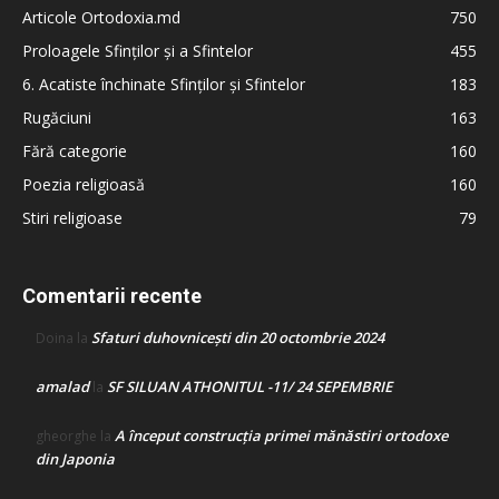
Articole Ortodoxia.md
750
Proloagele Sfinților și a Sfintelor
455
6. Acatiste închinate Sfinților și Sfintelor
183
Rugăciuni
163
Fără categorie
160
Poezia religioasă
160
Stiri religioase
79
Comentarii recente
Sfaturi duhovnicești din 20 octombrie 2024
Doina
la
amalad
SF SILUAN ATHONITUL -11/ 24 SEPEMBRIE
la
A început construcţia primei mănăstiri ortodoxe
gheorghe
la
din Japonia