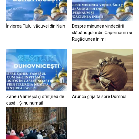
Învierea Fiului văduvei din Nain
Despre minunea vindecării
slăbănogului din Capernaum și
Rugăciunea inimii
Zaheu Vameșul și sfințirea de
Aruncă grija ta spre Domnul…
casă… Și nu numai!