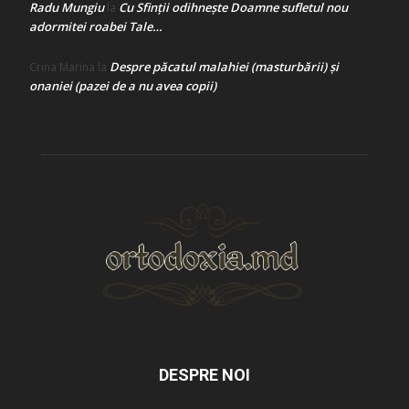
Radu Mungiu
Cu Sfinții odihnește Doamne sufletul nou
la
adormitei roabei Tale…
Despre păcatul malahiei (masturbării) şi
Crina Marina
la
onaniei (pazei de a nu avea copii)
DESPRE NOI