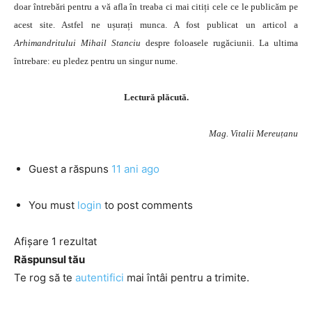
doar întrebări pentru a vă afla în treaba ci mai citiți cele ce le publicăm pe
acest site. Astfel ne ușurați munca. A fost publicat un articol a
Arhimandritului Mihail Stanciu
despre foloasele rugăciunii. La ultima
întrebare: eu pledez pentru un singur nume.
Lectură plăcută.
Mag. Vitalii Mereuțanu
Guest
a răspuns
11 ani ago
You must
login
to post comments
Afișare 1 rezultat
Răspunsul tău
Te rog să te
autentifici
mai întâi pentru a trimite.