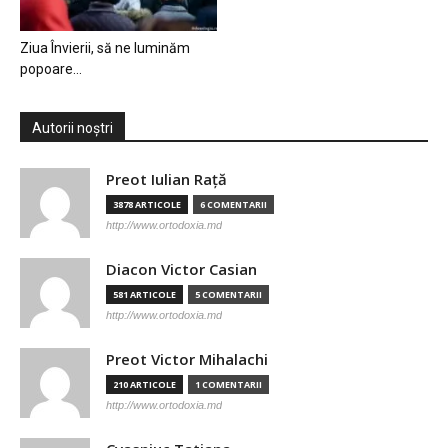
Ziua Învierii, să ne luminăm
popoare…
Autorii noștri
Preot Iulian Raţă
3878 ARTICOLE
6 COMENTARII
http://www.ortodoxia.md
Diacon Victor Casian
581 ARTICOLE
5 COMENTARII
http://www.ortodoxia.md
Preot Victor Mihalachi
210 ARTICOLE
1 COMENTARII
http://www.ortodoxia.md