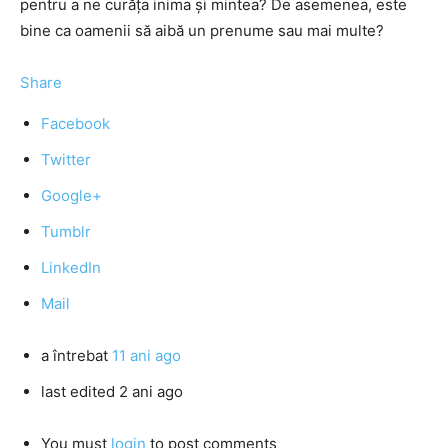
pentru a ne curăța inima și mintea? De asemenea, este
bine ca oamenii să aibă un prenume sau mai multe?
Share
Facebook
Twitter
Google+
Tumblr
LinkedIn
Mail
a întrebat
11 ani ago
last edited 2 ani ago
You must
login
to post comments