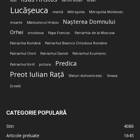
Iisus
Ilarion Boian
Israel
Lucășeuca
mamă
Mitropolia
Mitropolia Moldovei;
Nașterea Domnului
moarte
Mântuitorul Hristos
Orhei
ortodoxia
Papa Francisc
Patriarhia de la Moscova
Patriarhia Română
Patriarhul Bisericii Ortodoxe Române
Patriarhul Chiril
Patriarhul Daniel
Patriarhul Ecumenic
Predica
Patriarhul Kirill
pictura
Preot Iulian Rață
Sfaturi duhovnicești;
Sinaxa
Școală
CATEGORIE POPULARĂ
Stiri
4086
Articole preluate
1645