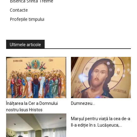
Biserica Sfinta Treime
Contacte
Profețiile timpului
Ultimele articole
Înălțarea la Cer a Domnului
Dumnezeu…
nostru Iisus Hristos
Marșul pentru viață la cea de-a
II-a ediție în s. Lucășeuca,...