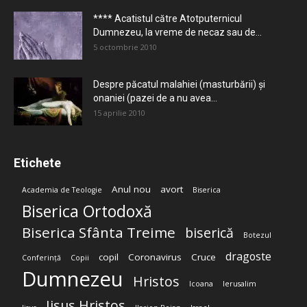
**** Acatistul către Atotputernicul
Dumnezeu, la vreme de necaz sau de...
5 octombrie 2010
Despre păcatul malahiei (masturbării) şi
onaniei (pazei de a nu avea...
15 aprilie 2010
Etichete
Anul nou
avort
Academia de Teologie
Biserica
Biserica Ortodoxă
Biserica Sfânta Treime
biserică
Botezul
dragoste
copil
Coronavirus
Cruce
Conferință
Copii
Dumnezeu
Hristos
Icoana
Ierusalim
Iisus Hristos