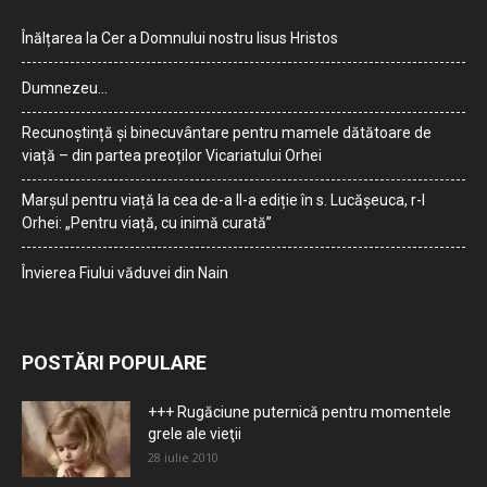
Înălțarea la Cer a Domnului nostru Iisus Hristos
Dumnezeu…
Recunoștință și binecuvântare pentru mamele dătătoare de
viață – din partea preoților Vicariatului Orhei
Marșul pentru viață la cea de-a II-a ediție în s. Lucășeuca, r-l
Orhei: „Pentru viață, cu inimă curată”
Învierea Fiului văduvei din Nain
POSTĂRI POPULARE
+++ Rugăciune puternică pentru momentele
grele ale vieţii
28 iulie 2010