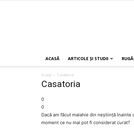
ACASĂ
ARTICOLE ŞI STUDII
RUGĂ
Acasă
Casatoria
Casatoria
0
0
Dacă am făcut malahie din neștiință înainte 
moment ce nu mai pot fi considerat curat?