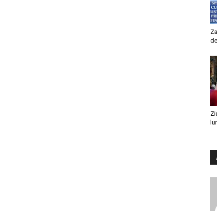
Za
de
Zi
lu