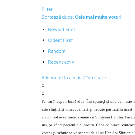
Filter
Sortează după:
Cele mai multe voturi
Newest First
Oldest First
Random
Recent activ
Răspunde la această întrebare
0
0
Pentru început: bună ziua. Îmi spuneți și mie cum este ac
este sfințită și binecuvântată și trebuie păstrată în acest 
ele nu pot avea nimic comun cu Sfințenia Harului. Păcatel
sus, pe când păcatul e al nostru. Ceea ce binecuvinteaz
vostru și trebuie să vă scăpați de el iar Harul și Sfințen