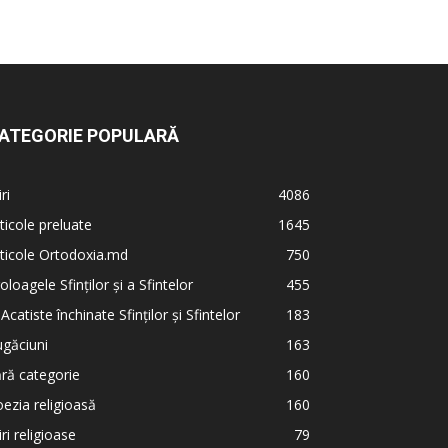
ATEGORIE POPULARĂ
iri
4086
ticole preluate
1645
ticole Ortodoxia.md
750
oloagele Sfinților și a Sfintelor
455
 Acatiste închinate Sfinților și Sfintelor
183
găciuni
163
ră categorie
160
ezia religioasă
160
iri religioase
79