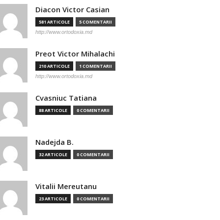
Diacon Victor Casian
581 ARTICOLE
5 COMENTARII
http://www.ortodoxia.md
Preot Victor Mihalachi
210 ARTICOLE
1 COMENTARII
http://www.ortodoxia.md
Cvasniuc Tatiana
88 ARTICOLE
0 COMENTARII
Nadejda B.
32 ARTICOLE
0 COMENTARII
Vitalii Mereutanu
23 ARTICOLE
0 COMENTARII