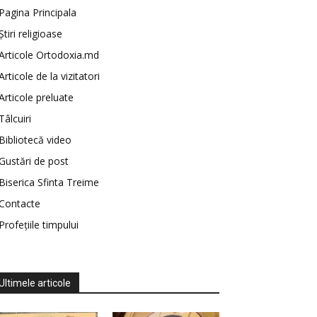
Pagina Principala
Știri religioase
Articole Ortodoxia.md
Articole de la vizitatori
Articole preluate
Tâlcuiri
Bibliotecă video
Gustări de post
Biserica Sfinta Treime
Contacte
Profețiile timpului
Ultimele articole