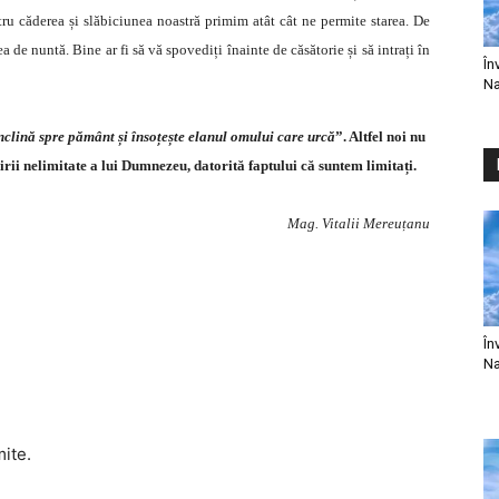
tru căderea și slăbiciunea noastră primim atât cât ne permite starea. De
 de nuntă. Bine ar fi să vă spovediți înainte de căsătorie și să intrați în
În
Na
nclină spre pământ și însoțește elanul omului care urcă
”. Altfel noi nu
rii nelimitate a lui Dumnezeu, datorită faptului că suntem limitați.
Mag. Vitalii Mereuțanu
În
Na
mite.