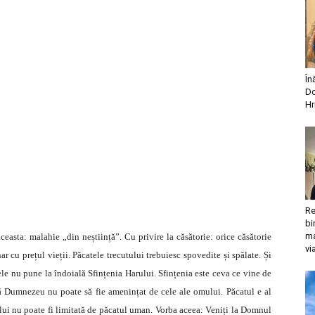
În
Do
Hr
Re
bi
ma
easta: malahie „din neștiință”. Cu privire la căsătorie: orice căsătorie
vi
har cu prețul vieții. Păcatele trecutului trebuiesc spovedite și spălate. Și
e nu pune la îndoială Sfințenia Harului. Sfințenia este ceva ce vine de
ă Dumnezeu nu poate să fie amenințat de cele ale omului. Păcatul e al
ia lui nu poate fi limitată de păcatul uman. Vorba aceea: Veniți la Domnul