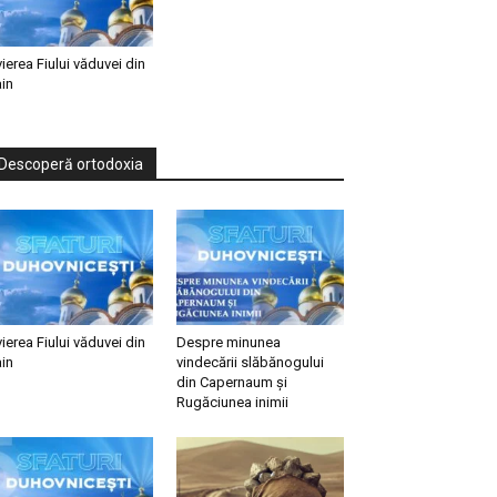
vierea Fiului văduvei din
in
Descoperă ortodoxia
vierea Fiului văduvei din
Despre minunea
in
vindecării slăbănogului
din Capernaum și
Rugăciunea inimii