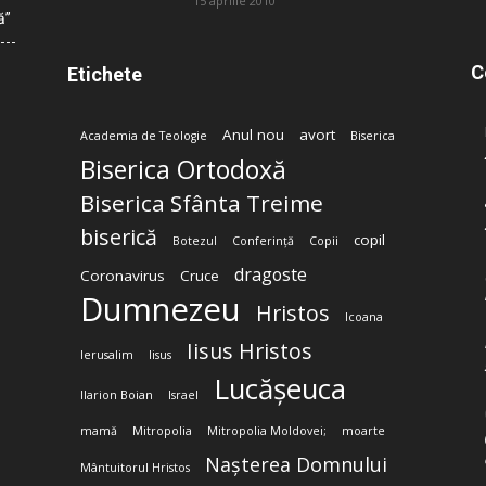
15 aprilie 2010
ă”
C
Etichete
Anul nou
avort
Academia de Teologie
Biserica
Biserica Ortodoxă
Biserica Sfânta Treime
biserică
copil
Botezul
Conferință
Copii
dragoste
Coronavirus
Cruce
Dumnezeu
Hristos
Icoana
Iisus Hristos
Ierusalim
Iisus
Lucășeuca
Ilarion Boian
Israel
mamă
Mitropolia
Mitropolia Moldovei;
moarte
Nașterea Domnului
Mântuitorul Hristos