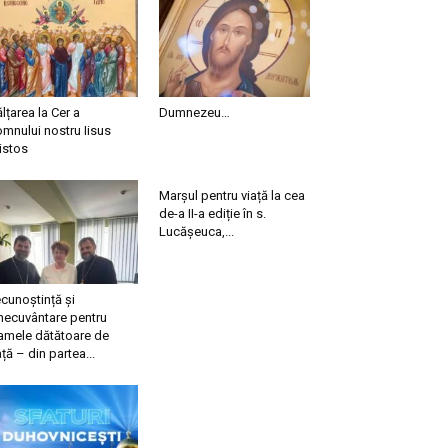
ălțarea la Cer a
Dumnezeu…
mnului nostru Iisus
istos
Marșul pentru viață la cea
de-a II-a ediție în s.
Lucășeuca,...
cunoștință și
necuvântare pentru
mele dătătoare de
ață – din partea...