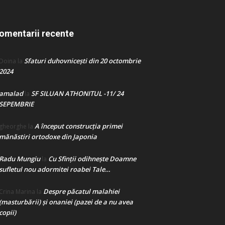
omentarii recente
Sfaturi duhovnicești din 20 octombrie
Doina
la
2024
amalad
SF SILUAN ATHONITUL -11/ 24
la
SEPEMBRIE
A început construcţia primei
gheorghe
la
mănăstiri ortodoxe din Japonia
Radu Mungiu
Cu Sfinții odihnește Doamne
la
sufletul nou adormitei roabei Tale…
Despre păcatul malahiei
Crina Marina
la
(masturbării) şi onaniei (pazei de a nu avea
copii)