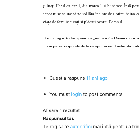
și luați Harul cu carul, din marea Lui bunătate. Însă pen
aceea ni se spune să ne spălăm înainte de a primi haina cea
viața de familie curați și plăcuți pentru Domnul.
Un teolog ortodox spune că „
iubirea lui Dumnezeu se î
am putea răspunde de la început în mod nelimitat iubi
Guest
a răspuns
11 ani ago
You must
login
to post comments
Afișare 1 rezultat
Răspunsul tău
Te rog să te
autentifici
mai întâi pentru a tri