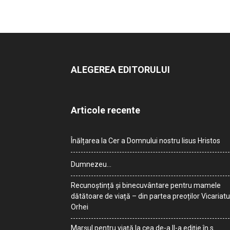
ALEGEREA EDITORULUI
Articole recente
Înălțarea la Cer a Domnului nostru Iisus Hristos
Dumnezeu…
Recunoștință și binecuvântare pentru mamele
dătătoare de viață – din partea preoților Vicariatu
Orhei
Marșul pentru viață la cea de-a II-a ediție în s.