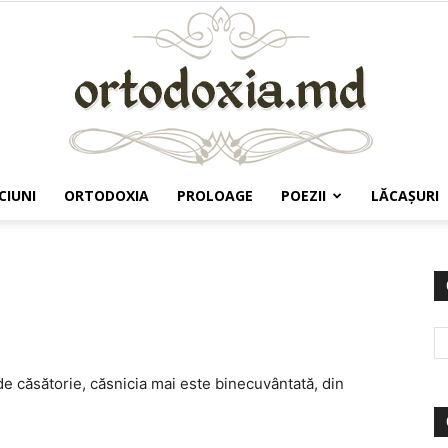
CIUNI
ORTODOXIA
PROLOAGE
POEZII
LĂCAŞURI
Ortodoxia.md
de căsătorie, căsnicia mai este binecuvântată, din