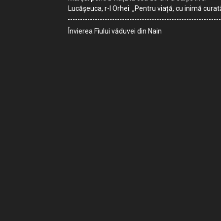
Lucășeuca, r-l Orhei: „Pentru viață, cu inimă curat
Învierea Fiului văduvei din Nain