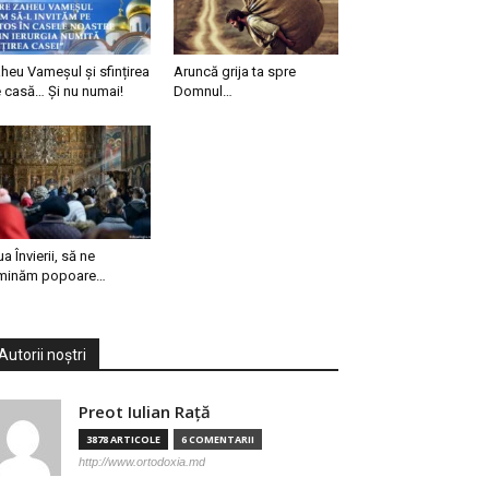
heu Vameșul și sfințirea
Aruncă grija ta spre
 casă… Și nu numai!
Domnul…
ua Învierii, să ne
minăm popoare…
Autorii noștri
Preot Iulian Raţă
3878 ARTICOLE
6 COMENTARII
http://www.ortodoxia.md