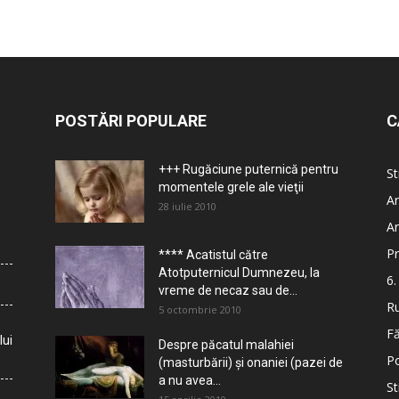
POSTĂRI POPULARE
C
+++ Rugăciune puternică pentru
St
momentele grele ale vieţii
Ar
28 iulie 2010
Ar
Pr
**** Acatistul către
Atotputernicul Dumnezeu, la
6.
vreme de necaz sau de...
Ru
5 octombrie 2010
Fă
lui
Despre păcatul malahiei
Po
(masturbării) şi onaniei (pazei de
a nu avea...
St