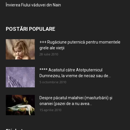
Învierea Fiului văduvei din Nain
POSTĂRI POPULARE
+++ Rugăciune puternică pentru momentele
grele ale vieţii
28 iulie 2010
**** Acatistul către Atotputernicul
Dumnezeu, la vreme de necaz sau de...
5 octombrie 2010
Despre păcatul malahiei (masturbării) şi
onaniei (pazei de a nu avea...
15 aprilie 2010