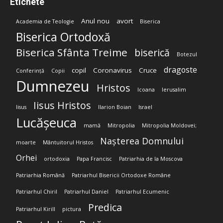
Etichete
Anul nou
avort
Academia de Teologie
Biserica
Biserica Ortodoxă
Biserica Sfânta Treime
biserică
Botezul
dragoste
copil
Coronavirus
Cruce
Conferință
Copii
Dumnezeu
Hristos
Icoana
Ierusalim
Iisus Hristos
Iisus
Ilarion Boian
Israel
Lucășeuca
mamă
Mitropolia
Mitropolia Moldovei;
Nașterea Domnului
moarte
Mântuitorul Hristos
Orhei
ortodoxia
Papa Francisc
Patriarhia de la Moscova
Patriarhia Română
Patriarhul Bisericii Ortodoxe Române
Patriarhul Chiril
Patriarhul Daniel
Patriarhul Ecumenic
Predica
Patriarhul Kirill
pictura