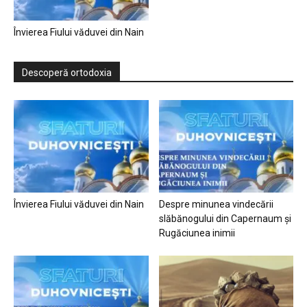
Învierea Fiului văduvei din Nain
Descoperă ortodoxia
Învierea Fiului văduvei din Nain
Despre minunea vindecării
slăbănogului din Capernaum și
Rugăciunea inimii