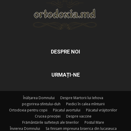
DESPRE NOI
URMAȚI-NE
Înălțarea Domnului
Despre Martorii lui Iehova
pogorirea-sfintului-duh
Piedici în calea mîntuirii
Ortodoxia pentru copii
Păcatul avortului
Păcatul vrăjitoriilor
Crucea preoției
Despre vaccine
Frământările sufletești ale tinerilor
Postul Mare
Învierea Domnului
Sa finisam impreuna biserica din lucaseuca