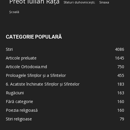
Preot Iulian Rață
Sfaturi duhovnicești;
Sinaxa
Școală
CATEGORIE POPULARĂ
Stiri
4086
Articole preluate
1645
Articole Ortodoxia.md
750
Proloagele Sfinților și a Sfintelor
455
6. Acatiste închinate Sfinților și Sfintelor
183
Rugăciuni
163
Fără categorie
160
Poezia religioasă
160
Stiri religioase
79