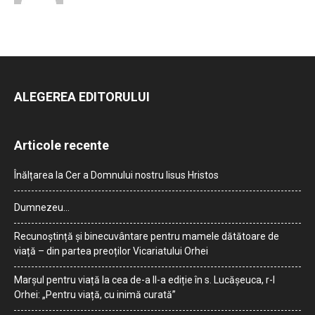
ALEGEREA EDITORULUI
Articole recente
Înălțarea la Cer a Domnului nostru Iisus Hristos
Dumnezeu…
Recunoștință și binecuvântare pentru mamele dătătoare de
viață – din partea preoților Vicariatului Orhei
Marșul pentru viață la cea de-a II-a ediție în s. Lucășeuca, r-l
Orhei: „Pentru viață, cu inimă curată”