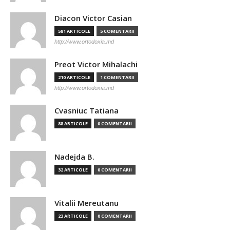
Diacon Victor Casian
581 ARTICOLE
5 COMENTARII
http://www.ortodoxia.md
Preot Victor Mihalachi
210 ARTICOLE
1 COMENTARII
http://www.ortodoxia.md
Cvasniuc Tatiana
88 ARTICOLE
0 COMENTARII
Nadejda B.
32 ARTICOLE
0 COMENTARII
Vitalii Mereutanu
23 ARTICOLE
0 COMENTARII