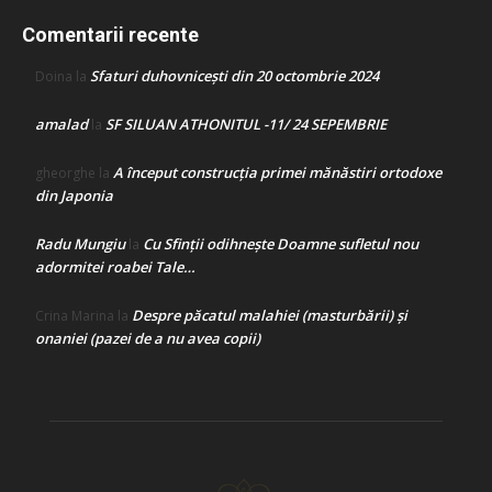
Comentarii recente
Sfaturi duhovnicești din 20 octombrie 2024
Doina
la
amalad
SF SILUAN ATHONITUL -11/ 24 SEPEMBRIE
la
A început construcţia primei mănăstiri ortodoxe
gheorghe
la
din Japonia
Radu Mungiu
Cu Sfinții odihnește Doamne sufletul nou
la
adormitei roabei Tale…
Despre păcatul malahiei (masturbării) şi
Crina Marina
la
onaniei (pazei de a nu avea copii)