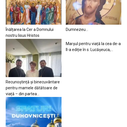
Înălțarea la Cer a Domnului
Dumnezeu…
nostru Iisus Hristos
Marșul pentru viață la cea de-a
II-a ediție în s. Lucășeuca,...
Recunoștință și binecuvântare
pentru mamele dătătoare de
viață – din partea...