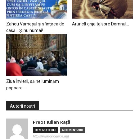
Zaheu Vameșul și sfințirea de
Aruncă grija ta spre Domnul…
casă… Și nu numai!
Ziua Învierii, să ne luminăm
popoare…
Autorii noștri
Preot Iulian Raţă
3878 ARTICOLE
6 COMENTARII
http://www.ortodoxia.md