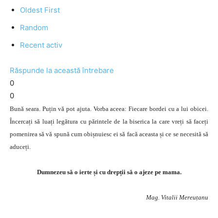
Oldest First
Random
Recent activ
Răspunde la această întrebare
0
0
Bună seara. Puțin vă pot ajuta. Vorba aceea: Fiecare bordei cu a lui obicei.
Încercați să luați legătura cu părintele de la biserica la care vreți să faceți
pomenirea să vă spună cum obișnuiesc ei să facă aceasta și ce se necesită să
aduceți.
Dumnezeu să o ierte și cu drepții să o ajeze pe mama.
Mag. Vitalii Mereuțanu