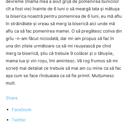
devreme (mama mea a avut grijă de pomenirea bunicilor
cît a fost vie) înainte de 6 luni o să meargă tata și mătușa
la biserica noastră pentru pomenirea de 6 luni, eu mă aflu
în străinătate și vreau să merg la biserică aici unde mă
aflu ca să fac pomenirea mamei. O să pregătesc coliva din
grîu -n-am făcut niciodată, dar mi-am propus să fac în
una din zilele următoare ca să-mi reușească pe cînd
merg la biserică, știu că trebuie 9 colăcei și o tătușiie,
mama lua și vin roșu, îmi amintesc. Vă rog frumos să-mi
scrieți mai detaliat ce trebuie să mai am cu mine ca să fac
așa cum se face rînduaiala ca să fie primit. Mulțumesc
mult.
Share
Facebook
Twitter