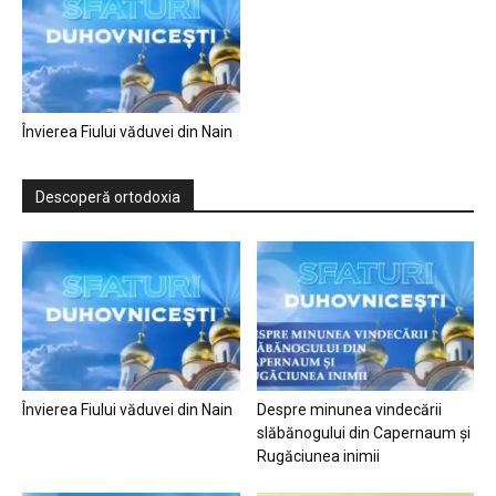
Învierea Fiului văduvei din Nain
Descoperă ortodoxia
Învierea Fiului văduvei din Nain
Despre minunea vindecării
slăbănogului din Capernaum și
Rugăciunea inimii