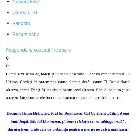
Newest First
Oldest First
Random
Recent activ
Răspunde la această întrebare
0
0
Cereți și vi se va da, bateți și vi se va deschide… Acesta este îndemnul lui
Hristos. Credeți că putem noi spune altceva decât spune El. De vă doriți
altceva, cereți. Dar și fiți potrivită pentru acel altceva. Căci după cum știm:
atragem lângă noi acele lucruri care au natura asemenea celei a noastre.
Doamne Iisuse Hristoase, Fiul lui Dumnezeu, Cel Ce ai zis: „
Căutati mai
întâi Împărătia lui Dumnezeu, și toate celelalte se vor adăuga vouă
”,
dăruiește-mi toate cele de trebuință pentru a merge pe calea mântuirii.