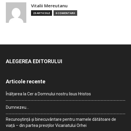
Vitalii Mereutanu
23 ARTICOLE
0 COMENTARII
ALEGEREA EDITORULUI
Articole recente
Înălțarea la Cer a Domnului nostru Iisus Hristos
Dumnezeu…
Recunoștință și binecuvântare pentru mamele dătătoare de
viață – din partea preoților Vicariatului Orhei