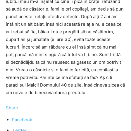
iubitul meu m-a înșelat cu cine îi pica în brațe, refuzând
să audă de căsătorie, familie ori copilași, am decis să pun
punct acestei relații efectiv defecte. După alți 2 ani am
întâlnit un alt băiat, însă nici această relație nu e ceea ce
ar trebui să fie, băiatul nu e pregătit să ne căsătorim,
după 1 an și jumătate (el are 30), evită toate aceste
lucruri. Încerc să am răbdare cu el însă simt că nu mai
pot, parcă mă mint singură că totul va fi bine. Sunt tristă,
și deznădăjduită că nu reușesc să găsesc un om potrivit
mie. Vreau o căsnicie și o familie fericită, cu copilași la
vreme potrivită. Părinte ce mă sfătuiți să fac? Aș citi
paraclisul Maicii Domnului 40 de zile, însă cineva zicea că
am nevoie de binecuvântarea preotului.
Share
Facebook
Twitter