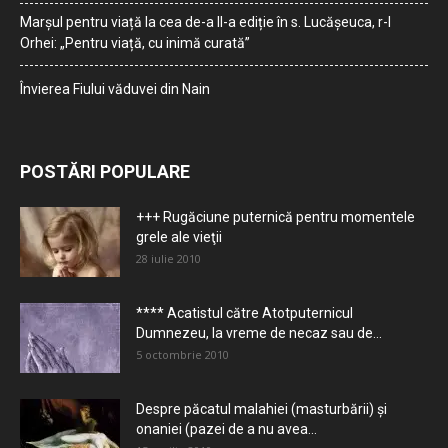
Marșul pentru viață la cea de-a II-a ediție în s. Lucășeuca, r-l
Orhei: „Pentru viață, cu inimă curată”
Învierea Fiului văduvei din Nain
POSTĂRI POPULARE
+++ Rugăciune puternică pentru momentele
grele ale vieţii
28 iulie 2010
**** Acatistul către Atotputernicul
Dumnezeu, la vreme de necaz sau de...
5 octombrie 2010
Despre păcatul malahiei (masturbării) şi
onaniei (pazei de a nu avea...