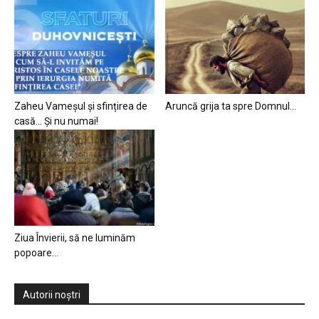
Zaheu Vameșul și sfințirea de
Aruncă grija ta spre Domnul…
casă… Și nu numai!
Ziua Învierii, să ne luminăm
popoare…
Autorii noștri