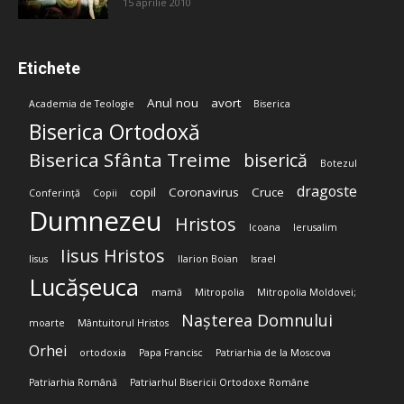
15 aprilie 2010
Etichete
Anul nou
avort
Academia de Teologie
Biserica
Biserica Ortodoxă
Biserica Sfânta Treime
biserică
Botezul
dragoste
copil
Coronavirus
Cruce
Conferință
Copii
Dumnezeu
Hristos
Icoana
Ierusalim
Iisus Hristos
Iisus
Ilarion Boian
Israel
Lucășeuca
mamă
Mitropolia
Mitropolia Moldovei;
Nașterea Domnului
moarte
Mântuitorul Hristos
Orhei
ortodoxia
Papa Francisc
Patriarhia de la Moscova
Patriarhia Română
Patriarhul Bisericii Ortodoxe Române