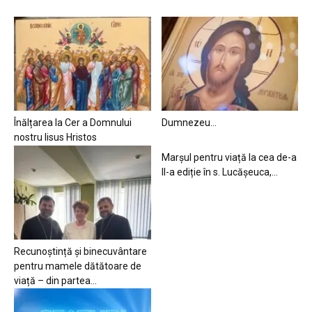
Înălțarea la Cer a Domnului
Dumnezeu…
nostru Iisus Hristos
Marșul pentru viață la cea de-a
II-a ediție în s. Lucășeuca,...
Recunoștință și binecuvântare
pentru mamele dătătoare de
viață – din partea...