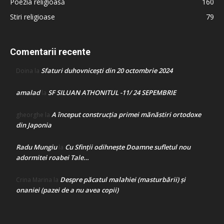
Poezia religioasă
160
Stiri religioase
79
Comentarii recente
Sfaturi duhovnicești din 20 octombrie 2024
Doina
la
amalad
SF SILUAN ATHONITUL -11/ 24 SEPEMBRIE
la
A început construcţia primei mănăstiri ortodoxe
gheorghe
la
din Japonia
Radu Mungiu
Cu Sfinții odihnește Doamne sufletul nou
la
adormitei roabei Tale…
Despre păcatul malahiei (masturbării) şi
Crina Marina
la
onaniei (pazei de a nu avea copii)