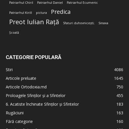
Patriarhul Chiril
Patriarhul Daniel
Patriarhul Ecumenic
Predica
Patriarhul Kirill
pictura
Preot Iulian Rață
Sfaturi duhovnicești;
Sinaxa
Școală
CATEGORIE POPULARĂ
Stiri
4086
Articole preluate
1645
Articole Ortodoxia.md
750
Proloagele Sfinților și a Sfintelor
455
6. Acatiste închinate Sfinților și Sfintelor
183
Rugăciuni
163
Fără categorie
160