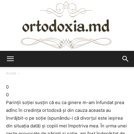
Ortodoxia.md
Acasă
0
0
Parinţii soţiei susţin că eu ca ginere m-am înfundat prea
adînc în credinţa ortodoxă şi din cauza aceasta au
învrăjbit-o pe soţie (spunându-i că divorţul este ieşirea
din situaţia dată) şi copiii mei împotriva mea. În urma unei
certe provocate de părinţi şi soţie, am fost îndepărtat de