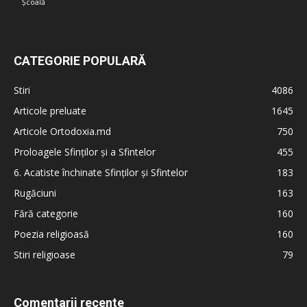
Școală
CATEGORIE POPULARĂ
Stiri
4086
Articole preluate
1645
Articole Ortodoxia.md
750
Proloagele Sfinților și a Sfintelor
455
6. Acatiste închinate Sfinților și Sfintelor
183
Rugăciuni
163
Fără categorie
160
Poezia religioasă
160
Stiri religioase
79
Comentarii recente