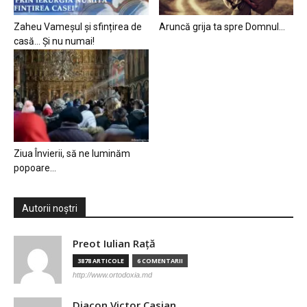
Zaheu Vameșul și sfințirea de
Aruncă grija ta spre Domnul…
casă… Și nu numai!
Ziua Învierii, să ne luminăm
popoare…
Autorii noștri
Preot Iulian Raţă
3878 ARTICOLE
6 COMENTARII
http://www.ortodoxia.md
Diacon Victor Casian