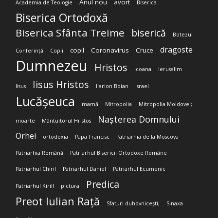
Anul nou
avort
Academia de Teologie
Biserica
Biserica Ortodoxă
Biserica Sfânta Treime
biserică
Botezul
dragoste
copil
Coronavirus
Cruce
Conferință
Copii
Dumnezeu
Hristos
Icoana
Ierusalim
Iisus Hristos
Iisus
Ilarion Boian
Israel
Lucășeuca
mamă
Mitropolia
Mitropolia Moldovei;
Nașterea Domnului
moarte
Mântuitorul Hristos
Orhei
ortodoxia
Papa Francisc
Patriarhia de la Moscova
Patriarhia Română
Patriarhul Bisericii Ortodoxe Române
Patriarhul Chiril
Patriarhul Daniel
Patriarhul Ecumenic
Predica
Patriarhul Kirill
pictura
Preot Iulian Rață
Sfaturi duhovnicești;
Sinaxa