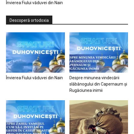
Învierea Fiului văduvei din Nain
Descoperă ortodoxia
Învierea Fiului văduvei din Nain
Despre minunea vindecării
slăbănogului din Capernaum și
Rugăciunea inimii