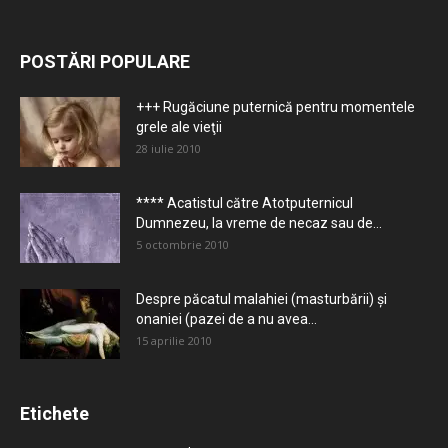
POSTĂRI POPULARE
+++ Rugăciune puternică pentru momentele
grele ale vieţii
28 iulie 2010
**** Acatistul către Atotputernicul
Dumnezeu, la vreme de necaz sau de...
5 octombrie 2010
Despre păcatul malahiei (masturbării) şi
onaniei (pazei de a nu avea...
15 aprilie 2010
Etichete