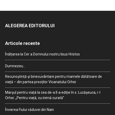
ALEGEREA EDITORULUI
Articole recente
Înălțarea la Cer a Domnului nostru Iisus Hristos
Dumnezeu…
Recunoștință și binecuvântare pentru mamele dătătoare de
viață – din partea preoților Vicariatului Orhei
Marșul pentru viață la cea de-a II-a ediție în s. Lucășeuca, r-l
Orhei: „Pentru viață, cu inimă curată”
Învierea Fiului văduvei din Nain