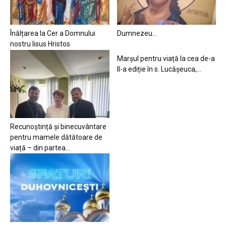
Înălțarea la Cer a Domnului
Dumnezeu…
nostru Iisus Hristos
Marșul pentru viață la cea de-a
II-a ediție în s. Lucășeuca,...
Recunoștință și binecuvântare
pentru mamele dătătoare de
viață – din partea...