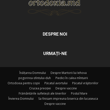
DESPRE NOI
URMAȚI-NE
Înălțarea Domnului
Despre Martorii lui Iehova
pogorirea-sfintului-duh
Piedici în calea mîntuirii
Ortodoxia pentru copii
Păcatul avortului
Păcatul vrăjitoriilor
Crucea preoției
Despre vaccine
Frământările sufletești ale tinerilor
Postul Mare
Învierea Domnului
Sa finisam impreuna biserica din lucaseuca
Despre vaccine