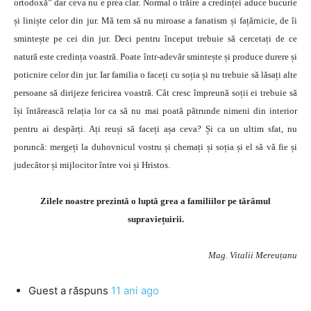
ortodoxă” dar ceva nu e prea clar. Normal o trăire a credinței aduce bucurie
și liniște celor din jur. Mă tem să nu miroase a fanatism și fațărnicie, de îi
smintește pe cei din jur. Deci pentru început trebuie să cercetați de ce
natură este credința voastră. Poate într-adevăr smintește și produce durere și
poticnire celor din jur. Iar familia o faceți cu soția și nu trebuie să lăsați alte
persoane să dirijeze fericirea voastră. Cât cresc împreună soții ei trebuie să
își întărească relația lor ca să nu mai poată pătrunde nimeni din interior
pentru ai despărți. Ați reuși să faceți așa ceva? Și ca un ultim sfat, nu
poruncă: mergeți la duhovnicul vostru și chemați și soția și el să vă fie și
judecător și mijlocitor între voi și Hristos.
Zilele noastre prezintă o luptă grea a familiilor pe tărâmul
supraviețuirii.
Mag. Vitalii Mereuțanu
Guest
a răspuns
11 ani ago