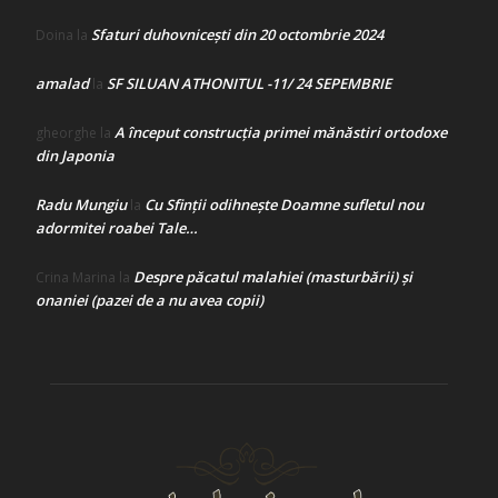
Sfaturi duhovnicești din 20 octombrie 2024
Doina
la
amalad
SF SILUAN ATHONITUL -11/ 24 SEPEMBRIE
la
A început construcţia primei mănăstiri ortodoxe
gheorghe
la
din Japonia
Radu Mungiu
Cu Sfinții odihnește Doamne sufletul nou
la
adormitei roabei Tale…
Despre păcatul malahiei (masturbării) şi
Crina Marina
la
onaniei (pazei de a nu avea copii)