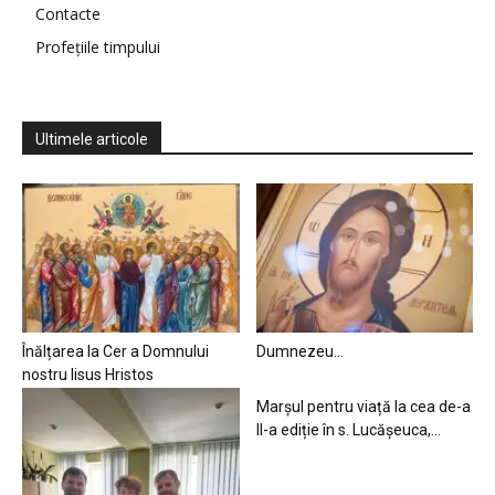
Contacte
Profețiile timpului
Ultimele articole
Înălțarea la Cer a Domnului
Dumnezeu…
nostru Iisus Hristos
Marșul pentru viață la cea de-a
II-a ediție în s. Lucășeuca,...