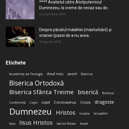
**** Acatistul către Atotputernicul
Dumnezeu, la vreme de necaz sau de...
5 octombrie 2010
Despre păcatul malahiei (masturbării) şi
onaniei (pazei de a nu avea...
15 aprilie 2010
Etichete
Anul nou
avort
Academia de Teologie
Biserica
Biserica Ortodoxă
Biserica Sfânta Treime
biserică
Botezul
dragoste
copil
Coronavirus
Cruce
Conferință
Copii
Dumnezeu
Hristos
Icoana
Ierusalim
Iisus Hristos
Iisus
Ilarion Boian
Israel