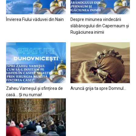
Învierea Fiului văduvei din Nain
Despre minunea vindecării
slăbănogului din Capernaum și
Rugăciunea inimii
Zaheu Vameșul și sfințirea de
Aruncă grija ta spre Domnul…
casă… Și nu numai!