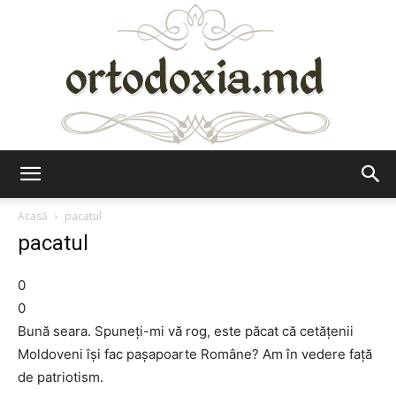
Ortodoxia.md
Acasă
pacatul
pacatul
0
0
Bună seara. Spuneți-mi vă rog, este păcat că cetățenii
Moldoveni își fac pașapoarte Române? Am în vedere față
de patriotism.