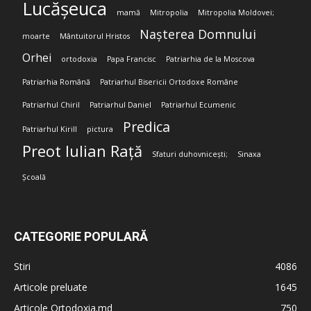
Lucășeuca
mamă
Mitropolia
Mitropolia Moldovei;
Nașterea Domnului
moarte
Mântuitorul Hristos
Orhei
ortodoxia
Papa Francisc
Patriarhia de la Moscova
Patriarhia Română
Patriarhul Bisericii Ortodoxe Române
Patriarhul Chiril
Patriarhul Daniel
Patriarhul Ecumenic
Predica
Patriarhul Kirill
pictura
Preot Iulian Rață
Sfaturi duhovnicești;
Sinaxa
Școală
CATEGORIE POPULARĂ
Stiri
4086
Articole preluate
1645
Articole Ortodoxia.md
750