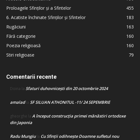
Proloagele Sfinților și a Sfintelor
455
6. Acatiste închinate Sfinților și Sfintelor
183
Rugăciuni
163
Fără categorie
160
Poezia religioasă
160
Stiri religioase
79
Comentarii recente
Sfaturi duhovnicești din 20 octombrie 2024
Doina
la
amalad
SF SILUAN ATHONITUL -11/ 24 SEPEMBRIE
la
A început construcţia primei mănăstiri ortodoxe
gheorghe
la
din Japonia
Radu Mungiu
Cu Sfinții odihnește Doamne sufletul nou
la