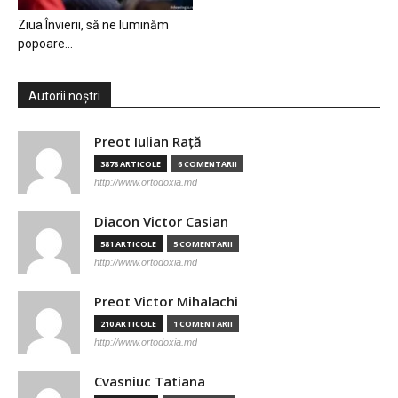
Ziua Învierii, să ne luminăm
popoare…
Autorii noștri
Preot Iulian Raţă
3878 ARTICOLE
6 COMENTARII
http://www.ortodoxia.md
Diacon Victor Casian
581 ARTICOLE
5 COMENTARII
http://www.ortodoxia.md
Preot Victor Mihalachi
210 ARTICOLE
1 COMENTARII
http://www.ortodoxia.md
Cvasniuc Tatiana