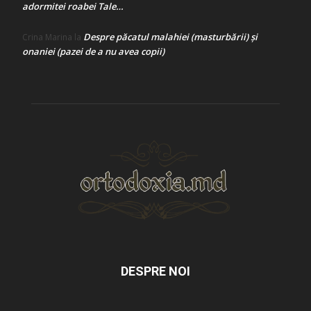
adormitei roabei Tale…
Despre păcatul malahiei (masturbării) şi
Crina Marina
la
onaniei (pazei de a nu avea copii)
DESPRE NOI