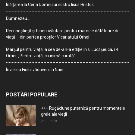
Înălțarea la Cer a Domnului nostru Iisus Hristos
Dumnezeu…
Recunoștință și binecuvântare pentru mamele dătătoare de
viață – din partea preoților Vicariatului Orhei
Marșul pentru viață la cea de-a II-a ediție în s. Lucășeuca, r-l
Orhei: „Pentru viață, cu inimă curată”
Învierea Fiului văduvei din Nain
POSTĂRI POPULARE
+++ Rugăciune puternică pentru momentele
grele ale vieţii
28 iulie 2010