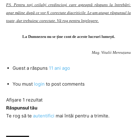
P.S. Pentru toți ceilalți credincioși care așteaptă răspuns la întrebări:
apar mâine după ce vor fi corectate diacriticile. Le-am atașat răspunsul la
toate, dar trebuiesc corectate. Vă rog pentru înțelegere.
La Dumnezeu nu se ține cont de aceste lucruri lumești.
Mag. Vitalii Mereuțanu
Guest
a răspuns
11 ani ago
You must
login
to post comments
Afișare 1 rezultat
Răspunsul tău
Te rog să te
autentifici
mai întâi pentru a trimite.