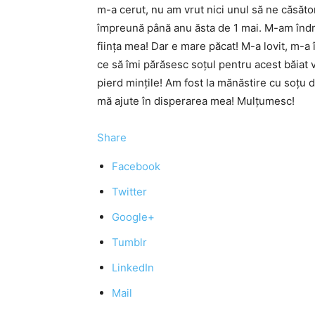
m-a cerut, nu am vrut nici unul să ne căsător
împreună până anu ăsta de 1 mai. M-am îndrăg
ființa mea! Dar e mare păcat! M-a lovit, m-a î
ce să îmi părăsesc soțul pentru acest băiat v
pierd mințile! Am fost la mănăstire cu soțu
mă ajute în disperarea mea! Mulțumesc!
Share
Facebook
Twitter
Google+
Tumblr
LinkedIn
Mail