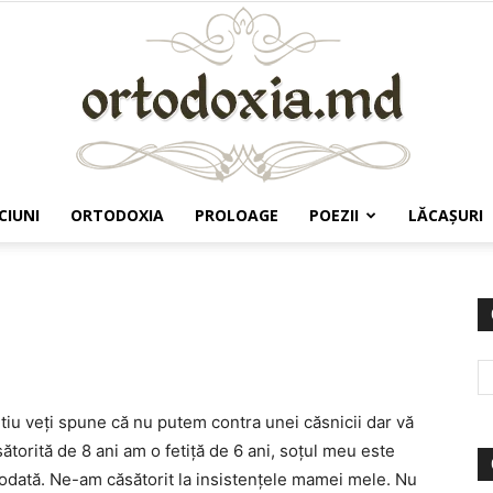
CIUNI
ORTODOXIA
PROLOAGE
POEZII
LĂCAŞURI
Ortodoxia.md
Știu veți spune că nu putem contra unei căsnicii dar vă
ătorită de 8 ani am o fetiță de 6 ani, soțul meu este
iodată. Ne-am căsătorit la insistențele mamei mele. Nu