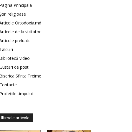
Pagina Principala
Știri religioase
Articole Ortodoxia.md
Articole de la vizitatori
Articole preluate
Tâlcuiri
Bibliotecă video
Gustări de post
Biserica Sfinta Treime
Contacte
Profețiile timpului
Ultimele articole