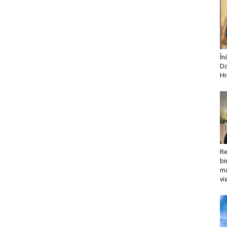
În
Do
Hr
Re
bi
ma
vi