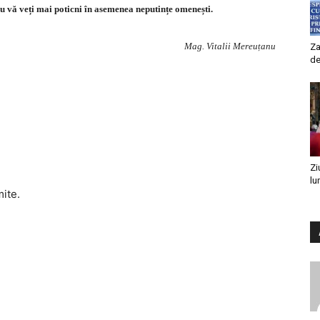
u vă veți mai poticni în asemenea neputințe omenești.
Mag. Vitalii Mereuțanu
Za
de
Zi
lu
mite.