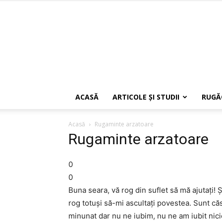
ACASĂ
ARTICOLE ŞI STUDII
RUGĂ
Acasă
Rugaminte arzatoare
Rugaminte arzatoare
0
0
Buna seara, vă rog din suflet să mă ajutați! 
rog totuși să-mi ascultați povestea. Sunt căs
minunat dar nu ne iubim, nu ne am iubit nic