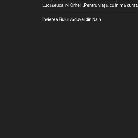
Lucășeuca, r-l Orhei: „Pentru viață, cu inimă curat
Învierea Fiului văduvei din Nain