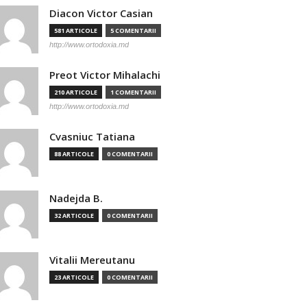
Diacon Victor Casian
581 ARTICOLE
5 COMENTARII
http://www.ortodoxia.md
Preot Victor Mihalachi
210 ARTICOLE
1 COMENTARII
http://www.ortodoxia.md
Cvasniuc Tatiana
88 ARTICOLE
0 COMENTARII
Nadejda B.
32 ARTICOLE
0 COMENTARII
Vitalii Mereutanu
23 ARTICOLE
0 COMENTARII