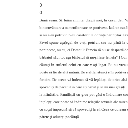
0
0
Bună seara. Să luăm aminte, dragii mei, la cazul dat. V
binecuvântare a oamenilor care se potrivesc. Iată un caz în
și nu s-au potrivit. S-au căsătorit la dorința părinților. 
Pavel spune așa(egal de v-ați potrivit sau nu până la căs
poruncesc, nu eu, ci Domnul: Femeia să nu se despartă de 
bărbatul său; tot aşa bărbatul să nu-şi lase femeia” I Cor.
căutați în sufletul celui cu care v-ați legat. Eu nu vrea
poate să fie de altă natură. De e altfel atunci e în potriva 
fericire. De aceea vă îndemn să vă lepădați de orice altă
spovediți de păcatul în care ați căzut și să nu mai greșiți
la mănăstire. Familiștii cu greu pot găsi o îndrumare co
înțelepți care poate să îndrume relațiile sexuale ale mireni
cu soțul împreună să vă spovediți la el. Ceea ce doream 
părere și aduceți pocăință.