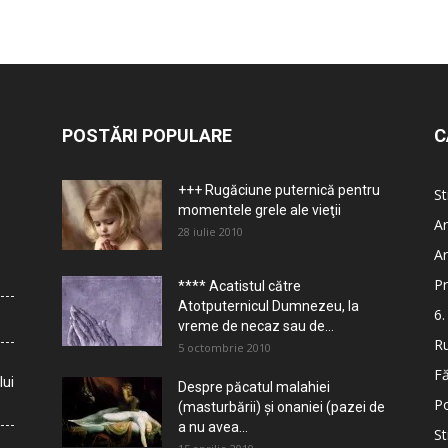
POSTĂRI POPULARE
C
+++ Rugăciune puternică pentru
St
momentele grele ale vieţii
Ar
28 iulie 2010
Ar
Pr
**** Acatistul către
Atotputernicul Dumnezeu, la
6.
vreme de necaz sau de...
Ru
5 octombrie 2010
Fă
lui
Despre păcatul malahiei
Po
(masturbării) şi onaniei (pazei de
a nu avea...
St