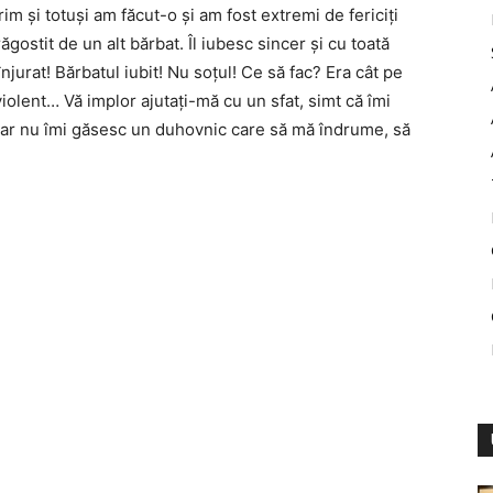
im și totuși am făcut-o și am fost extremi de fericiți
ostit de un alt bărbat. Îl iubesc sincer și cu toată
njurat! Bărbatul iubit! Nu soțul! Ce să fac? Era cât pe
iolent… Vă implor ajutați-mă cu un sfat, simt că îmi
 dar nu îmi găsesc un duhovnic care să mă îndrume, să