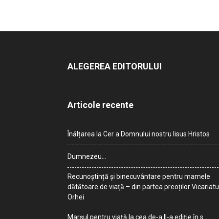
ALEGEREA EDITORULUI
Articole recente
Înălțarea la Cer a Domnului nostru Iisus Hristos
Dumnezeu…
Recunoștință și binecuvântare pentru mamele
dătătoare de viață – din partea preoților Vicariatu
Orhei
Marșul pentru viață la cea de-a II-a ediție în s.