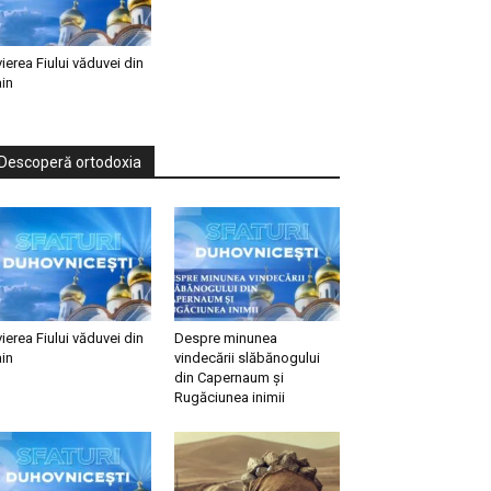
vierea Fiului văduvei din
in
Descoperă ortodoxia
vierea Fiului văduvei din
Despre minunea
in
vindecării slăbănogului
din Capernaum și
Rugăciunea inimii