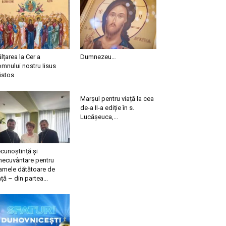
ălțarea la Cer a
Dumnezeu…
mnului nostru Iisus
istos
Marșul pentru viață la cea
de-a II-a ediție în s.
Lucășeuca,...
cunoștință și
necuvântare pentru
mele dătătoare de
ață – din partea...