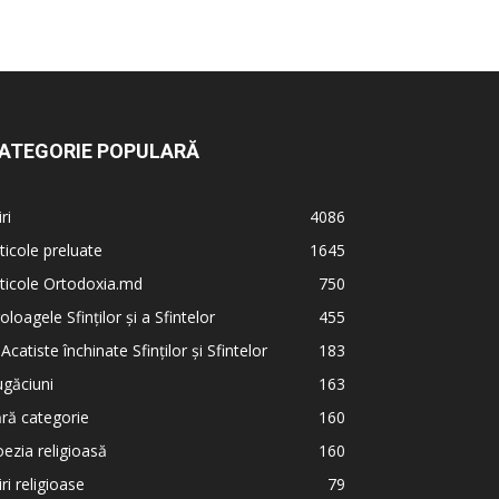
ATEGORIE POPULARĂ
iri
4086
ticole preluate
1645
ticole Ortodoxia.md
750
oloagele Sfinților și a Sfintelor
455
 Acatiste închinate Sfinților și Sfintelor
183
găciuni
163
ră categorie
160
ezia religioasă
160
iri religioase
79