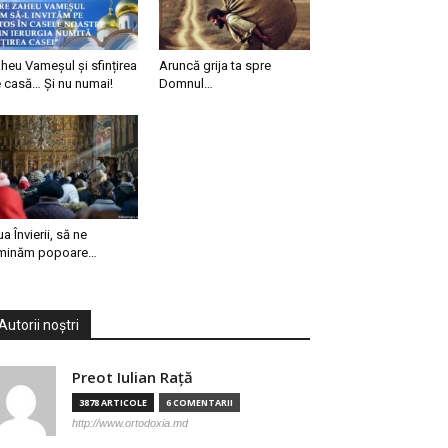
heu Vameșul și sfințirea
Aruncă grija ta spre
 casă… Și nu numai!
Domnul…
ua Învierii, să ne
minăm popoare…
Autorii noștri
Preot Iulian Raţă
3878 ARTICOLE
6 COMENTARII
http://www.ortodoxia.md