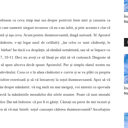
În
orbisem cu ceva timp mai sus despre potriviri între miri și cununia ca
Na
 care oamenii singuri recunosc că nu s-au iubit, și prin aceasta e clar că
Există și așa ceva. Acum pentru dumneavoastră, dragă surioară. Sf. Apostol
ătorie, v-ați legat unul de celălalt): „Iar celor ce sunt căsătoriţi, le
bărbat! Iar dacă s-a despărţit, să rămână nemăritată, sau să se împace cu
 7, 10-11. Deci nu aveți ce să lăsați pe alții să vă curtească. Dragoste să
u să spun altceva decât spune Apostolul. Pur și simplu sfatul nostru nu
adevărului. Ceea ce e în afara căsătoriei e curvie și se va plăti cu propria
 iubire exterioară și să vă întoarceți la soțul dumneavoastră. Apoi să vă
. Iar despre mănăstiri: vă rog mult nu mai mergeți, voi mirenii cu spovada
În
Na
rectă la mănăstirile monahilor din zilele noastre. Poate că sunt monahi
lor. Dar mă îndoiesc că pot fi ei găsiți. Căutați un preot de mir iscusit și
eu să vă mai întreb: soțul cunoaște căderea dumneavoastră? Ascultaține