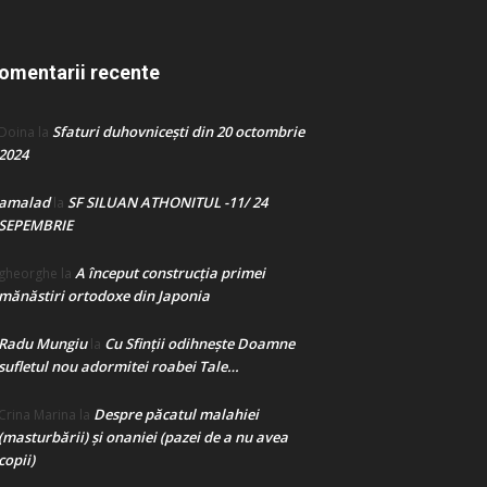
omentarii recente
Sfaturi duhovnicești din 20 octombrie
Doina
la
2024
amalad
SF SILUAN ATHONITUL -11/ 24
la
SEPEMBRIE
A început construcţia primei
gheorghe
la
mănăstiri ortodoxe din Japonia
Radu Mungiu
Cu Sfinții odihnește Doamne
la
sufletul nou adormitei roabei Tale…
Despre păcatul malahiei
Crina Marina
la
(masturbării) şi onaniei (pazei de a nu avea
copii)