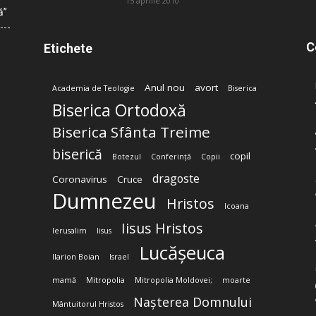
15 aprilie 2010
ă”
C
Etichete
Anul nou
avort
Academia de Teologie
Biserica
Biserica Ortodoxă
Biserica Sfânta Treime
biserică
copil
Botezul
Conferință
Copii
dragoste
Coronavirus
Cruce
Dumnezeu
Hristos
Icoana
Iisus Hristos
Ierusalim
Iisus
Lucășeuca
Ilarion Boian
Israel
mamă
Mitropolia
Mitropolia Moldovei;
moarte
Nașterea Domnului
Mântuitorul Hristos