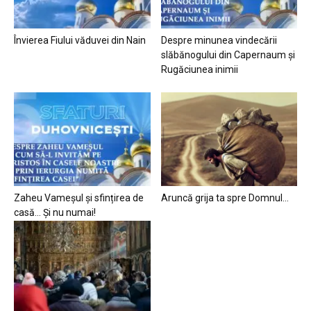
Învierea Fiului văduvei din Nain
Despre minunea vindecării
slăbănogului din Capernaum și
Rugăciunea inimii
Zaheu Vameșul și sfințirea de
Aruncă grija ta spre Domnul…
casă… Și nu numai!