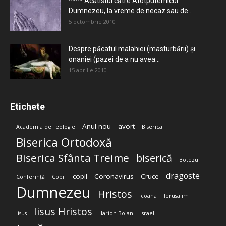
**** Acatistul către Atotputernicul
Dumnezeu, la vreme de necaz sau de...
5 octombrie 2010
Despre păcatul malahiei (masturbării) şi
onaniei (pazei de a nu avea...
15 aprilie 2010
Etichete
Anul nou
avort
Academia de Teologie
Biserica
Biserica Ortodoxă
Biserica Sfânta Treime
biserică
Botezul
dragoste
copil
Coronavirus
Cruce
Conferință
Copii
Dumnezeu
Hristos
Icoana
Ierusalim
Iisus Hristos
Iisus
Ilarion Boian
Israel