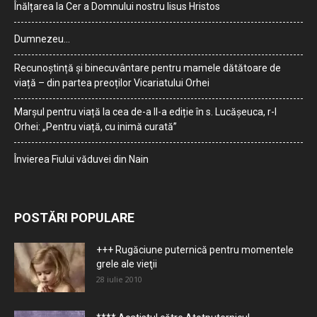
Înălțarea la Cer a Domnului nostru Iisus Hristos
Dumnezeu…
Recunoștință și binecuvântare pentru mamele dătătoare de
viață – din partea preoților Vicariatului Orhei
Marșul pentru viață la cea de-a II-a ediție în s. Lucășeuca, r-l
Orhei: „Pentru viață, cu inimă curată”
Învierea Fiului văduvei din Nain
POSTĂRI POPULARE
+++ Rugăciune puternică pentru momentele
grele ale vieţii
28 iulie 2010