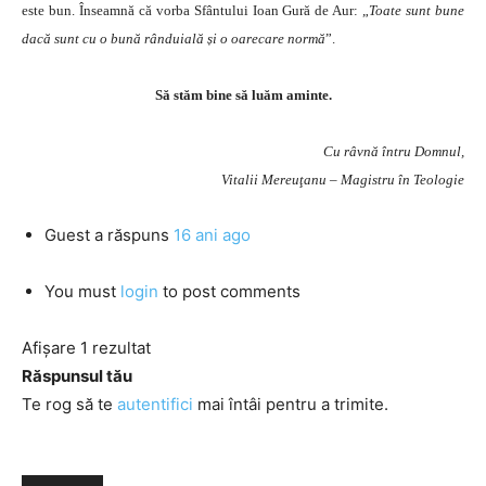
este bun. Înseamnă că vorba Sfântului Ioan Gură de Aur: „
Toate sunt bune
dacă sunt cu o bună rânduială și o oarecare normă
”.
Să stăm bine să luăm aminte.
Cu râvnă întru Domnul,
Vitalii Mereuţanu – Magistru în Teologie
Guest
a răspuns
16 ani ago
You must
login
to post comments
Afișare 1 rezultat
Răspunsul tău
Te rog să te
autentifici
mai întâi pentru a trimite.