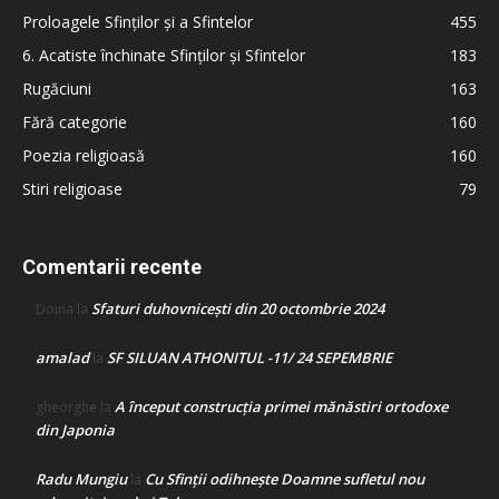
Proloagele Sfinților și a Sfintelor
455
6. Acatiste închinate Sfinților și Sfintelor
183
Rugăciuni
163
Fără categorie
160
Poezia religioasă
160
Stiri religioase
79
Comentarii recente
Sfaturi duhovnicești din 20 octombrie 2024
Doina
la
amalad
SF SILUAN ATHONITUL -11/ 24 SEPEMBRIE
la
A început construcţia primei mănăstiri ortodoxe
gheorghe
la
din Japonia
Radu Mungiu
Cu Sfinții odihnește Doamne sufletul nou
la