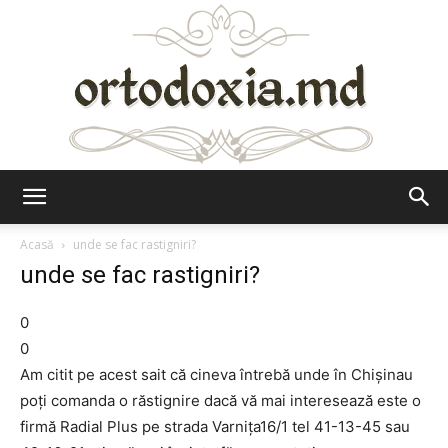
Ortodoxia.md
Acasă
unde se fac rastigniri?
unde se fac rastigniri?
0
0
Am citit pe acest sait că cineva întrebă unde în Chișinau
poți comanda o răstignire dacă vă mai interesează este o
firmă Radial Plus pe strada Varnița16/1 tel 41-13-45 sau