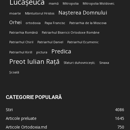
Lucășeuca
mamă
Mitropolia
Mitropolia Moldovei;
Nașterea Domnului
moarte
Mântuitorul Hristos
Orhei
ortodoxia
Papa Francisc
Patriarhia de la Moscova
Patriarhia Română
Patriarhul Bisericii Ortodoxe Române
Patriarhul Chiril
Patriarhul Daniel
Patriarhul Ecumenic
Predica
Patriarhul Kirill
pictura
Preot Iulian Rață
Sfaturi duhovnicești;
Sinaxa
Școală
CATEGORIE POPULARĂ
Stiri
4086
Articole preluate
1645
Articole Ortodoxia.md
750