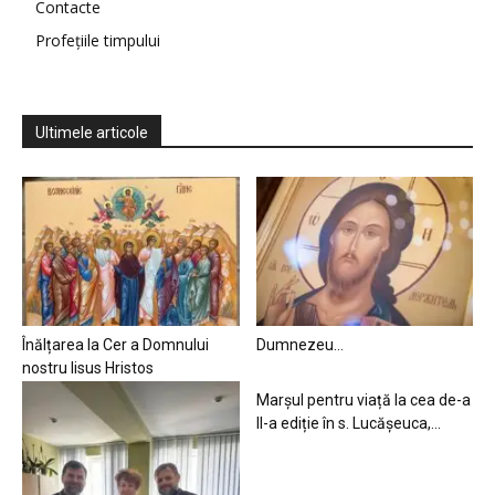
Contacte
Profețiile timpului
Ultimele articole
Înălțarea la Cer a Domnului
Dumnezeu…
nostru Iisus Hristos
Marșul pentru viață la cea de-a
II-a ediție în s. Lucășeuca,...