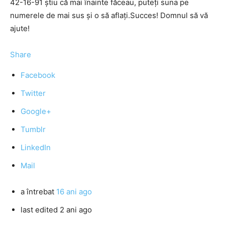
42-16-91 știu că mai înainte făceau, puteți suna pe
numerele de mai sus și o să aflați.Succes! Domnul să vă
ajute!
Share
Facebook
Twitter
Google+
Tumblr
LinkedIn
Mail
a întrebat
16 ani ago
last edited 2 ani ago