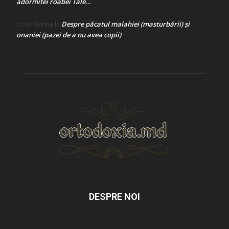
adormitei roabei Tale…
Despre păcatul malahiei (masturbării) şi
Crina Marina
la
onaniei (pazei de a nu avea copii)
DESPRE NOI