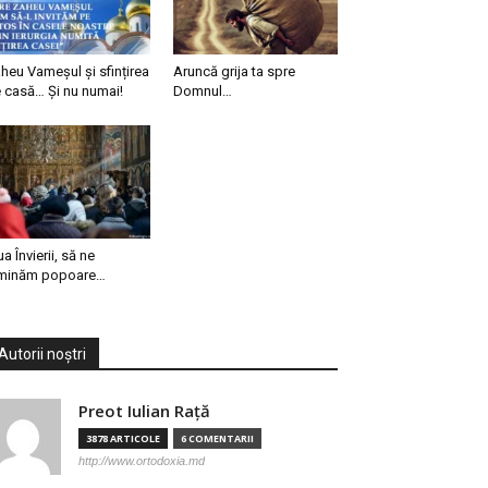
heu Vameșul și sfințirea
Aruncă grija ta spre
 casă… Și nu numai!
Domnul…
ua Învierii, să ne
minăm popoare…
Autorii noștri
Preot Iulian Raţă
3878 ARTICOLE
6 COMENTARII
http://www.ortodoxia.md