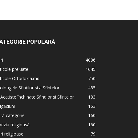
ATEGORIE POPULARĂ
iri
4086
ticole preluate
1645
ticole Ortodoxia.md
750
oloagele Sfinților și a Sfintelor
455
 Acatiste închinate Sfinților și Sfintelor
183
găciuni
163
ră categorie
160
ezia religioasă
160
iri religioase
79