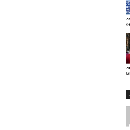
Za
de
Zi
lu