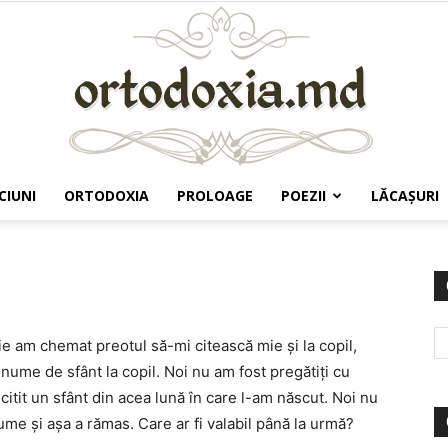
CIUNI
ORTODOXIA
PROLOAGE
POEZII
LĂCAŞURI
Ortodoxia.md
e am chemat preotul să-mi citească mie şi la copil,
nume de sfânt la copil. Noi nu am fost pregătiţi cu
citit un sfânt din acea lună în care l-am născut. Noi nu
ume şi aşa a rămas. Care ar fi valabil până la urmă?