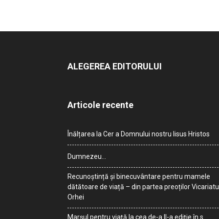
ALEGEREA EDITORULUI
Articole recente
Înălțarea la Cer a Domnului nostru Iisus Hristos
Dumnezeu…
Recunoștință și binecuvântare pentru mamele
dătătoare de viață – din partea preoților Vicariatu
Orhei
Marșul pentru viață la cea de-a II-a ediție în s.