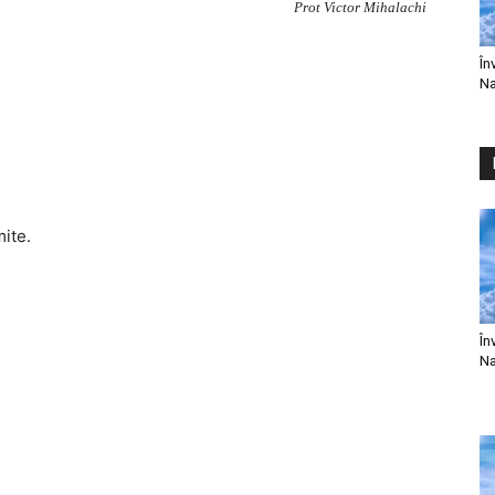
Prot Victor Mihalachi
În
Na
mite.
În
Na