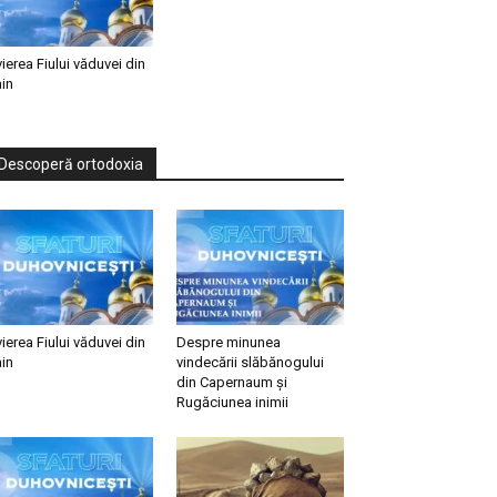
vierea Fiului văduvei din
in
Descoperă ortodoxia
vierea Fiului văduvei din
Despre minunea
in
vindecării slăbănogului
din Capernaum și
Rugăciunea inimii