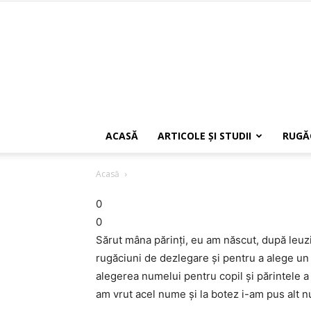
ACASĂ
ARTICOLE ŞI STUDII
RUGĂ
Acasă
0
0
Sărut mâna părinţi, eu am născut, după leuzi
rugăciuni de dezlegare şi pentru a alege un 
alegerea numelui pentru copil şi părintele a 
am vrut acel nume şi la botez i-am pus alt n