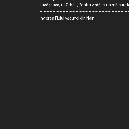
Lucășeuca, r-l Orhei: „Pentru viață, cu inimă curat
Învierea Fiului văduvei din Nain