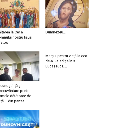
ălțarea la Cer a
Dumnezeu…
mnului nostru Iisus
istos
Marșul pentru viață la cea
de-a II-a ediție în s.
Lucășeuca,...
cunoștință și
necuvântare pentru
mele dătătoare de
ață – din partea...