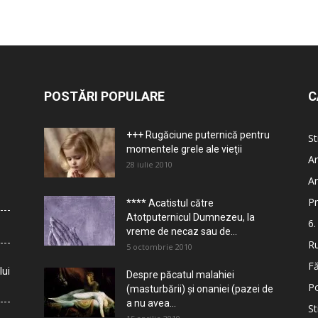
POSTĂRI POPULARE
C
+++ Rugăciune puternică pentru
St
momentele grele ale vieţii
Ar
28 iulie 2010
Ar
Pr
**** Acatistul către
Atotputernicul Dumnezeu, la
6.
vreme de necaz sau de...
Ru
5 octombrie 2010
Fă
lui
Despre păcatul malahiei
Po
(masturbării) şi onaniei (pazei de
a nu avea...
St