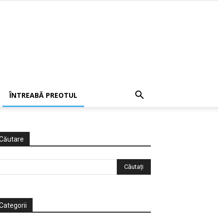
ÎNTREABĂ PREOTUL
Căutare
Categorii