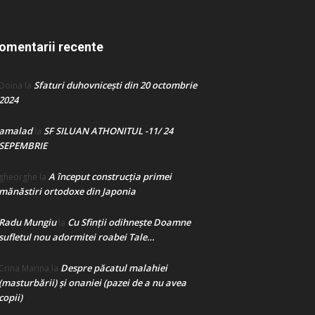
omentarii recente
Sfaturi duhovnicești din 20 octombrie
Doina
la
2024
amalad
SF SILUAN ATHONITUL -11/ 24
la
SEPEMBRIE
A început construcţia primei
gheorghe
la
mănăstiri ortodoxe din Japonia
Radu Mungiu
Cu Sfinții odihnește Doamne
la
sufletul nou adormitei roabei Tale…
Despre păcatul malahiei
Crina Marina
la
(masturbării) şi onaniei (pazei de a nu avea
copii)