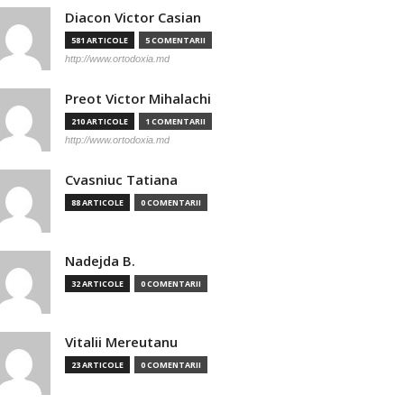
Diacon Victor Casian
581 ARTICOLE
5 COMENTARII
http://www.ortodoxia.md
Preot Victor Mihalachi
210 ARTICOLE
1 COMENTARII
http://www.ortodoxia.md
Cvasniuc Tatiana
88 ARTICOLE
0 COMENTARII
Nadejda B.
32 ARTICOLE
0 COMENTARII
Vitalii Mereutanu
23 ARTICOLE
0 COMENTARII