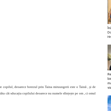
În
Do
Hr
Re
bi
ma
t copilul, deoarece botezul prin Taina miruungerii este o Taină , și de
vi
âta cât sducația copilului deoarece nu numele sfințește pe om , ci omul