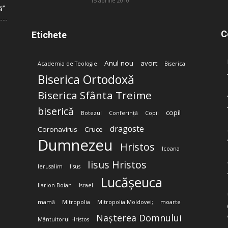
15 aprilie 2010
ă”
C
Etichete
Anul nou
avort
Academia de Teologie
Biserica
Biserica Ortodoxă
Biserica Sfânta Treime
biserică
copil
Botezul
Conferință
Copii
dragoste
Coronavirus
Cruce
Dumnezeu
Hristos
Icoana
Iisus Hristos
Ierusalim
Iisus
Lucășeuca
Ilarion Boian
Israel
mamă
Mitropolia
Mitropolia Moldovei;
moarte
Nașterea Domnului
Mântuitorul Hristos