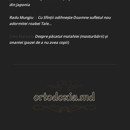
din Japonia
Radu Mungiu
Cu Sfinții odihnește Doamne sufletul nou
la
adormitei roabei Tale…
Despre păcatul malahiei (masturbării) şi
Crina Marina
la
onaniei (pazei de a nu avea copii)