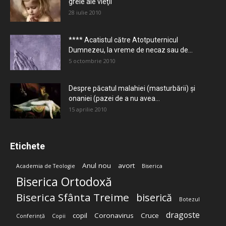
grele ale vieţii
28 iulie 2010
**** Acatistul către Atotputernicul
Dumnezeu, la vreme de necaz sau de...
5 octombrie 2010
Despre păcatul malahiei (masturbării) şi
onaniei (pazei de a nu avea...
15 aprilie 2010
Etichete
Anul nou
avort
Academia de Teologie
Biserica
Biserica Ortodoxă
Biserica Sfânta Treime
biserică
Botezul
dragoste
copil
Coronavirus
Cruce
Conferință
Copii