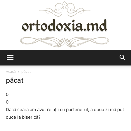
Ortodoxia.md
Acasă
păcat
păcat
0
0
Dacă seara am avut relații cu partenerul, a doua zi mă pot
duce la biserică?