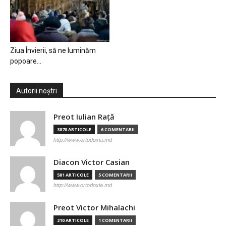
Ziua Învierii, să ne luminăm
popoare…
Autorii noștri
Preot Iulian Raţă
3878 ARTICOLE
6 COMENTARII
http://www.ortodoxia.md
Diacon Victor Casian
581 ARTICOLE
5 COMENTARII
http://www.ortodoxia.md
Preot Victor Mihalachi
210 ARTICOLE
1 COMENTARII