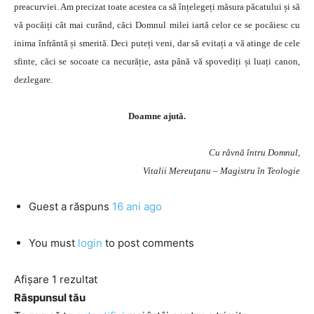
preacurviei. Am precizat toate acestea ca să înțelegeți măsura păcatului și să
vă pocăiți cât mai curând, căci Domnul milei iartă celor ce se pocăiesc cu
inima înfrântă și smerită. Deci puteți veni, dar să evitați a vă atinge de cele
sfinte, căci se socoate ca necurăție, asta până vă spovediți și luați canon,
dezlegare.
Doamne ajută.
Cu râvnă întru Domnul,
Vitalii Mereuţanu – Magistru în Teologie
Guest
a răspuns
16 ani ago
You must
login
to post comments
Afișare 1 rezultat
Răspunsul tău