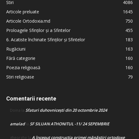
Stiri
4086
Articole preluate
1645
Articole Ortodoxia.md
750
Proloagele Sfinților și a Sfintelor
455
6. Acatiste închinate Sfinților și Sfintelor
183
Rugăciuni
163
Fără categorie
160
Poezia religioasă
160
Stiri religioase
79
Comentarii recente
Sfaturi duhovnicești din 20 octombrie 2024
Doina
la
amalad
SF SILUAN ATHONITUL -11/ 24 SEPEMBRIE
la
A început construcţia primei mănăstiri ortodoxe
gheorghe
la