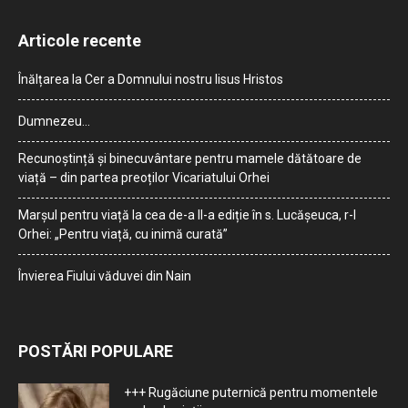
Articole recente
Înălțarea la Cer a Domnului nostru Iisus Hristos
Dumnezeu…
Recunoștință și binecuvântare pentru mamele dătătoare de
viață – din partea preoților Vicariatului Orhei
Marșul pentru viață la cea de-a II-a ediție în s. Lucășeuca, r-l
Orhei: „Pentru viață, cu inimă curată”
Învierea Fiului văduvei din Nain
POSTĂRI POPULARE
+++ Rugăciune puternică pentru momentele