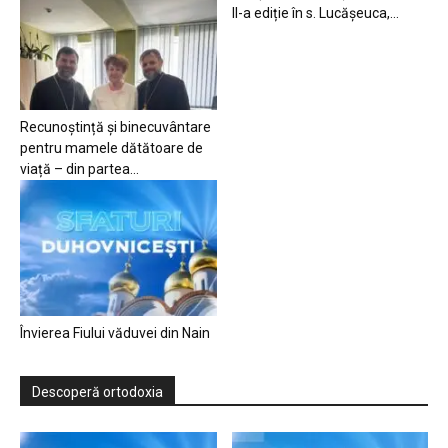
II-a ediție în s. Lucășeuca,...
Recunoștință și binecuvântare
pentru mamele dătătoare de
viață – din partea...
Învierea Fiului văduvei din Nain
Descoperă ortodoxia