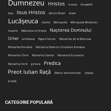
Dumnezeu
Hristos
Icoana
Ierusalim
Iisus Hristos
Iisus
Ilarion Boian
Israel
Lucășeuca
mamă
Mitropolia
Mitropolia Moldovei;
Nașterea Domnului
moarte
Mântuitorul Hristos
Orhei
ortodoxia
Papa Francisc
Patriarhia de la Moscova
Patriarhia Română
Patriarhul Bisericii Ortodoxe Române
Patriarhul Chiril
Patriarhul Daniel
Patriarhul Ecumenic
Predica
Patriarhul Kirill
pictura
Preot Iulian Rață
Sfaturi duhovnicești;
Sinaxa
Școală
CATEGORIE POPULARĂ