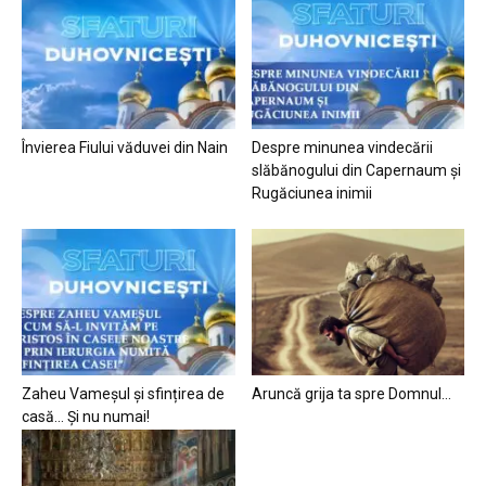
Învierea Fiului văduvei din Nain
Despre minunea vindecării
slăbănogului din Capernaum și
Rugăciunea inimii
Zaheu Vameșul și sfințirea de
Aruncă grija ta spre Domnul…
casă… Și nu numai!