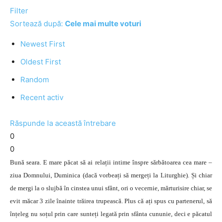
Filter
Sortează după:
Cele mai multe voturi
Newest First
Oldest First
Random
Recent activ
Răspunde la această întrebare
0
0
Bună seara. E mare păcat să ai relații intime înspre sărbătoarea cea mare –
ziua Domnului, Duminica (dacă vorbeați să mergeți la Liturghie). Și chiar
de mergi la o slujbă în cinstea unui sfânt, ori o vecernie, mărturisire chiar, se
evit măcar 3 zile înainte trăirea trupească. Plus că ați spus cu partenerul, să
înțeleg nu soțul prin care sunteți legată prin sfânta cununie, deci e păcatul