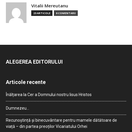
Vitalii Mereutanu
23 ARTICOLE
0 COMENTARII
ALEGEREA EDITORULUI
Articole recente
Înălțarea la Cer a Domnului nostru Iisus Hristos
Dumnezeu…
Recunoștință și binecuvântare pentru mamele dătătoare de
viață – din partea preoților Vicariatului Orhei