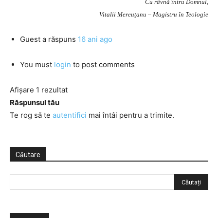
Cu râvnă întru Domnul,
Vitalii Mereuţanu – Magistru în Teologie
Guest
a răspuns
16 ani ago
You must
login
to post comments
Afișare 1 rezultat
Răspunsul tău
Te rog să te
autentifici
mai întâi pentru a trimite.
Căutare