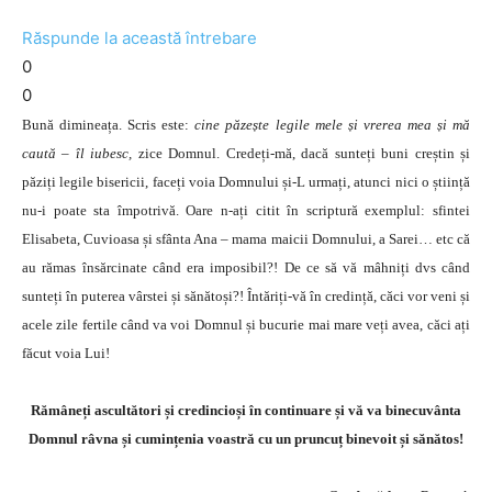
Răspunde la această întrebare
0
0
Bună dimineața. Scris este:
cine păzește legile mele și vrerea mea și mă
caută – îl iubesc,
zice
Domnul. Credeți-mă, dacă sunteți buni creștin și
păziți legile bisericii, faceți voia Domnului și-L urmați, atunci nici o știință
nu-i poate sta împotrivă. Oare n-ați citit în scriptură exemplul: sfintei
Elisabeta, Cuvioasa și sfânta Ana – mama maicii Domnului, a Sarei… etc că
au rămas însărcinate când era imposibil?! De ce să vă mâhniți dvs când
sunteți în puterea vârstei și sănătoși?! Întăriți-vă în credință, căci vor veni și
acele zile fertile când va voi Domnul și bucurie mai mare veți avea, căci ați
făcut voia Lui!
Rămâneți ascultători și credincioși în continuare și vă va binecuvânta
Domnul râvna și cumințenia voastră cu un pruncuț binevoit și sănătos!