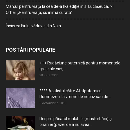
Marșul pentru viață la cea de-a II-a ediție în s. Lucășeuca, r-l
Orhei: „Pentru viață, cu inimă curată”
Învierea Fiului văduvei din Nain
POSTĂRI POPULARE
+++ Rugăciune puternică pentru momentele
grele ale vieţii
28 iulie 2010
**** Acatistul către Atotputernicul
Dumnezeu, la vreme de necaz sau de...
5 octombrie 2010
Despre păcatul malahiei (masturbării) şi
onaniei (pazei de a nu avea...