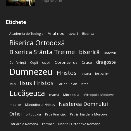
15 aprilie 2010
Etichete
Anul nou
avort
Academia de Teologie
Biserica
Biserica Ortodoxă
Biserica Sfânta Treime
biserică
Botezul
dragoste
copil
Coronavirus
Cruce
Conferință
Copii
Dumnezeu
Hristos
Icoana
Ierusalim
Iisus Hristos
Iisus
Ilarion Boian
Israel
Lucășeuca
mamă
Mitropolia
Mitropolia Moldovei;
Nașterea Domnului
moarte
Mântuitorul Hristos
Orhei
ortodoxia
Papa Francisc
Patriarhia de la Moscova
Patriarhia Română
Patriarhul Bisericii Ortodoxe Române