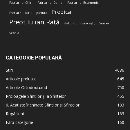
Patriarhul Chiril
Patriarhul Daniel
Patriarhul Ecumenic
Predica
Patriarhul Kirill
pictura
Preot Iulian Rață
Sfaturi duhovnicești;
Sinaxa
Școală
CATEGORIE POPULARĂ
Stiri
4086
Articole preluate
1645
Articole Ortodoxia.md
750
Proloagele Sfinților și a Sfintelor
455
6. Acatiste închinate Sfinților și Sfintelor
183
Rugăciuni
163
Fără categorie
160