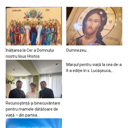
Înălțarea la Cer a Domnului
Dumnezeu…
nostru Iisus Hristos
Marșul pentru viață la cea de-a
II-a ediție în s. Lucășeuca,...
Recunoștință și binecuvântare
pentru mamele dătătoare de
viață – din partea...