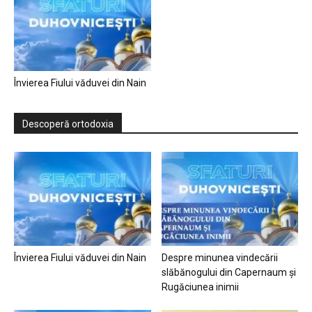
Învierea Fiului văduvei din Nain
Descoperă ortodoxia
Învierea Fiului văduvei din Nain
Despre minunea vindecării
slăbănogului din Capernaum și
Rugăciunea inimii