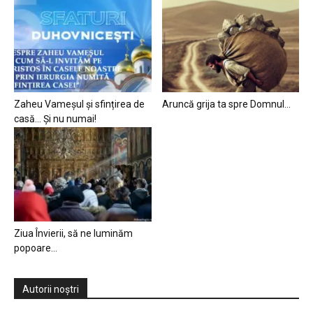
Zaheu Vameșul și sfințirea de
Aruncă grija ta spre Domnul…
casă… Și nu numai!
Ziua Învierii, să ne luminăm
popoare…
Autorii noștri