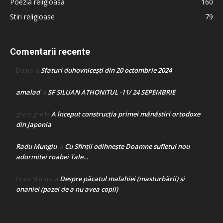
Poezia religioasă
160
Stiri religioase
79
Comentarii recente
Sfaturi duhovnicești din 20 octombrie 2024
Doina
la
amalad
SF SILUAN ATHONITUL -11/ 24 SEPEMBRIE
la
A început construcţia primei mănăstiri ortodoxe
gheorghe
la
din Japonia
Radu Mungiu
Cu Sfinții odihnește Doamne sufletul nou
la
adormitei roabei Tale…
Despre păcatul malahiei (masturbării) şi
Crina Marina
la
onaniei (pazei de a nu avea copii)