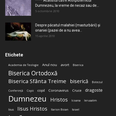
**** Acatistul către Atotputernicul
Dumnezeu, la vreme de necaz sau de...
5 octombrie 2010
Despre păcatul malahiei (masturbării) şi
onaniei (pazei de a nu avea...
15 aprilie 2010
Etichete
Anul nou
avort
Academia de Teologie
Biserica
Biserica Ortodoxă
Biserica Sfânta Treime
biserică
Botezul
dragoste
copil
Coronavirus
Cruce
Conferință
Copii
Dumnezeu
Hristos
Icoana
Ierusalim
Iisus Hristos
Iisus
Ilarion Boian
Israel