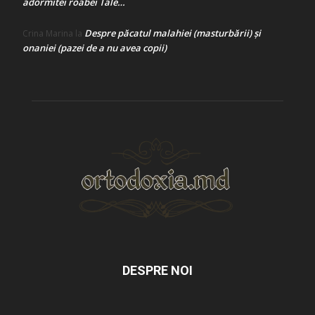
adormitei roabei Tale…
Despre păcatul malahiei (masturbării) şi
Crina Marina
la
onaniei (pazei de a nu avea copii)
DESPRE NOI