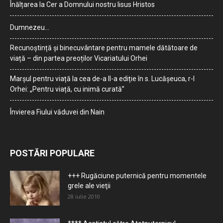
Înălțarea la Cer a Domnului nostru Iisus Hristos
Dumnezeu…
Recunoștință și binecuvântare pentru mamele dătătoare de
viață – din partea preoților Vicariatului Orhei
Marșul pentru viață la cea de-a II-a ediție în s. Lucășeuca, r-l
Orhei: „Pentru viață, cu inimă curată”
Învierea Fiului văduvei din Nain
POSTĂRI POPULARE
+++ Rugăciune puternică pentru momentele
grele ale vieţii
28 iulie 2010