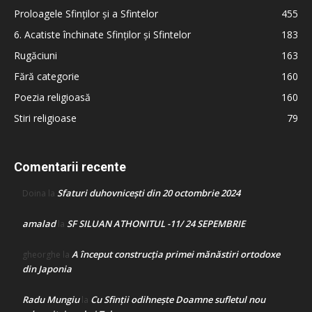
Proloagele Sfinților și a Sfintelor
455
6. Acatiste închinate Sfinților și Sfintelor
183
Rugăciuni
163
Fără categorie
160
Poezia religioasă
160
Stiri religioase
79
Comentarii recente
Sfaturi duhovnicești din 20 octombrie 2024
Doina
la
amalad
SF SILUAN ATHONITUL -11/ 24 SEPEMBRIE
la
A început construcţia primei mănăstiri ortodoxe
gheorghe
la
din Japonia
Radu Mungiu
Cu Sfinții odihnește Doamne sufletul nou
la