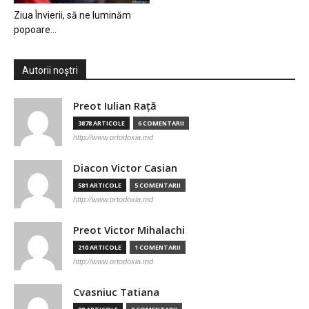
Ziua Învierii, să ne luminăm
popoare…
Autorii noștri
Preot Iulian Raţă
3878 ARTICOLE
6 COMENTARII
http://www.ortodoxia.md
Diacon Victor Casian
581 ARTICOLE
5 COMENTARII
http://www.ortodoxia.md
Preot Victor Mihalachi
210 ARTICOLE
1 COMENTARII
http://www.ortodoxia.md
Cvasniuc Tatiana