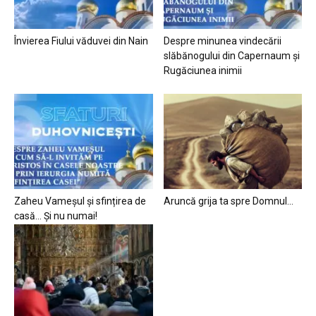
Învierea Fiului văduvei din Nain
Despre minunea vindecării
slăbănogului din Capernaum și
Rugăciunea inimii
Zaheu Vameșul și sfințirea de
Aruncă grija ta spre Domnul…
casă… Și nu numai!