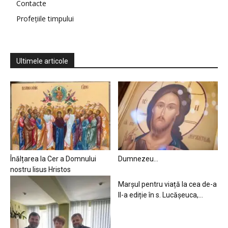
Contacte
Profețiile timpului
Ultimele articole
Înălțarea la Cer a Domnului
Dumnezeu…
nostru Iisus Hristos
Marșul pentru viață la cea de-a
II-a ediție în s. Lucășeuca,...