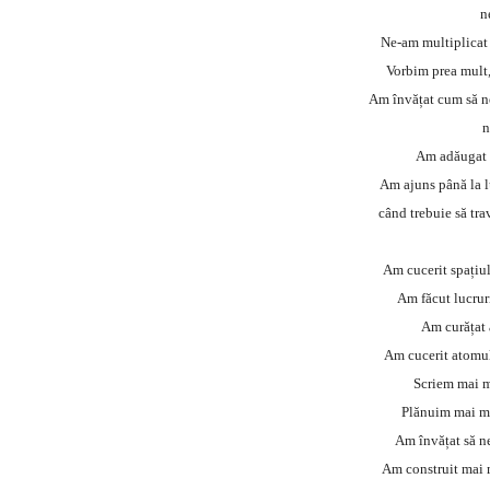
n
Ne-am multiplicat 
Vorbim prea mult,
Am învățat cum să ne
n
Am adăugat an
Am ajuns până la l
când trebuie să tr
Am cucerit spațiul 
Am făcut lucrur
Am curățat 
Am cucerit atomul,
Scriem mai m
Plănuim mai mu
Am învățat să ne
Am construit mai m