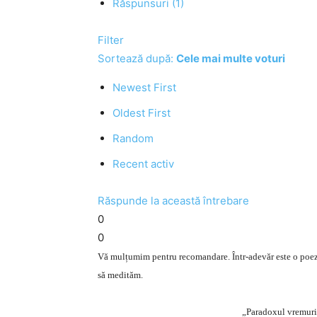
Răspunsuri (1)
Filter
Sortează după:
Cele mai multe voturi
Newest First
Oldest First
Random
Recent activ
Răspunde la această întrebare
0
0
Vă mulțumim pentru recomandare. Într-adevăr este o poezie ca
să medităm.
„Paradoxul vremuril