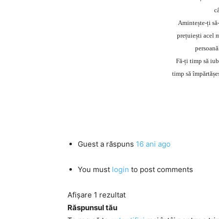
c
Amintește-ți să-
prețuiești acel 
persoană 
Fă-ți timp să iube
timp să împărtășeș
Guest
a răspuns
16 ani ago
You must
login
to post comments
Afișare 1 rezultat
Răspunsul tău