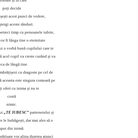
risoare și în care
poți decide
ășești acest punct de vedere,
 ștergi aceste rânduri.
petreci timp cu persoanele iubite,
or fi lânga tine o eternitate.
ui o vorbă bună copilului care te
ă acel copil va creste curând și va
eca de lângă tine.
îmbrățișezi cu dragoste pe cel de
că aceasta este singura comoară pe
ți oferi cu inima și nu te
costă
nimic.
ui
„TE IUBESC”
partenerului și
e le îndrăgești, dar mai ales să o
spui din inimă.
brățișare vor alina durerea atunci