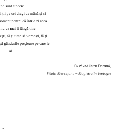
ând sunt sincere.
i ții pe cei dragi de mână și să
moment pentru că într-o zi acea
nu va mai fi lângă tine.
ști, fă-ți timp să vorbești, fă-ți
ti gândurile prețioase pe care le
ai.
Cu râvnă întru Domnul,
Vitalii Mereuţanu – Magistru în Teologie