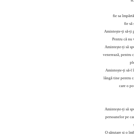
sc
fie sa împărt
fie să
Amintește-ți să-ți 
Pentru că nu v
Amintește-ți să sp
venerează, pentru c
pl
Amintește-ți să-l 
lângă tine pentru 
care o po
Amintește-ți să sp
persoanelor pe car
O sărutare și o îm