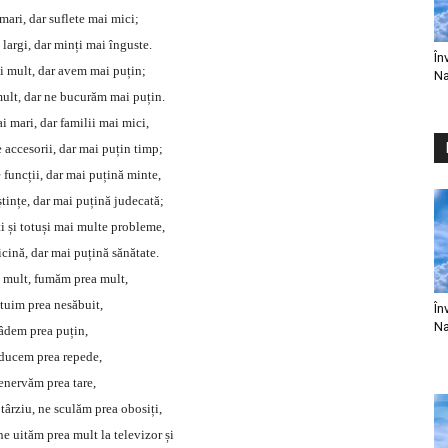
mari, dar suflete mai mici;
 largi, dar minți mai înguste.
În
 mult, dar avem mai puțin;
Na
lt, dar ne bucurăm mai puțin.
 mari, dar familii mai mici,
accesorii, dar mai puțin timp;
funcții, dar mai puțină minte,
ințe, dar mai puțină judecată;
i și totuși mai multe probleme,
ină, dar mai puțină sănătate.
 mult, fumăm prea mult,
tuim prea nesăbuit,
În
Na
âdem prea puțin,
ucem prea repede,
enervăm prea tare,
târziu, ne sculăm prea obosiți,
ne uităm prea mult la televizor și