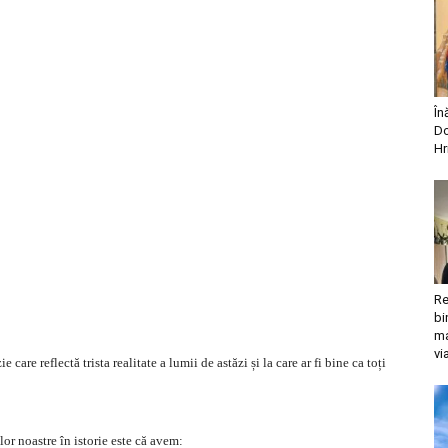
În
Do
Hr
Re
bi
ma
vi
re reflectă trista realitate a lumii de astăzi și la care ar fi bine ca toți
or noastre în istorie este că avem: