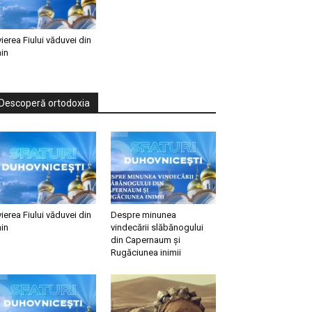
vierea Fiului văduvei din
in
Descoperă ortodoxia
vierea Fiului văduvei din
Despre minunea
in
vindecării slăbănogului
din Capernaum și
Rugăciunea inimii