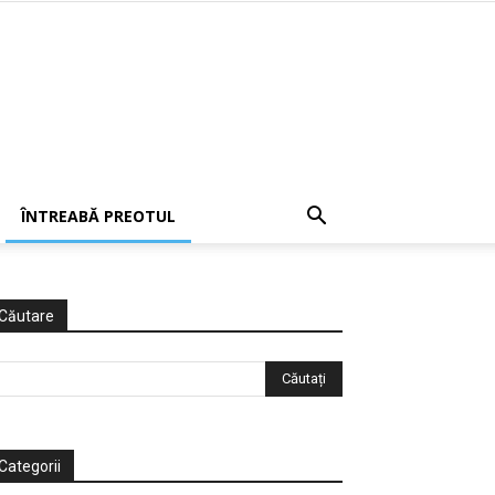
ÎNTREABĂ PREOTUL
Căutare
Categorii