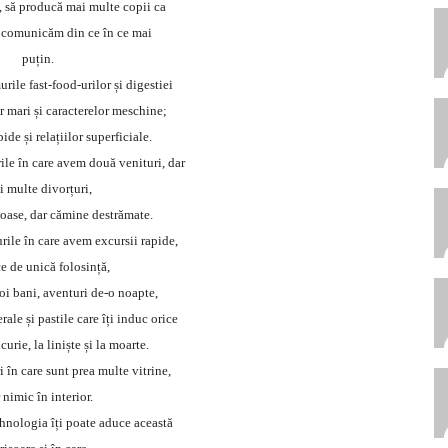
, să producă mai multe copii ca
r comunicăm din ce în ce mai
puțin.
rile fast-food-urilor și digestiei
r mari și caracterelor meschine;
pide și relațiilor superficiale.
ile în care avem două venituri, dar
i multe divorțuri,
oase, dar cămine destrămate.
rile în care avem excursii rapide,
e de unică folosință,
oi bani, aventuri de-o noapte,
ale și pastile care îți induc orice
curie, la liniște și la moarte.
 în care sunt prea multe vitrine,
 nimic în interior.
ehnologia îți poate aduce această