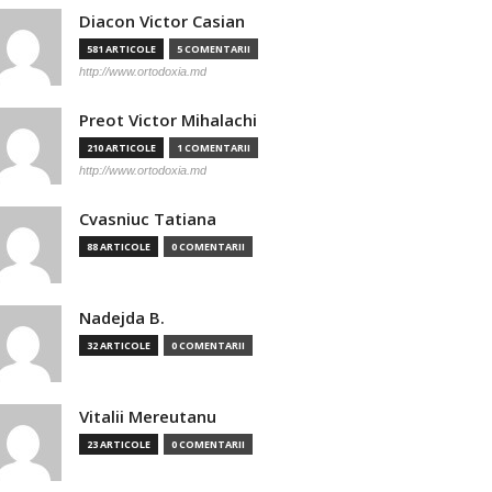
Diacon Victor Casian
581 ARTICOLE
5 COMENTARII
http://www.ortodoxia.md
Preot Victor Mihalachi
210 ARTICOLE
1 COMENTARII
http://www.ortodoxia.md
Cvasniuc Tatiana
88 ARTICOLE
0 COMENTARII
Nadejda B.
32 ARTICOLE
0 COMENTARII
Vitalii Mereutanu
23 ARTICOLE
0 COMENTARII