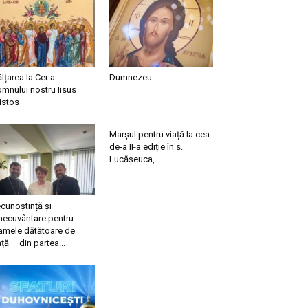
ălțarea la Cer a
Dumnezeu…
mnului nostru Iisus
istos
Marșul pentru viață la cea
de-a II-a ediție în s.
Lucășeuca,...
cunoștință și
necuvântare pentru
mele dătătoare de
ață – din partea...