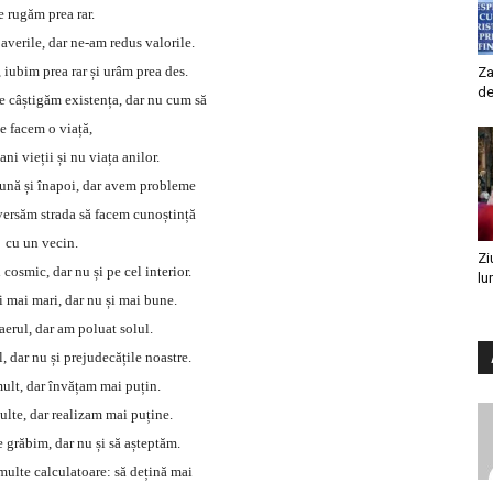
e rugăm prea rar.
averile, dar ne-am redus valorile.
 iubim prea rar și urâm prea des.
Za
de
 câștigăm existența, dar nu cum să
e facem o viață,
i vieții și nu viața anilor.
ună și înapoi, dar avem probleme
aversăm strada să facem cunoștință
cu un vecin.
Zi
cosmic, dar nu și pe cel interior.
lu
i mai mari, dar nu și mai bune.
aerul, dar am poluat solul.
 dar nu și prejudecățile noastre.
ult, dar învățam mai puțin.
lte, dar realizam mai puține.
 grăbim, dar nu și să așteptăm.
ulte calculatoare: să dețină mai