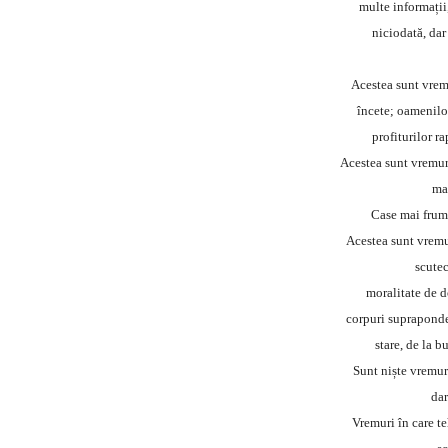
multe informații
niciodată, da
Acestea sunt vremu
încete; oamenilo
profiturilor ra
Acestea sunt vremur
ma
Case mai frum
Acestea sunt vremu
scutec
moralitate de d
corpuri supraponder
stare, de la bu
Sunt niște vremuri
dar
Vremuri în care t