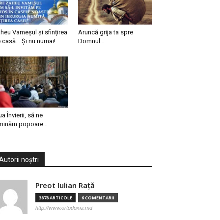
heu Vameșul și sfințirea
Aruncă grija ta spre
 casă… Și nu numai!
Domnul…
ua Învierii, să ne
minăm popoare…
Autorii noștri
Preot Iulian Raţă
3878 ARTICOLE
6 COMENTARII
http://www.ortodoxia.md