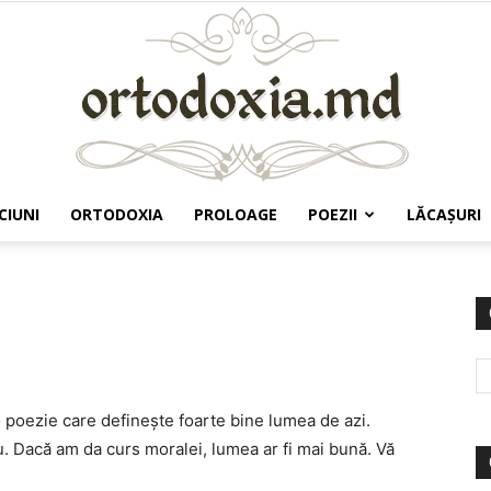
CIUNI
ORTODOXIA
PROLOAGE
POEZII
LĂCAŞURI
Ortodoxia.md
 poezie care defineşte foarte bine lumea de azi.
u. Dacă am da curs moralei, lumea ar fi mai bună. Vă