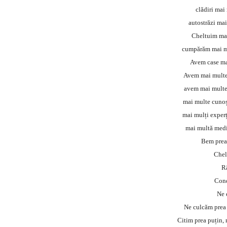
clădiri mai 
autostrăzi mai
Cheltuim mai
cumpărăm mai mu
Avem case mai
Avem mai multe 
avem mai multe 
mai multe cunoșt
mai mulți experț
mai multă medic
Bem prea
Chel
R
Cond
Ne 
Ne culcăm prea 
Citim prea puțin, 