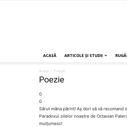
ACASĂ
ARTICOLE ŞI STUDII
RUGĂ
Acasă
Poezie
Poezie
0
0
Sărut mâna părint! Aş dori să vă recomand o
Paradoxul zilelor noastre de Octavian Paler
mulţumesc!