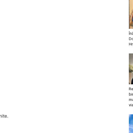
În
Do
Hr
Re
bi
ma
vi
mite.