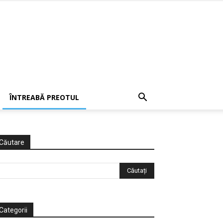
ÎNTREABĂ PREOTUL
Căutare
Categorii