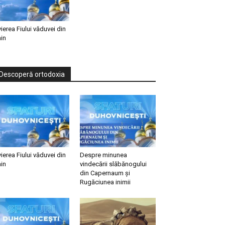
vierea Fiului văduvei din
in
Descoperă ortodoxia
vierea Fiului văduvei din
Despre minunea
in
vindecării slăbănogului
din Capernaum și
Rugăciunea inimii