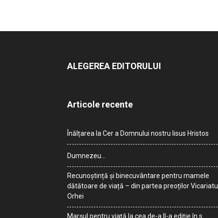
ALEGEREA EDITORULUI
Articole recente
Înălțarea la Cer a Domnului nostru Iisus Hristos
Dumnezeu…
Recunoștință și binecuvântare pentru mamele
dătătoare de viață – din partea preoților Vicariatu
Orhei
Marșul pentru viață la cea de-a II-a ediție în s.