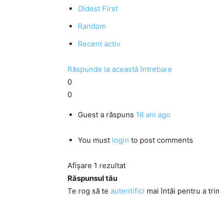
Oldest First
Random
Recent activ
Răspunde la această întrebare
0
0
Guest
a răspuns
16 ani ago
You must
login
to post comments
Afișare 1 rezultat
Răspunsul tău
Te rog să te
autentifici
mai întâi pentru a tri