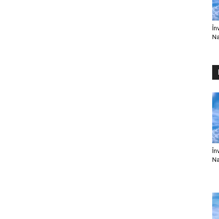
În
Na
În
Na