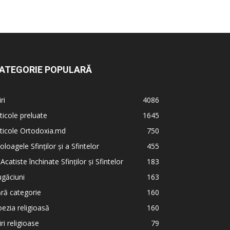
ATEGORIE POPULARĂ
iri
4086
ticole preluate
1645
ticole Ortodoxia.md
750
oloagele Sfinților și a Sfintelor
455
 Acatiste închinate Sfinților și Sfintelor
183
găciuni
163
ră categorie
160
ezia religioasă
160
iri religioase
79