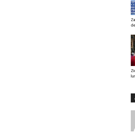
Za
de
Zi
lu