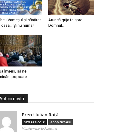
heu Vameșul și sfințirea
Aruncă grija ta spre
 casă… Și nu numai!
Domnul…
ua Învierii, să ne
minăm popoare…
Autorii noștri
Preot Iulian Raţă
3878 ARTICOLE
6 COMENTARII
http://www.ortodoxia.md