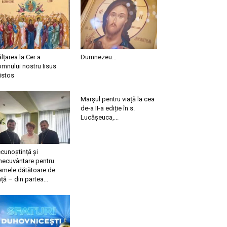
ălțarea la Cer a
Dumnezeu…
mnului nostru Iisus
istos
Marșul pentru viață la cea
de-a II-a ediție în s.
Lucășeuca,...
cunoștință și
necuvântare pentru
mele dătătoare de
ață – din partea...