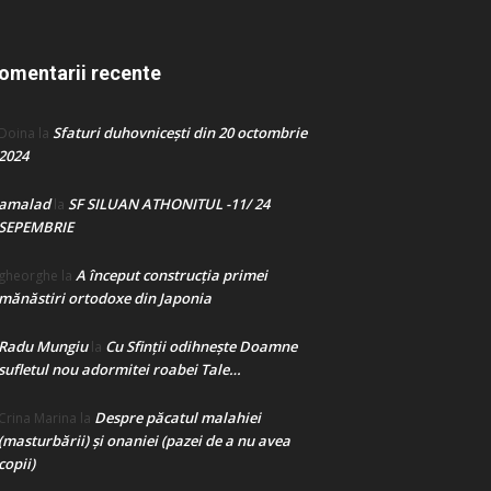
omentarii recente
Sfaturi duhovnicești din 20 octombrie
Doina
la
2024
amalad
SF SILUAN ATHONITUL -11/ 24
la
SEPEMBRIE
A început construcţia primei
gheorghe
la
mănăstiri ortodoxe din Japonia
Radu Mungiu
Cu Sfinții odihnește Doamne
la
sufletul nou adormitei roabei Tale…
Despre păcatul malahiei
Crina Marina
la
(masturbării) şi onaniei (pazei de a nu avea
copii)