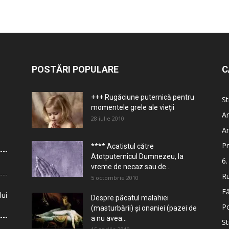
POSTĂRI POPULARE
C
+++ Rugăciune puternică pentru
St
momentele grele ale vieţii
Ar
28 iulie 2010
Ar
Pr
**** Acatistul către
Atotputernicul Dumnezeu, la
6.
vreme de necaz sau de...
Ru
5 octombrie 2010
Fă
lui
Despre păcatul malahiei
Po
(masturbării) şi onaniei (pazei de
a nu avea...
St