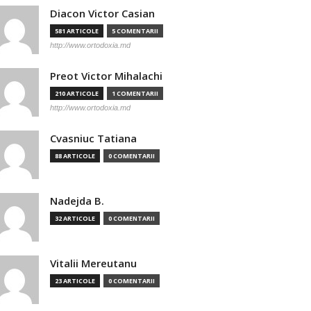
Diacon Victor Casian
581 ARTICOLE
5 COMENTARII
http://www.ortodoxia.md
Preot Victor Mihalachi
210 ARTICOLE
1 COMENTARII
http://www.ortodoxia.md
Cvasniuc Tatiana
88 ARTICOLE
0 COMENTARII
Nadejda B.
32 ARTICOLE
0 COMENTARII
Vitalii Mereutanu
23 ARTICOLE
0 COMENTARII