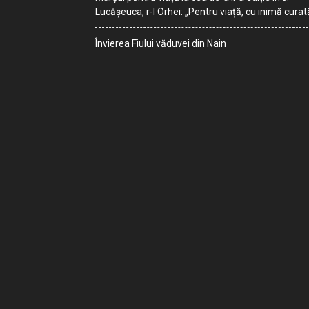
Lucășeuca, r-l Orhei: „Pentru viață, cu inimă curat
Învierea Fiului văduvei din Nain