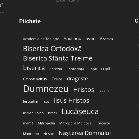
15 aprilie 2010
ă”
C
Etichete
Anul nou
avort
Academia de Teologie
Biserica
Biserica Ortodoxă
Biserica Sfânta Treime
biserică
copil
Botezul
Conferință
Copii
dragoste
Coronavirus
Cruce
Dumnezeu
Hristos
Icoana
Iisus Hristos
Ierusalim
Iisus
Lucășeuca
Ilarion Boian
Israel
mamă
Mitropolia
Mitropolia Moldovei;
moarte
Nașterea Domnului
Mântuitorul Hristos