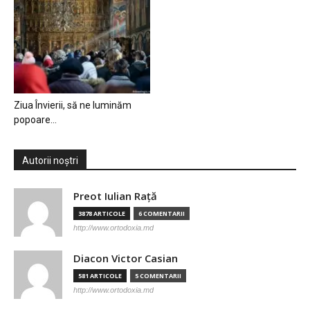
Ziua Învierii, să ne luminăm
popoare…
Autorii noștri
Preot Iulian Raţă
3878 ARTICOLE
6 COMENTARII
http://www.ortodoxia.md
Diacon Victor Casian
581 ARTICOLE
5 COMENTARII
http://www.ortodoxia.md