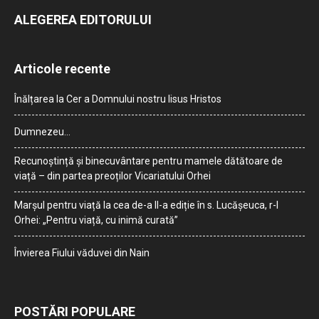
ALEGEREA EDITORULUI
Articole recente
Înălțarea la Cer a Domnului nostru Iisus Hristos
Dumnezeu…
Recunoștință și binecuvântare pentru mamele dătătoare de
viață – din partea preoților Vicariatului Orhei
Marșul pentru viață la cea de-a II-a ediție în s. Lucășeuca, r-l
Orhei: „Pentru viață, cu inimă curată”
Învierea Fiului văduvei din Nain
POSTĂRI POPULARE