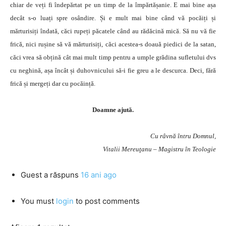
chiar de veți fi îndepărtat pe un timp de la împărtășanie. E mai bine așa
decât s-o luați spre osândire. Și e mult mai bine când vă pocăiți și
mărturisiți îndată, căci rupeți păcatele când au rădăcină mică. Să nu vă fie
frică, nici rușine să vă mărturisiți, căci acestea-s doauă piedici de la satan,
căci vrea să obțină cât mai mult timp pentru a umple grădina sufletului dvs
cu neghină, așa încât și duhovnicului să-i fie greu a le descurca. Deci, fără
frică și mergeți dar cu pocăință.
Doamne ajută.
Cu râvnă întru Domnul,
Vitalii Mereuţanu – Magistru în Teologie
Guest
a răspuns
16 ani ago
You must
login
to post comments