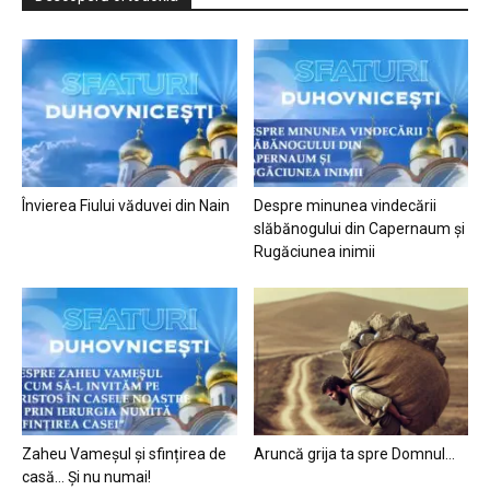
Învierea Fiului văduvei din Nain
Despre minunea vindecării
slăbănogului din Capernaum și
Rugăciunea inimii
Zaheu Vameșul și sfințirea de
Aruncă grija ta spre Domnul…
casă… Și nu numai!