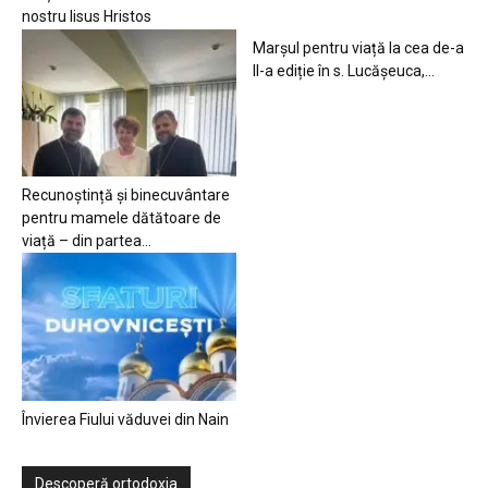
nostru Iisus Hristos
Marșul pentru viață la cea de-a
II-a ediție în s. Lucășeuca,...
Recunoștință și binecuvântare
pentru mamele dătătoare de
viață – din partea...
Învierea Fiului văduvei din Nain
Descoperă ortodoxia