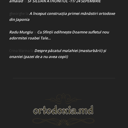
amalad
SF SILUAN ATHONITUL -11/ 24 SEPEMBRIE
la
A început construcţia primei mănăstiri ortodoxe
gheorghe
la
din Japonia
Radu Mungiu
Cu Sfinții odihnește Doamne sufletul nou
la
adormitei roabei Tale…
Despre păcatul malahiei (masturbării) şi
Crina Marina
la
onaniei (pazei de a nu avea copii)