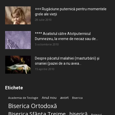
+++ Rugăciune puternică pentru momentele
grele ale vieţii
28 iulie 2010
**** Acatistul către Atotputernicul
Dumnezeu, la vreme de necaz sau de...
5 octombrie 2010
Despre păcatul malahiei (masturbării) şi
onaniei (pazei de a nu avea...
15 aprilie 2010
Etichete
Anul nou
avort
Academia de Teologie
Biserica
Biserica Ortodoxă
Biserica Sfânta Treime
biserică
Botezul