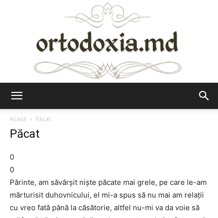
Ortodoxia.md
Acasă
Păcat
Păcat
0
0
Părinte, am săvârşit nişte păcate mai grele, pe care le-am
mărturisit duhovnicului, el mi-a spus să nu mai am relaţii
cu vreo fată până la căsătorie, altfel nu-mi va da voie să