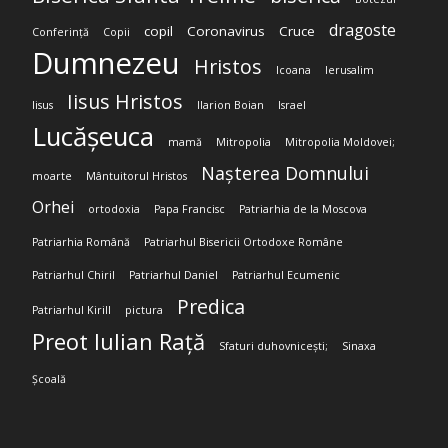
dragoste
copil
Coronavirus
Cruce
Conferință
Copii
Dumnezeu
Hristos
Icoana
Ierusalim
Iisus Hristos
Iisus
Ilarion Boian
Israel
Lucășeuca
mamă
Mitropolia
Mitropolia Moldovei;
Nașterea Domnului
moarte
Mântuitorul Hristos
Orhei
ortodoxia
Papa Francisc
Patriarhia de la Moscova
Patriarhia Română
Patriarhul Bisericii Ortodoxe Române
Patriarhul Chiril
Patriarhul Daniel
Patriarhul Ecumenic
Predica
Patriarhul Kirill
pictura
Preot Iulian Rață
Sfaturi duhovnicești;
Sinaxa
Școală