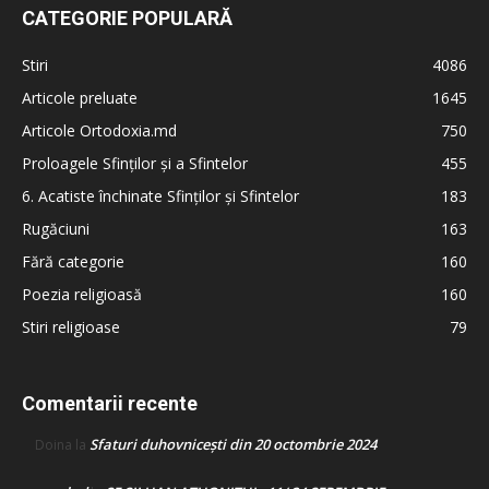
CATEGORIE POPULARĂ
Stiri
4086
Articole preluate
1645
Articole Ortodoxia.md
750
Proloagele Sfinților și a Sfintelor
455
6. Acatiste închinate Sfinților și Sfintelor
183
Rugăciuni
163
Fără categorie
160
Poezia religioasă
160
Stiri religioase
79
Comentarii recente
Sfaturi duhovnicești din 20 octombrie 2024
Doina
la