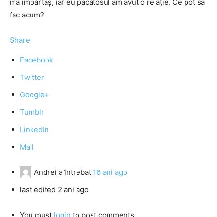
mă împărtăş, iar eu păcătosul am avut o relaţie. Ce pot să
fac acum?
Share
Facebook
Twitter
Google+
Tumblr
LinkedIn
Mail
Andrei
a întrebat
16 ani ago
last edited 2 ani ago
You must
login
to post comments