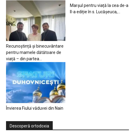
Marșul pentru viață la cea de-a
II-a ediție în s. Lucășeuca,...
Recunoștință și binecuvântare
pentru mamele dătătoare de
viață – din partea...
Învierea Fiului văduvei din Nain
Descoperă ortodoxia