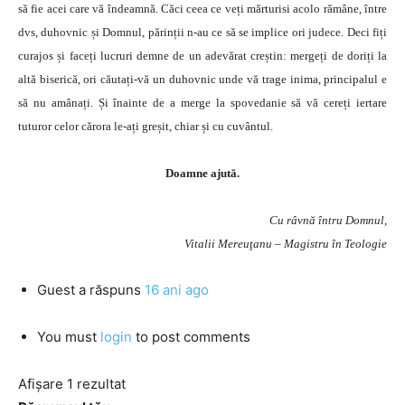
să fie acei care vă îndeamnă. Căci ceea ce veți mărturisi acolo rămâne, între
dvs, duhovnic și Domnul, părinții n-au ce să se implice ori judece. Deci fiți
curajos și faceți lucruri demne de un adevărat creștin: mergeți de doriți la
altă biserică, ori căutați-vă un duhovnic unde vă trage inima, principalul e
să nu amânați. Și înainte de a merge la spovedanie să vă cereți iertare
tuturor celor cărora le-ați greșit, chiar și cu cuvântul.
Doamne ajută.
Cu râvnă întru Domnul,
Vitalii Mereuţanu – Magistru în Teologie
Guest
a răspuns
16 ani ago
You must
login
to post comments
Afișare 1 rezultat