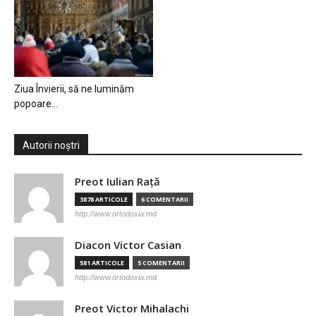
Ziua Învierii, să ne luminăm
popoare…
Autorii noștri
Preot Iulian Raţă
3878 ARTICOLE
6 COMENTARII
http://www.ortodoxia.md
Diacon Victor Casian
581 ARTICOLE
5 COMENTARII
http://www.ortodoxia.md
Preot Victor Mihalachi