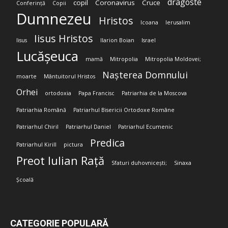
dragoste
copil
Coronavirus
Cruce
Conferință
Copii
Dumnezeu
Hristos
Icoana
Ierusalim
Iisus Hristos
Iisus
Ilarion Boian
Israel
Lucășeuca
mamă
Mitropolia
Mitropolia Moldovei;
Nașterea Domnului
moarte
Mântuitorul Hristos
Orhei
ortodoxia
Papa Francisc
Patriarhia de la Moscova
Patriarhia Română
Patriarhul Bisericii Ortodoxe Române
Patriarhul Chiril
Patriarhul Daniel
Patriarhul Ecumenic
Predica
Patriarhul Kirill
pictura
Preot Iulian Rață
Sfaturi duhovnicești;
Sinaxa
Școală
CATEGORIE POPULARĂ