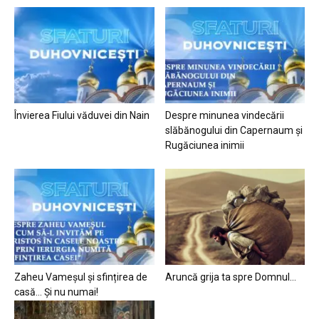
Învierea Fiului văduvei din Nain
Despre minunea vindecării
slăbănogului din Capernaum și
Rugăciunea inimii
Zaheu Vameșul și sfințirea de
Aruncă grija ta spre Domnul…
casă… Și nu numai!