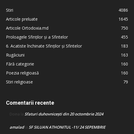
Stiri
4086
Articole preluate
1645
Articole Ortodoxia.md
750
Proloagele Sfinților și a Sfintelor
455
6. Acatiste închinate Sfinților și Sfintelor
183
Rugăciuni
163
Fără categorie
160
Poezia religioasă
160
Stiri religioase
79
Comentarii recente
Sfaturi duhovnicești din 20 octombrie 2024
Doina
la
amalad
SF SILUAN ATHONITUL -11/ 24 SEPEMBRIE
la