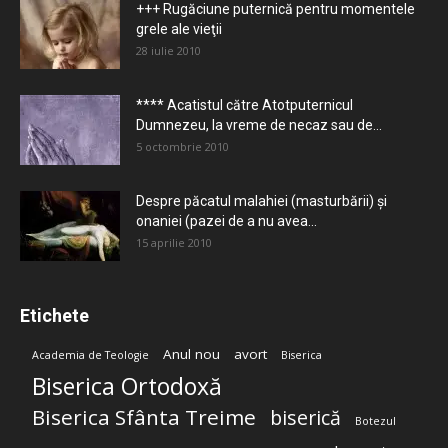
+++ Rugăciune puternică pentru momentele
grele ale vieţii
28 iulie 2010
**** Acatistul către Atotputernicul
Dumnezeu, la vreme de necaz sau de...
5 octombrie 2010
Despre păcatul malahiei (masturbării) şi
onaniei (pazei de a nu avea...
15 aprilie 2010
Etichete
Anul nou
avort
Academia de Teologie
Biserica
Biserica Ortodoxă
Biserica Sfânta Treime
biserică
Botezul