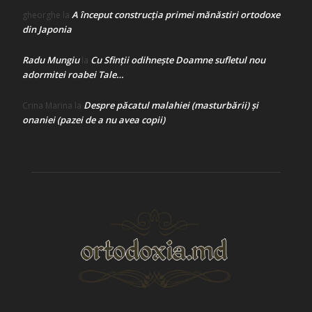
A început construcţia primei mănăstiri ortodoxe
gheorghe
la
din Japonia
Radu Mungiu
Cu Sfinții odihnește Doamne sufletul nou
la
adormitei roabei Tale…
Despre păcatul malahiei (masturbării) şi
Crina Marina
la
onaniei (pazei de a nu avea copii)