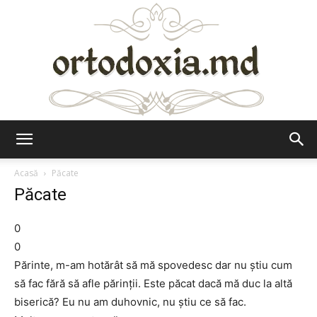
Ortodoxia.md
Acasă
Păcate
Păcate
0
0
Părinte, m-am hotărât să mă spovedesc dar nu ştiu cum
să fac fără să afle părinţii. Este păcat dacă mă duc la altă
biserică? Eu nu am duhovnic, nu ştiu ce să fac.