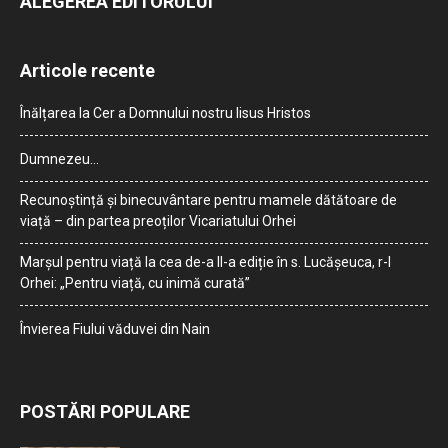
ALEGEREA EDITORULUI
Articole recente
Înălțarea la Cer a Domnului nostru Iisus Hristos
Dumnezeu…
Recunoștință și binecuvântare pentru mamele dătătoare de
viață – din partea preoților Vicariatului Orhei
Marșul pentru viață la cea de-a II-a ediție în s. Lucășeuca, r-l
Orhei: „Pentru viață, cu inimă curată”
Învierea Fiului văduvei din Nain
POSTĂRI POPULARE