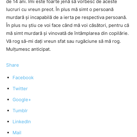
de 14 ani. Îmi este foarte jenă să vorbesc de aceste
lucruri cu vreun preot. În plus mă simt o persoană
murdară și incapabilă de a ierta pe respectiva persoană.
În plus nu știu ce voi face când mă voi căsători, pentru că
mă simt murdară și vinovată de întâmplarea din copilărie.
Vă rog să-mi dați vreun sfat sau rugăciune să mă rog.
Mulțumesc anticipat.
Share
Facebook
Twitter
Google+
Tumblr
LinkedIn
Mail