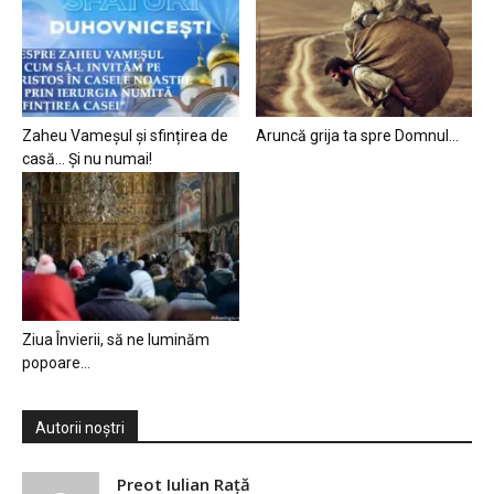
Zaheu Vameșul și sfințirea de
Aruncă grija ta spre Domnul…
casă… Și nu numai!
Ziua Învierii, să ne luminăm
popoare…
Autorii noștri
Preot Iulian Raţă