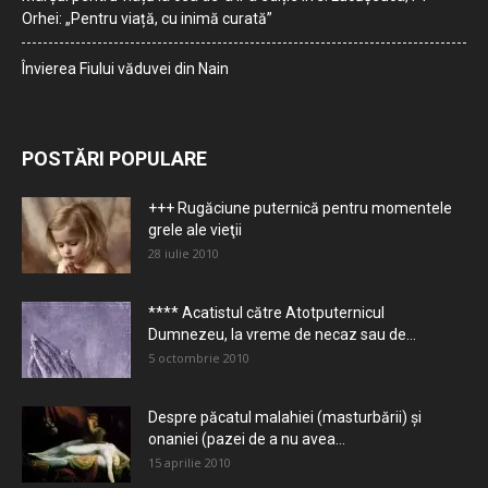
Orhei: „Pentru viață, cu inimă curată”
Învierea Fiului văduvei din Nain
POSTĂRI POPULARE
+++ Rugăciune puternică pentru momentele
grele ale vieţii
28 iulie 2010
**** Acatistul către Atotputernicul
Dumnezeu, la vreme de necaz sau de...
5 octombrie 2010
Despre păcatul malahiei (masturbării) şi
onaniei (pazei de a nu avea...
15 aprilie 2010