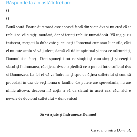
Răspunde la această întrebare
0
0
Bună seară. Foarte dureroasă este această faptă din viața dvs și nu cred că ar
trebui să vă simțiți murdară, dar să iertați trebuie numaidecât. Vă rog și eu
insistent, mergeți la duhovnic și spuneți-i întocmai cum stau lucrurile, căci
el nu este acolo să vă judece, dar să vă ridice spiritual și ceea ce mărturisiți,
Domnului o faceți. Deci spuneți-i tot ce simțiți și cum simțiți și cereți-i
sfatul și îndrumarea, căci jena dvs e o piedică ce o puneți între sufletul dvs
și Dumnezeu. La fel el vă va îndruma și spre curățirea sufletului și cum să
procedați în caz de veți forma o familie. Ce putere are spovedania, nu are
nimic altceva, deaceea mă abțin a vă da sfaturi în acest caz, căci aici e
nevoie de doctorul sufletului – duhovnicul!
Să vă ajute și îndrumeze Domnul!
Cu râvnă întru Domnul,