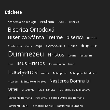
Etichete
Anul nou
avort
Academia de Teologie
Biserica
Biserica Ortodoxă
Biserica Sfânta Treime
biserică
Botezul
dragoste
copil
Coronavirus
Cruce
Conferință
Copii
Dumnezeu
Hristos
Icoana
Ierusalim
Iisus Hristos
Iisus
Ilarion Boian
Israel
Lucășeuca
mamă
Mitropolia
Mitropolia Moldovei;
Nașterea Domnului
moarte
Mântuitorul Hristos
Orhei
ortodoxia
Papa Francisc
Patriarhia de la Moscova
Patriarhia Română
Patriarhul Bisericii Ortodoxe Române
Patriarhul Chiril
Patriarhul Daniel
Patriarhul Ecumenic