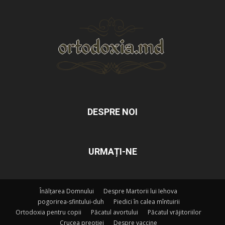
DESPRE NOI
URMAȚI-NE
Înălțarea Domnului
Despre Martorii lui Iehova
pogorirea-sfintului-duh
Piedici în calea mîntuirii
Ortodoxia pentru copii
Păcatul avortului
Păcatul vrăjitoriilor
Crucea preoției
Despre vaccine