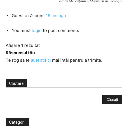
Vitalii Mereuţanu – Magistru în Teologie
Guest
a răspuns
16 ani ago
You must
login
to post comments
Afișare 1 rezultat
Răspunsul tău
Te rog să te
autentifici
mai întâi pentru a trimite.
Căutare
Categorii