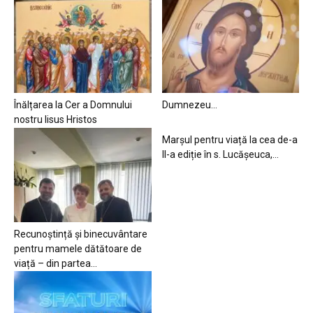
Înălțarea la Cer a Domnului
Dumnezeu…
nostru Iisus Hristos
Marșul pentru viață la cea de-a
II-a ediție în s. Lucășeuca,...
Recunoștință și binecuvântare
pentru mamele dătătoare de
viață – din partea...