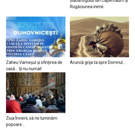
slăbănogului din Capernaum și
Rugăciunea inimii
Zaheu Vameșul și sfințirea de
Aruncă grija ta spre Domnul…
casă… Și nu numai!
Ziua Învierii, să ne luminăm
popoare…