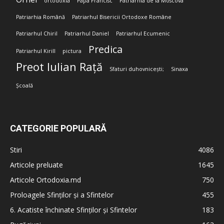
ortodoxia
Papa Francisc
Patriarhia de la Moscova
Patriarhia Română
Patriarhul Bisericii Ortodoxe Române
Patriarhul Chiril
Patriarhul Daniel
Patriarhul Ecumenic
Predica
Patriarhul Kirill
pictura
Preot Iulian Rață
Sfaturi duhovnicești;
Sinaxa
Școală
CATEGORIE POPULARĂ
Stiri
4086
Articole preluate
1645
Articole Ortodoxia.md
750
Proloagele Sfinților și a Sfintelor
455
6. Acatiste închinate Sfinților și Sfintelor
183