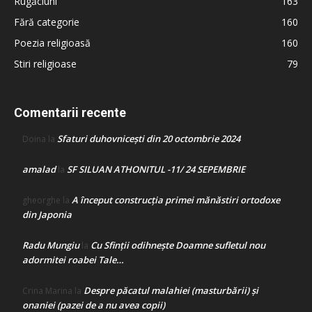
Rugăciuni
163
Fără categorie
160
Poezia religioasă
160
Stiri religioase
79
Comentarii recente
Sfaturi duhovnicești din 20 octombrie 2024
Doina
la
amalad
SF SILUAN ATHONITUL -11/ 24 SEPEMBRIE
la
A început construcţia primei mănăstiri ortodoxe
gheorghe
la
din Japonia
Radu Mungiu
Cu Sfinții odihnește Doamne sufletul nou
la
adormitei roabei Tale…
Despre păcatul malahiei (masturbării) şi
Crina Marina
la
onaniei (pazei de a nu avea copii)