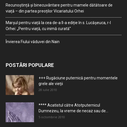
Recunoștință și binecuvântare pentru mamele dătătoare de
viață – din partea preoților Vicariatului Orhei
Marșul pentru viață la cea de-a II-a ediție în s. Lucășeuca, r-l
Orhei: „Pentru viață, cu inimă curată”
Învierea Fiului văduvei din Nain
POSTĂRI POPULARE
+++ Rugăciune puternică pentru momentele
grele ale vieţii
28 iulie 2010
**** Acatistul către Atotputernicul
Dumnezeu, la vreme de necaz sau de...
5 octombrie 2010