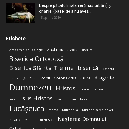
Despre păcatul malahiei (masturbării) şi
onaniei (pazei de a nu avea...
15 aprilie 2010
Etichete
Anul nou
avort
Academia de Teologie
Biserica
Biserica Ortodoxă
Biserica Sfânta Treime
biserică
Botezul
dragoste
copil
Coronavirus
Cruce
Conferință
Copii
Dumnezeu
Hristos
Icoana
Ierusalim
Iisus Hristos
Iisus
Ilarion Boian
Israel
Lucășeuca
mamă
Mitropolia
Mitropolia Moldovei;
Nașterea Domnului
moarte
Mântuitorul Hristos
Orhei