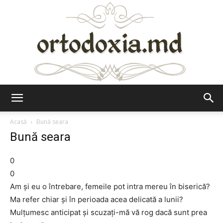
Ortodoxia.md
Acasă
Bună seara
Bună seara
0
0
Am şi eu o întrebare, femeile pot intra mereu în biserică?
Ma refer chiar şi în perioada acea delicată a lunii?
Mulţumesc anticipat şi scuzaţi-mă vă rog dacă sunt prea