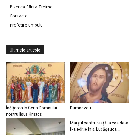
Biserica Sfinta Treime
Contacte
Profețiile timpului
Ultimele articole
Înălțarea la Cer a Domnului
Dumnezeu…
nostru Iisus Hristos
Marșul pentru viață la cea de-a
II-a ediție în s. Lucășeuca,...