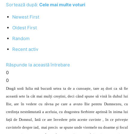
Sortează după:
Cele mai multe voturi
Newest First
Oldest First
Random
Recent activ
Răspunde la această întrebare
0
0
Dragă soră Iulia mă bucură setea ta de a cunoaște, tare aș dori ca să fie
această sete la cât mai mulți creștini, deci când spune să vină în duhul lui
Ilie, are în vedere cu râvna pe care a avuto Ilie pentru Dumnezeu, cu
credința nestrămutată a aceluia, cu dragostea fierbinte aprinsă în inima lui
față de Domnul, Iată ce are învedere prin aceste cuvinte , în ce privește
cuvintele despre iad, mai precis se spune unde viermele nu doarme și focul