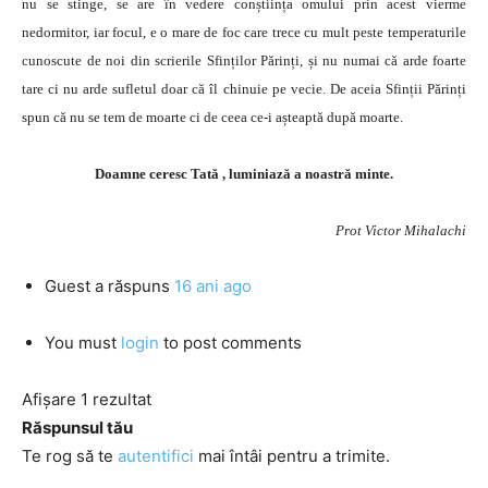
nu se stinge, se are în vedere conștiința omului prin acest vierme
nedormitor, iar focul, e o mare de foc care trece cu mult peste temperaturile
cunoscute de noi din scrierile Sfinților Părinți, și nu numai că arde foarte
tare ci nu arde sufletul doar că îl chinuie pe vecie. De aceia Sfinții Părinți
spun că nu se tem de moarte ci de ceea ce-i așteaptă după moarte.
Doamne ceresc Tată , luminiază a noastră minte.
Prot Victor Mihalachi
Guest
a răspuns
16 ani ago
You must
login
to post comments
Afișare 1 rezultat
Răspunsul tău
Te rog să te
autentifici
mai întâi pentru a trimite.