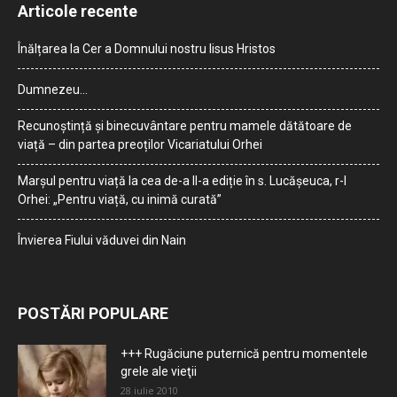
Articole recente
Înălțarea la Cer a Domnului nostru Iisus Hristos
Dumnezeu…
Recunoștință și binecuvântare pentru mamele dătătoare de
viață – din partea preoților Vicariatului Orhei
Marșul pentru viață la cea de-a II-a ediție în s. Lucășeuca, r-l
Orhei: „Pentru viață, cu inimă curată”
Învierea Fiului văduvei din Nain
POSTĂRI POPULARE
+++ Rugăciune puternică pentru momentele
grele ale vieţii
28 iulie 2010