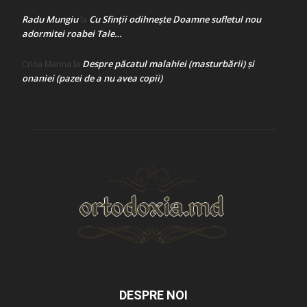
Radu Mungiu
Cu Sfinții odihnește Doamne sufletul nou
la
adormitei roabei Tale…
Despre păcatul malahiei (masturbării) şi
Crina Marina
la
onaniei (pazei de a nu avea copii)
DESPRE NOI