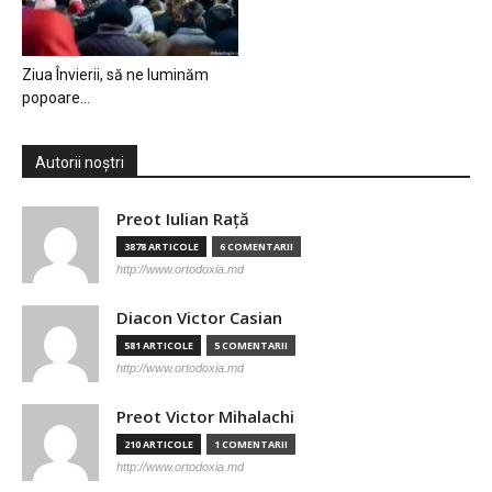
Ziua Învierii, să ne luminăm
popoare…
Autorii noștri
Preot Iulian Raţă
3878 ARTICOLE
6 COMENTARII
http://www.ortodoxia.md
Diacon Victor Casian
581 ARTICOLE
5 COMENTARII
http://www.ortodoxia.md
Preot Victor Mihalachi
210 ARTICOLE
1 COMENTARII
http://www.ortodoxia.md