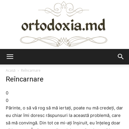
Ortodoxia.md
Acasă
Reîncarnare
Reîncarnare
0
0
Părinte, o să vă rog să mă iertaţi, poate nu mă credeţi, dar
eu chiar îmi doresc răspunsuri la această problemă, care
să mă convingă. Din tot ce mi-aţi înşiruit, eu înţeleg doar