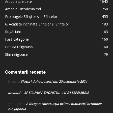
Articole preluate
1645
Articole Ortodoxia.md
750
Proloagele Sfinților și a Sfintelor
455
6. Acatiste închinate Sfinților și Sfintelor
183
Rugăciuni
163
Fără categorie
160
Poezia religioasă
160
Stiri religioase
79
Comentarii recente
Sfaturi duhovnicești din 20 octombrie 2024
Doina
la
amalad
SF SILUAN ATHONITUL -11/ 24 SEPEMBRIE
la
A început construcţia primei mănăstiri ortodoxe
gheorghe
la
din Japonia