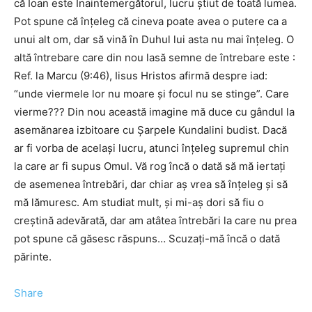
că Ioan este Înaintemergătorul, lucru ştiut de toată lumea.
Pot spune că înţeleg că cineva poate avea o putere ca a
unui alt om, dar să vină în Duhul lui asta nu mai înţeleg. O
altă întrebare care din nou lasă semne de întrebare este :
Ref. la Marcu (9:46), Iisus Hristos afirmă despre iad:
“unde viermele lor nu moare şi focul nu se stinge”. Care
vierme??? Din nou această imagine mă duce cu gândul la
asemănarea izbitoare cu Şarpele Kundalini budist. Dacă
ar fi vorba de acelaşi lucru, atunci înţeleg supremul chin
la care ar fi supus Omul. Vă rog încă o dată să mă iertaţi
de asemenea întrebări, dar chiar aş vrea să înţeleg şi să
mă lămuresc. Am studiat mult, şi mi-aş dori să fiu o
creştină adevărată, dar am atâtea întrebări la care nu prea
pot spune că găsesc răspuns… Scuzaţi-mă încă o dată
părinte.
Share