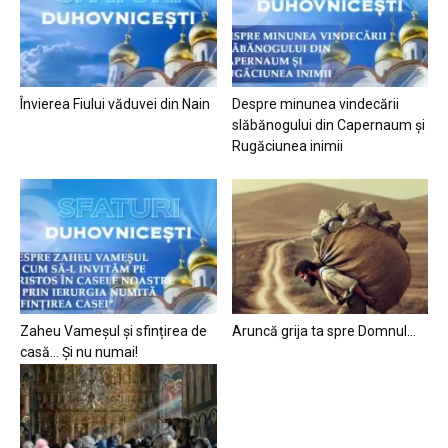
Învierea Fiului văduvei din Nain
Despre minunea vindecării
slăbănogului din Capernaum și
Rugăciunea inimii
Zaheu Vameșul și sfințirea de
Aruncă grija ta spre Domnul…
casă… Și nu numai!