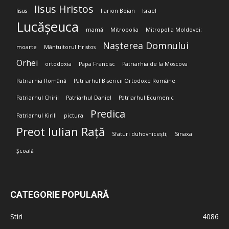
Iisus Hristos
Iisus
Ilarion Boian
Israel
Lucășeuca
mamă
Mitropolia
Mitropolia Moldovei;
Nașterea Domnului
moarte
Mântuitorul Hristos
Orhei
ortodoxia
Papa Francisc
Patriarhia de la Moscova
Patriarhia Română
Patriarhul Bisericii Ortodoxe Române
Patriarhul Chiril
Patriarhul Daniel
Patriarhul Ecumenic
Predica
Patriarhul Kirill
pictura
Preot Iulian Rață
Sfaturi duhovnicești;
Sinaxa
Școală
CATEGORIE POPULARĂ
Stiri
4086