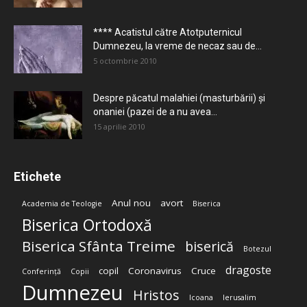
**** Acatistul către Atotputernicul
Dumnezeu, la vreme de necaz sau de...
5 octombrie 2010
Despre păcatul malahiei (masturbării) şi
onaniei (pazei de a nu avea...
15 aprilie 2010
Etichete
Anul nou
avort
Academia de Teologie
Biserica
Biserica Ortodoxă
Biserica Sfânta Treime
biserică
Botezul
dragoste
copil
Coronavirus
Cruce
Conferință
Copii
Dumnezeu
Hristos
Icoana
Ierusalim