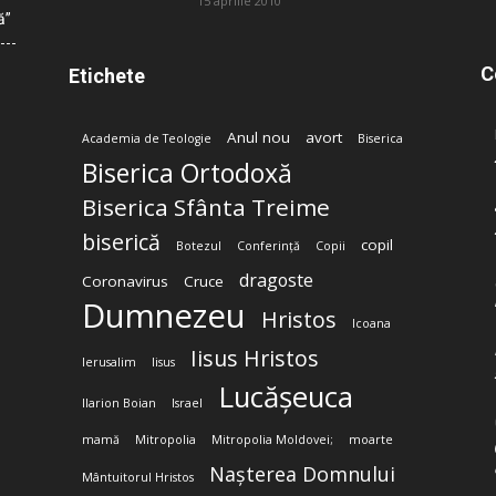
15 aprilie 2010
ă”
C
Etichete
Anul nou
avort
Academia de Teologie
Biserica
Biserica Ortodoxă
Biserica Sfânta Treime
biserică
copil
Botezul
Conferință
Copii
dragoste
Coronavirus
Cruce
Dumnezeu
Hristos
Icoana
Iisus Hristos
Ierusalim
Iisus
Lucășeuca
Ilarion Boian
Israel
mamă
Mitropolia
Mitropolia Moldovei;
moarte
Nașterea Domnului
Mântuitorul Hristos