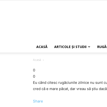
ACASĂ
ARTICOLE ŞI STUDII
RUGĂ
Acasă
0
0
Eu când citesc rugăciunile zilnice nu sunt cu
cred că e mare păcat, dar vreau să ştiu dac
Share