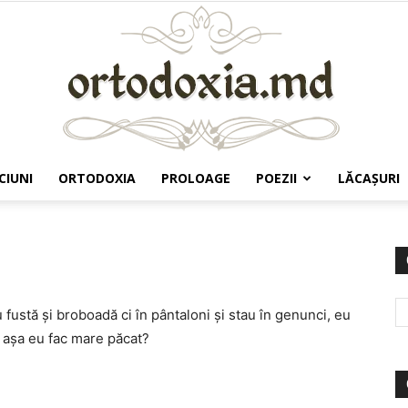
CIUNI
ORTODOXIA
PROLOAGE
POEZII
LĂCAŞURI
Ortodoxia.md
 fustă şi broboadă ci în pântaloni şi stau în genunci, eu
ă aşa eu fac mare păcat?