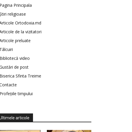
Pagina Principala
Știri religioase
Articole Ortodoxia.md
Articole de la vizitatori
Articole preluate
Tâlcuiri
Bibliotecă video
Gustări de post
Biserica Sfinta Treime
Contacte
Profețiile timpului
Ultimele articole