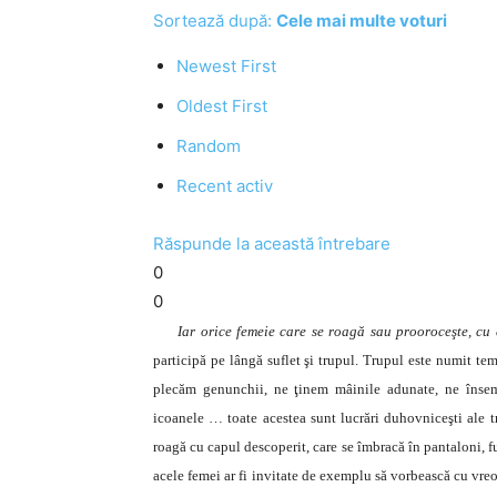
Sortează după:
Cele mai multe voturi
Newest First
Oldest First
Random
Recent activ
Răspunde la această întrebare
0
0
Iar orice femeie care se roagă sau prooroceşte, cu 
participă pe lângă suflet şi trupul. Trupul este numit te
plecăm genunchii, ne ţinem mâinile adunate, ne însem
icoanele … toate acestea sunt lucrări duhovniceşti ale t
roagă cu capul descoperit, care se îmbracă în pantaloni, 
acele femei ar fi invitate de exemplu să vorbească cu vreo