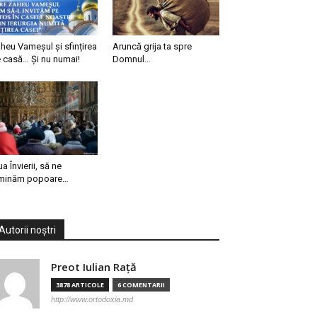
heu Vameșul și sfințirea
Aruncă grija ta spre
 casă… Și nu numai!
Domnul…
ua Învierii, să ne
minăm popoare…
Autorii noștri
Preot Iulian Raţă
3878 ARTICOLE
6 COMENTARII
http://www.ortodoxia.md