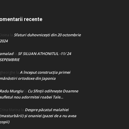
omentarii recente
Sfaturi duhovnicești din 20 octombrie
Doina
la
2024
amalad
SF SILUAN ATHONITUL -11/ 24
la
SEPEMBRIE
A început construcţia primei
gheorghe
la
mănăstiri ortodoxe din Japonia
Radu Mungiu
Cu Sfinții odihnește Doamne
la
sufletul nou adormitei roabei Tale…
Despre păcatul malahiei
Crina Marina
la
(masturbării) şi onaniei (pazei de a nu avea
copii)