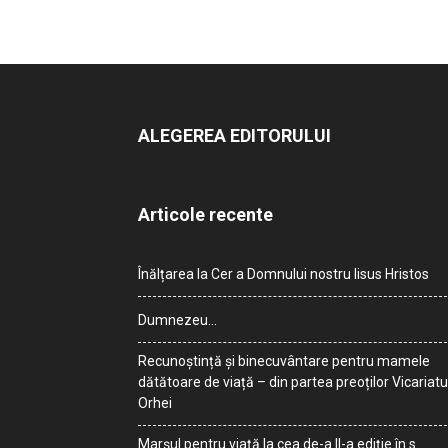
ALEGEREA EDITORULUI
Articole recente
Înălțarea la Cer a Domnului nostru Iisus Hristos
Dumnezeu…
Recunoștință și binecuvântare pentru mamele
dătătoare de viață – din partea preoților Vicariatu
Orhei
Marșul pentru viață la cea de-a II-a ediție în s.