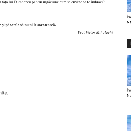
 în faţa lui Dumnezeu pentru rugăciune cum se cuvine să te îmbraci?
În
Na
și păcatele să nu ni le socotească.
Prot Victor Mihalachi
În
mite.
Na