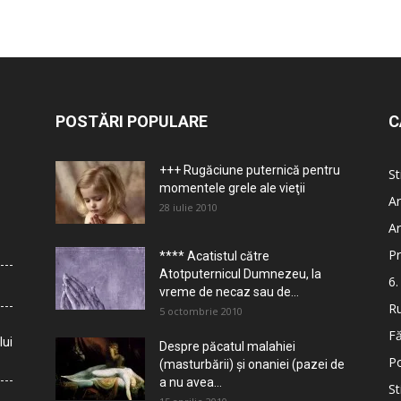
POSTĂRI POPULARE
C
+++ Rugăciune puternică pentru
St
momentele grele ale vieţii
Ar
28 iulie 2010
Ar
Pr
**** Acatistul către
Atotputernicul Dumnezeu, la
6.
vreme de necaz sau de...
Ru
5 octombrie 2010
Fă
lui
Despre păcatul malahiei
Po
(masturbării) şi onaniei (pazei de
a nu avea...
St