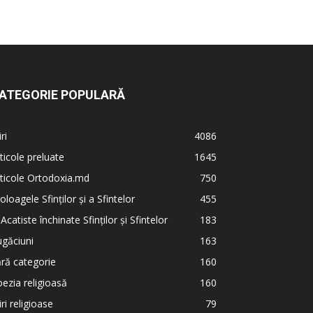
ATEGORIE POPULARĂ
iri
4086
ticole preluate
1645
ticole Ortodoxia.md
750
oloagele Sfinților și a Sfintelor
455
 Acatiste închinate Sfinților și Sfintelor
183
găciuni
163
ră categorie
160
ezia religioasă
160
iri religioase
79