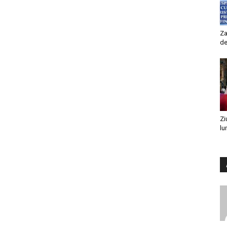
Za
de
Zi
lu