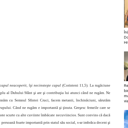
În
Do
Hr
capul neacoperit, îşi necinsteşte capul
(Corinteni 11,5). La rugăciune
Re
bi
mplu al Duhului Sfânt şi are şi contribuţia lui atunci când ne rugăm. Ne
ma
năm cu Semnul Sfintei Cruci, facem metanii, închinăciuni, sărutăm
vi
rupului. Când ne rugăm e importantă şi ţinuta. Greşesc femeile care se
fuste scurte cu alte cuviinte îmbăcate necuviincios. Sunt convins că dacă
 persoană foarte importantă prin statul său social, s-ar imbrăca decent şi