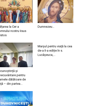
ălțarea la Cer a
Dumnezeu…
mnului nostru Iisus
istos
Marșul pentru viață la cea
de-a II-a ediție în s.
Lucășeuca,...
cunoștință și
necuvântare pentru
mele dătătoare de
ață – din partea...