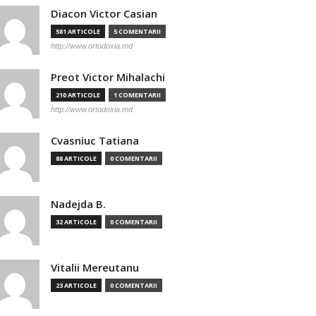
Diacon Victor Casian
581 ARTICOLE
5 COMENTARII
http://www.ortodoxia.md
Preot Victor Mihalachi
210 ARTICOLE
1 COMENTARII
http://www.ortodoxia.md
Cvasniuc Tatiana
88 ARTICOLE
0 COMENTARII
Nadejda B.
32 ARTICOLE
0 COMENTARII
Vitalii Mereutanu
23 ARTICOLE
0 COMENTARII