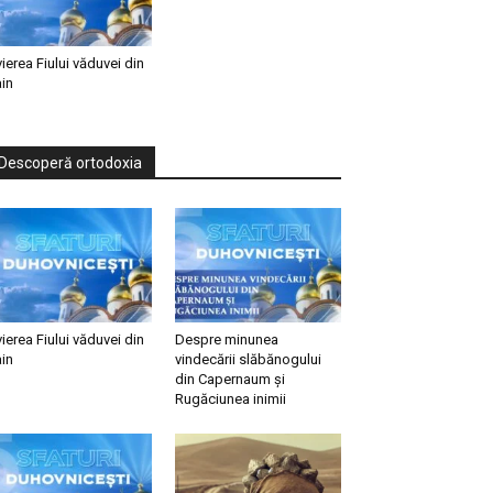
vierea Fiului văduvei din
in
Descoperă ortodoxia
vierea Fiului văduvei din
Despre minunea
in
vindecării slăbănogului
din Capernaum și
Rugăciunea inimii