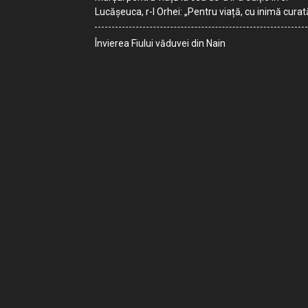
Lucășeuca, r-l Orhei: „Pentru viață, cu inimă curat
Învierea Fiului văduvei din Nain