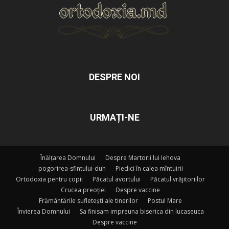
DESPRE NOI
URMAȚI-NE
Înălțarea Domnului
Despre Martorii lui Iehova
pogorirea-sfintului-duh
Piedici în calea mîntuirii
Ortodoxia pentru copii
Păcatul avortului
Păcatul vrăjitoriilor
Crucea preoției
Despre vaccine
Frământările sufletești ale tinerilor
Postul Mare
Învierea Domnului
Sa finisam impreuna biserica din lucaseuca
Despre vaccine