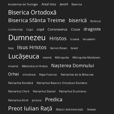
Anul nou
avort
Academia de Teologie
Biserica
Biserica Ortodoxă
Biserica Sfânta Treime
biserică
Botezul
dragoste
copil
Coronavirus
Cruce
Conferință
Copii
Dumnezeu
Hristos
Icoana
Ierusalim
Iisus Hristos
Iisus
Ilarion Boian
Israel
Lucășeuca
mamă
Mitropolia
Mitropolia Moldovei;
Nașterea Domnului
moarte
Mântuitorul Hristos
Orhei
ortodoxia
Papa Francisc
Patriarhia de la Moscova
Patriarhia Română
Patriarhul Bisericii Ortodoxe Române
Patriarhul Chiril
Patriarhul Daniel
Patriarhul Ecumenic
Predica
Patriarhul Kirill
pictura
Preot Iulian Rață
Sfaturi duhovnicești;
Sinaxa