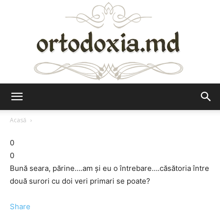
Ortodoxia.md
Acasă
0
0
Bună seara, părine….am şi eu o întrebare….căsătoria între
două surori cu doi veri primari se poate?
Share