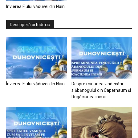
Învierea Fiului văduvei din Nain
Descoperă ortodoxia
Învierea Fiului văduvei din Nain
Despre minunea vindecării
slăbănogului din Capernaum și
Rugăciunea inimii