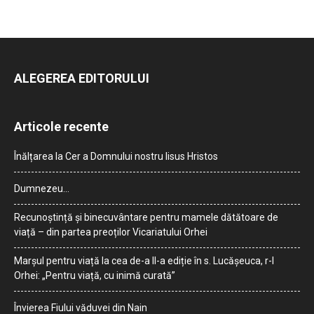
ALEGEREA EDITORULUI
Articole recente
Înălțarea la Cer a Domnului nostru Iisus Hristos
Dumnezeu…
Recunoștință și binecuvântare pentru mamele dătătoare de
viață – din partea preoților Vicariatului Orhei
Marșul pentru viață la cea de-a II-a ediție în s. Lucășeuca, r-l
Orhei: „Pentru viață, cu inimă curată”
Învierea Fiului văduvei din Nain