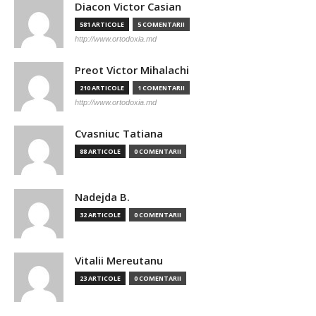
Diacon Victor Casian
581 ARTICOLE
5 COMENTARII
http://www.ortodoxia.md
Preot Victor Mihalachi
210 ARTICOLE
1 COMENTARII
http://www.ortodoxia.md
Cvasniuc Tatiana
88 ARTICOLE
0 COMENTARII
Nadejda B.
32 ARTICOLE
0 COMENTARII
Vitalii Mereutanu
23 ARTICOLE
0 COMENTARII