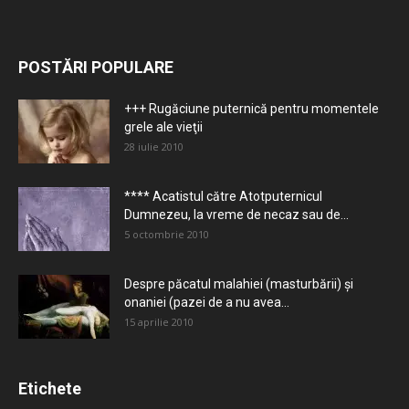
POSTĂRI POPULARE
+++ Rugăciune puternică pentru momentele
grele ale vieţii
28 iulie 2010
**** Acatistul către Atotputernicul
Dumnezeu, la vreme de necaz sau de...
5 octombrie 2010
Despre păcatul malahiei (masturbării) şi
onaniei (pazei de a nu avea...
15 aprilie 2010
Etichete