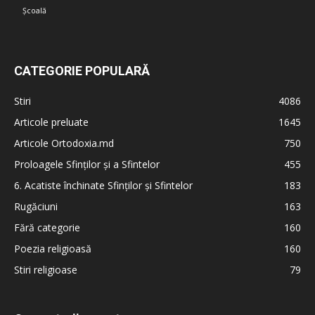
Școală
CATEGORIE POPULARĂ
Stiri
4086
Articole preluate
1645
Articole Ortodoxia.md
750
Proloagele Sfinților și a Sfintelor
455
6. Acatiste închinate Sfinților și Sfintelor
183
Rugăciuni
163
Fără categorie
160
Poezia religioasă
160
Stiri religioase
79