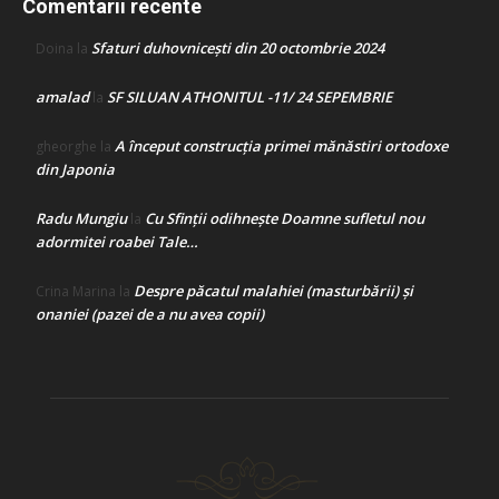
Comentarii recente
Sfaturi duhovnicești din 20 octombrie 2024
Doina
la
amalad
SF SILUAN ATHONITUL -11/ 24 SEPEMBRIE
la
A început construcţia primei mănăstiri ortodoxe
gheorghe
la
din Japonia
Radu Mungiu
Cu Sfinții odihnește Doamne sufletul nou
la
adormitei roabei Tale…
Despre păcatul malahiei (masturbării) şi
Crina Marina
la
onaniei (pazei de a nu avea copii)