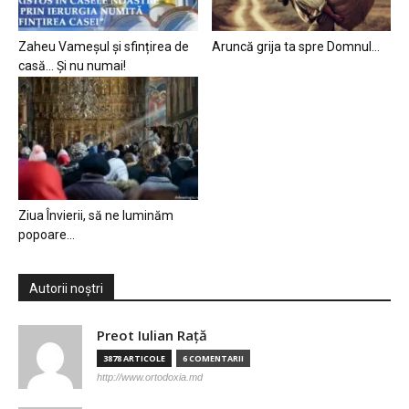
Zaheu Vameșul și sfințirea de
Aruncă grija ta spre Domnul…
casă… Și nu numai!
Ziua Învierii, să ne luminăm
popoare…
Autorii noștri
Preot Iulian Raţă
3878 ARTICOLE
6 COMENTARII
http://www.ortodoxia.md