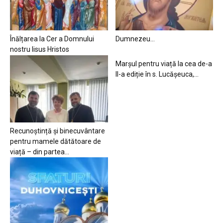
Înălțarea la Cer a Domnului
Dumnezeu…
nostru Iisus Hristos
Marșul pentru viață la cea de-a
II-a ediție în s. Lucășeuca,...
Recunoștință și binecuvântare
pentru mamele dătătoare de
viață – din partea...