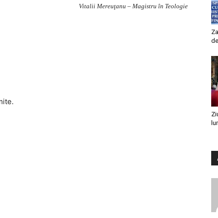
Vitalii Mereuţanu – Magistru în Teologie
Za
de
mite.
Zi
lu