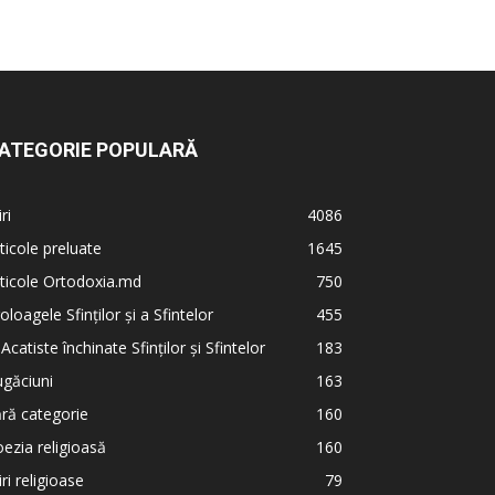
ATEGORIE POPULARĂ
iri
4086
ticole preluate
1645
ticole Ortodoxia.md
750
oloagele Sfinților și a Sfintelor
455
 Acatiste închinate Sfinților și Sfintelor
183
găciuni
163
ră categorie
160
ezia religioasă
160
iri religioase
79