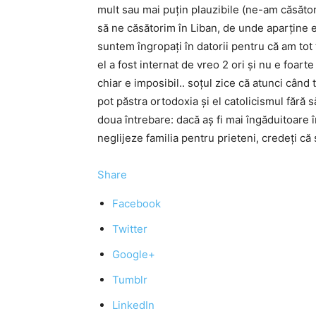
mult sau mai puțin plauzibile (ne-am căsător
să ne căsătorim în Liban, de unde aparține 
suntem îngropați în datorii pentru că am tot 
el a fost internat de vreo 2 ori și nu e foar
chiar e imposibil.. soțul zice că atunci când t
pot păstra ortodoxia și el catolicismul fără 
doua întrebare: dacă aș fi mai îngăduitoare î
neglijeze familia pentru prieteni, credeți c
Share
Facebook
Twitter
Google+
Tumblr
LinkedIn