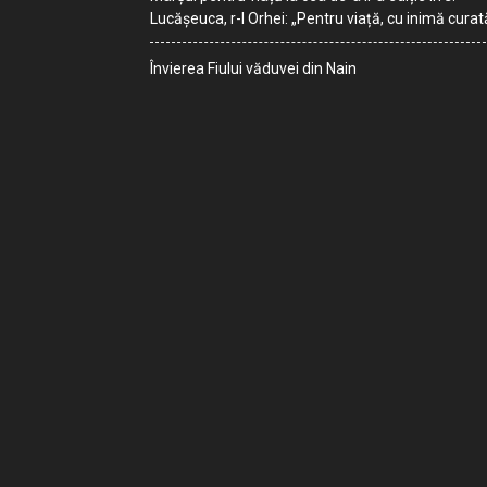
Lucășeuca, r-l Orhei: „Pentru viață, cu inimă curat
Învierea Fiului văduvei din Nain