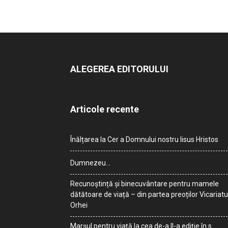
ALEGEREA EDITORULUI
Articole recente
Înălțarea la Cer a Domnului nostru Iisus Hristos
Dumnezeu…
Recunoștință și binecuvântare pentru mamele
dătătoare de viață – din partea preoților Vicariatu
Orhei
Marșul pentru viață la cea de-a II-a ediție în s.