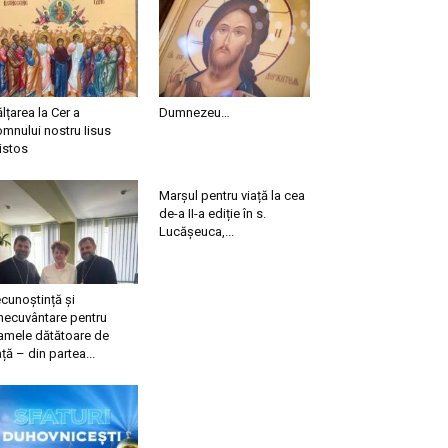
ălțarea la Cer a
Dumnezeu…
mnului nostru Iisus
istos
Marșul pentru viață la cea
de-a II-a ediție în s.
Lucășeuca,...
cunoștință și
necuvântare pentru
mele dătătoare de
ață – din partea...