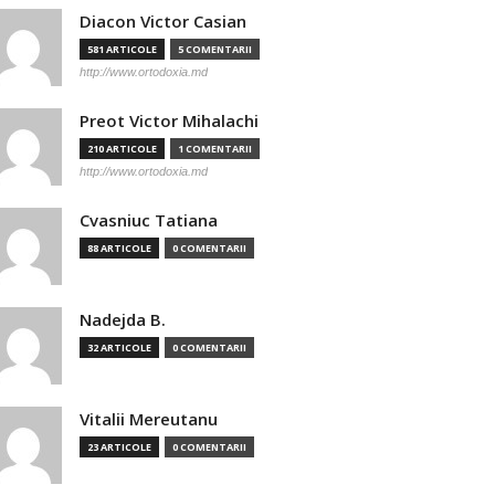
Diacon Victor Casian
581 ARTICOLE
5 COMENTARII
http://www.ortodoxia.md
Preot Victor Mihalachi
210 ARTICOLE
1 COMENTARII
http://www.ortodoxia.md
Cvasniuc Tatiana
88 ARTICOLE
0 COMENTARII
Nadejda B.
32 ARTICOLE
0 COMENTARII
Vitalii Mereutanu
23 ARTICOLE
0 COMENTARII