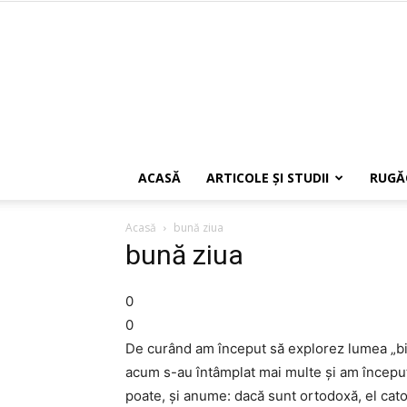
ACASĂ
ARTICOLE ŞI STUDII
RUGĂ
Acasă
bună ziua
bună ziua
0
0
De curând am început să explorez lumea „bi
acum s-au întâmplat mai multe și am început
poate, și anume: dacă sunt ortodoxă, el cato