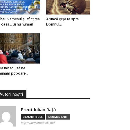
heu Vameșul și sfințirea
Aruncă grija ta spre
 casă… Și nu numai!
Domnul…
ua Învierii, să ne
minăm popoare…
Autorii noștri
Preot Iulian Raţă
3878 ARTICOLE
6 COMENTARII
http://www.ortodoxia.md