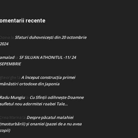
omentarii recente
Sfaturi duhovnicești din 20 octombrie
Doina
la
2024
amalad
SF SILUAN ATHONITUL -11/ 24
la
SEPEMBRIE
A început construcţia primei
gheorghe
la
mănăstiri ortodoxe din Japonia
Radu Mungiu
Cu Sfinții odihnește Doamne
la
sufletul nou adormitei roabei Tale…
Despre păcatul malahiei
Crina Marina
la
(masturbării) şi onaniei (pazei de a nu avea
copii)