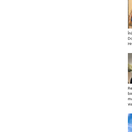
În
Do
Hr
Re
bi
ma
vi