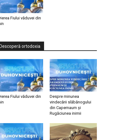
vierea Fiului văduvei din
in
Descoperă ortodoxia
vierea Fiului văduvei din
Despre minunea
in
vindecării slăbănogului
din Capernaum și
Rugăciunea inimii