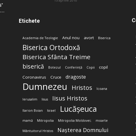
15 aprilie 2010
ă”
C
Etichete
Anul nou
avort
Academia de Teologie
Biserica
Biserica Ortodoxă
Biserica Sfânta Treime
biserică
copil
Botezul
Conferință
Copii
dragoste
Coronavirus
Cruce
Dumnezeu
Hristos
Icoana
Iisus Hristos
Ierusalim
Iisus
Lucășeuca
Ilarion Boian
Israel
mamă
Mitropolia
Mitropolia Moldovei;
moarte
Nașterea Domnului
Mântuitorul Hristos