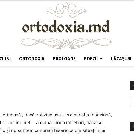
CIUNI
ORTODOXIA
PROLOAGE
POEZII
LĂCAŞURI
Ortodoxia.md
sericoasă”, dacă pot zice așa… eram o atee convinsă,
 să am îndoieli… am doar două întrebări, dacă se
lic și nu suntem cununați bisericos din situații mai