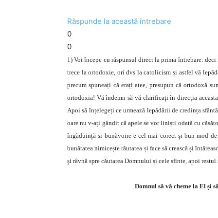
Răspunde la această întrebare
0
0
1) Voi începe cu răspunsul direct la prima întrebare: deci 
trece la ortodoxie, ori dvs la catolicism și astfel vă lepă
precum spuneați că erați atee, presupun că ortodoxă sunt
ortodoxia! Vă îndemn să vă clarificați în direcția aceasta 
Apoi să înțelegeți ce urmează lepădării de credința sfântă
oare nu v-ați gândit că apele se vor liniști odată cu căsăto
îngăduință și bunăvoire e cel mai corect și bun mod de 
bunătatea nimicește răutatea și face să crească și întăreasc
și râvnă spre căutarea Domnului și cele sfinte, apoi restul
Domnul să vă cheme la El și să