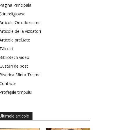
Pagina Principala
Știri religioase
Articole Ortodoxia.md
Articole de la vizitatori
Articole preluate
Tâlcuiri
Bibliotecă video
Gustări de post
Biserica Sfinta Treime
Contacte
Profețiile timpului
Ultimele articole