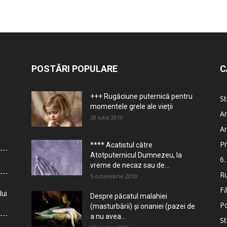
POSTĂRI POPULARE
C
+++ Rugăciune puternică pentru
St
momentele grele ale vieţii
Ar
28 iulie 2010
Ar
Pr
**** Acatistul către
Atotputernicul Dumnezeu, la
6.
vreme de necaz sau de...
Ru
5 octombrie 2010
Fă
lui
Despre păcatul malahiei
Po
(masturbării) şi onaniei (pazei de
a nu avea...
St