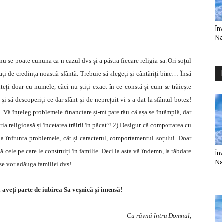
În
Na
nu se poate cununa ca-n cazul dvs și a păstra fiecare religia sa. Ori soțul
dați de credința noastră sfântă. Trebuie să alegeți și cântăriți bine… Însă
eți doar cu numele, căci nu știți exact în ce constă și cum se trăiește
și să descoperiți ce dar sfânt și de neprețuit vi s-a dat la sfântul botez!
. Vă înțeleg problemele financiare și-mi pare rău că așa se întâmplă, dar
ria religioasă și încetarea trăirii în păcat?! 2) Desigur că comportarea cu
a înfrunta problemele, cât și caracterul, comportamentul soțului. Doar
ă cele pe care le construiți în familie. Deci la asta vă îndemn, la răbdare
În
Na
 se vor adăuga familiei dvs!
 aveți parte de iubirea Sa veșnică și imensă!
Cu râvnă întru Domnul,