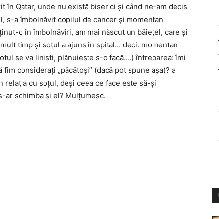
it în Qatar, unde nu există biserici și când ne-am decis
el, s-a îmbolnăvit copilul de cancer și momentan
ținut-o în îmbolnăviri, am mai născut un băiețel, care și
te mult timp și soțul a ajuns în spital… deci: momentan
otul se va liniști, plănuiește s-o facă….) întrebarea: îmi
să fim considerați „păcătoși” (dacă pot spune așa)? a
n relația cu soțul, deși ceea ce face este să-și
ă s-ar schimba și el? Mulțumesc.