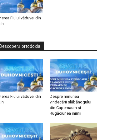
vierea Fiului văduvei din
in
Descoperă ortodoxia
vierea Fiului văduvei din
Despre minunea
in
vindecării slăbănogului
din Capernaum și
Rugăciunea inimii