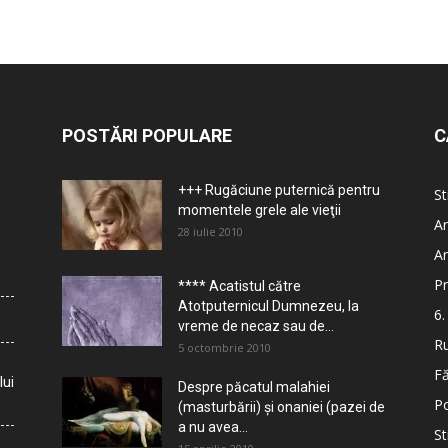
POSTĂRI POPULARE
C
+++ Rugăciune puternică pentru
St
momentele grele ale vieţii
Ar
28 iulie 2010
Ar
Pr
**** Acatistul către
Atotputernicul Dumnezeu, la
6.
vreme de necaz sau de...
Ru
5 octombrie 2010
Fă
lui
Despre păcatul malahiei
Po
(masturbării) şi onaniei (pazei de
a nu avea...
St