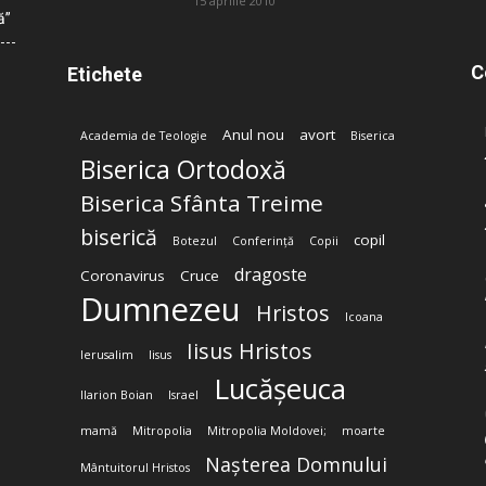
15 aprilie 2010
ă”
C
Etichete
Anul nou
avort
Academia de Teologie
Biserica
Biserica Ortodoxă
Biserica Sfânta Treime
biserică
copil
Botezul
Conferință
Copii
dragoste
Coronavirus
Cruce
Dumnezeu
Hristos
Icoana
Iisus Hristos
Ierusalim
Iisus
Lucășeuca
Ilarion Boian
Israel
mamă
Mitropolia
Mitropolia Moldovei;
moarte
Nașterea Domnului
Mântuitorul Hristos