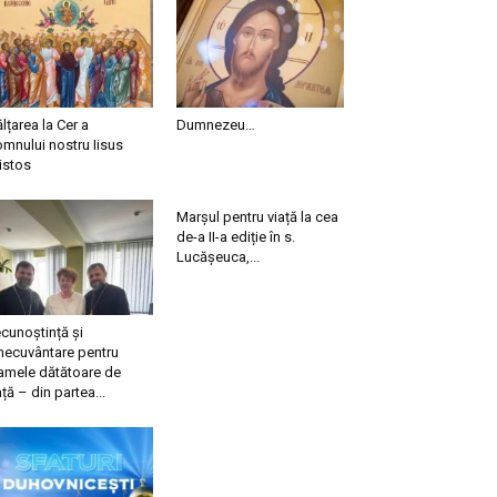
ălțarea la Cer a
Dumnezeu…
mnului nostru Iisus
istos
Marșul pentru viață la cea
de-a II-a ediție în s.
Lucășeuca,...
cunoștință și
necuvântare pentru
mele dătătoare de
ață – din partea...