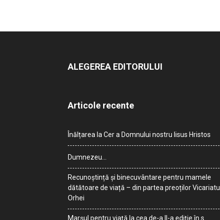
ALEGEREA EDITORULUI
Articole recente
Înălțarea la Cer a Domnului nostru Iisus Hristos
Dumnezeu…
Recunoștință și binecuvântare pentru mamele
dătătoare de viață – din partea preoților Vicariatu
Orhei
Marșul pentru viață la cea de-a II-a ediție în s.