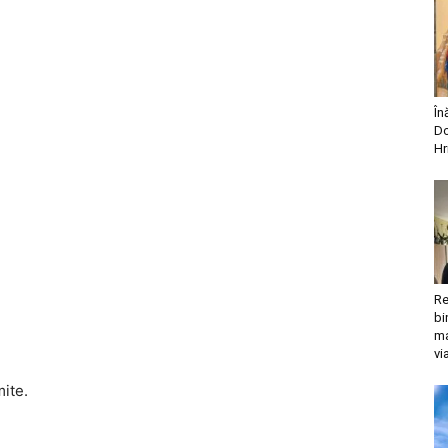
În
Do
Hr
Re
bi
ma
vi
mite.