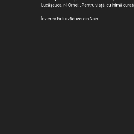
Lucășeuca, r-l Orhei: „Pentru viață, cu inimă curat
Învierea Fiului văduvei din Nain