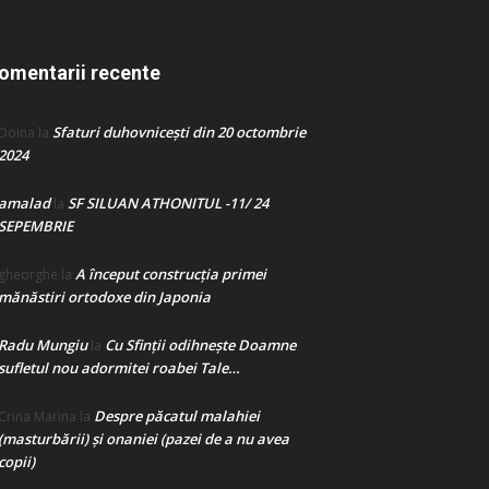
omentarii recente
Sfaturi duhovnicești din 20 octombrie
Doina
la
2024
amalad
SF SILUAN ATHONITUL -11/ 24
la
SEPEMBRIE
A început construcţia primei
gheorghe
la
mănăstiri ortodoxe din Japonia
Radu Mungiu
Cu Sfinții odihnește Doamne
la
sufletul nou adormitei roabei Tale…
Despre păcatul malahiei
Crina Marina
la
(masturbării) şi onaniei (pazei de a nu avea
copii)