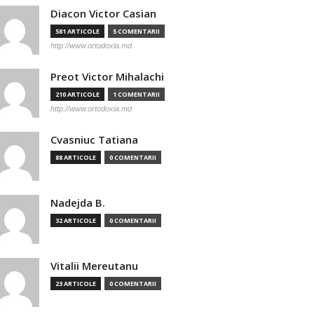
Diacon Victor Casian
581 ARTICOLE
5 COMENTARII
http://www.ortodoxia.md
Preot Victor Mihalachi
210 ARTICOLE
1 COMENTARII
http://www.ortodoxia.md
Cvasniuc Tatiana
88 ARTICOLE
0 COMENTARII
Nadejda B.
32 ARTICOLE
0 COMENTARII
Vitalii Mereutanu
23 ARTICOLE
0 COMENTARII