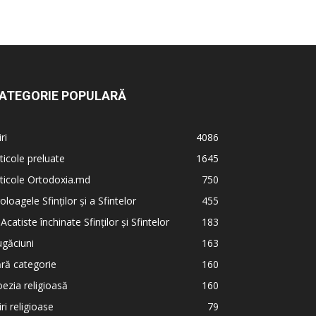
ATEGORIE POPULARĂ
iri
4086
ticole preluate
1645
ticole Ortodoxia.md
750
oloagele Sfinților și a Sfintelor
455
 Acatiste închinate Sfinților și Sfintelor
183
găciuni
163
ră categorie
160
ezia religioasă
160
iri religioase
79