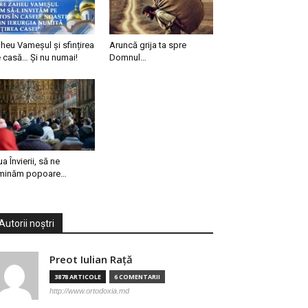
heu Vameșul și sfințirea
Aruncă grija ta spre
 casă… Și nu numai!
Domnul…
ua Învierii, să ne
minăm popoare…
Autorii noștri
Preot Iulian Raţă
3878 ARTICOLE
6 COMENTARII
http://www.ortodoxia.md