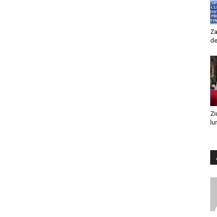
Za
de
Zi
lu