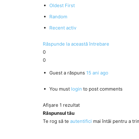
Oldest First
Random
Recent activ
Răspunde la această întrebare
0
0
Guest
a răspuns
15 ani ago
You must
login
to post comments
Afișare 1 rezultat
Răspunsul tău
Te rog să te
autentifici
mai întâi pentru a tri