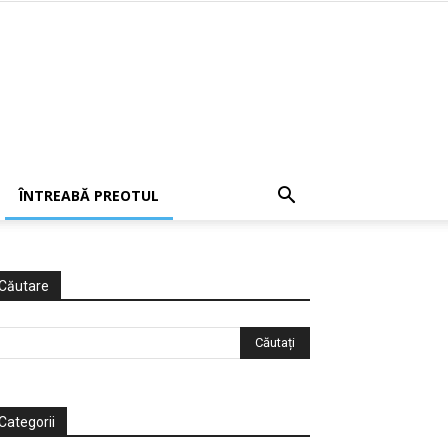
ÎNTREABĂ PREOTUL
Căutare
Categorii