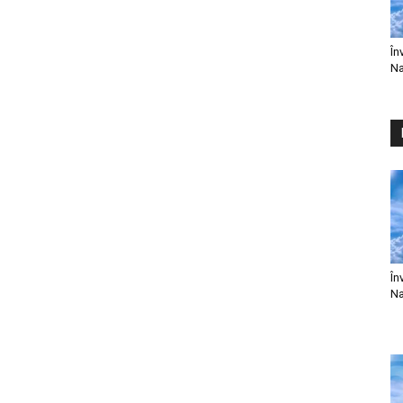
În
Na
În
Na