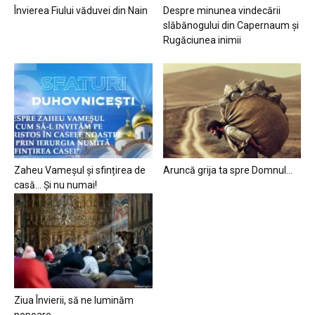
Învierea Fiului văduvei din Nain
Despre minunea vindecării
slăbănogului din Capernaum și
Rugăciunea inimii
Zaheu Vameșul și sfințirea de
Aruncă grija ta spre Domnul…
casă… Și nu numai!
Ziua Învierii, să ne luminăm