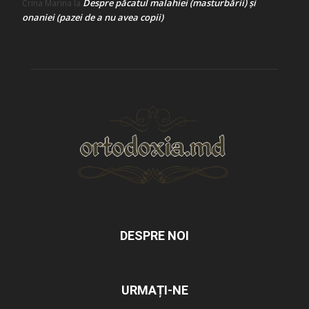
Despre păcatul malahiei (masturbării) şi
Crina Marina
la
onaniei (pazei de a nu avea copii)
DESPRE NOI
URMAȚI-NE