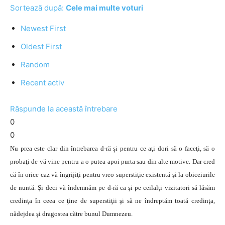
Sortează după:
Cele mai multe voturi
Newest First
Oldest First
Random
Recent activ
Răspunde la această întrebare
0
0
Nu prea este clar din întrebarea d-ră și pentru ce aţi dori să o faceţi, să o
probaţi de vă vine pentru a o putea apoi purta sau din alte motive. Dar cred
că în orice caz vă îngrijiţi pentru vreo superstiţie existentă şi la obiceiurile
de nuntă. Şi deci vă îndemnăm pe d-ră ca şi pe ceilalţi vizitatori să lăsăm
credinţa în ceea ce ţine de superstiţii şi să ne îndreptăm toată credinţa,
nădejdea şi dragostea către bunul Dumnezeu.