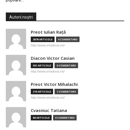
popoare…
Autorii noștri
Preot Iulian Raţă
3878 ARTICOLE
6 COMENTARII
http://www.ortodoxia.md
Diacon Victor Casian
581 ARTICOLE
5 COMENTARII
http://www.ortodoxia.md
Preot Victor Mihalachi
210 ARTICOLE
1 COMENTARII
http://www.ortodoxia.md
Cvasniuc Tatiana
88 ARTICOLE
0 COMENTARII