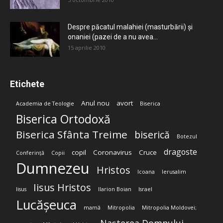
Despre păcatul malahiei (masturbării) şi
onaniei (pazei de a nu avea...
15 aprilie 2010
Etichete
Anul nou
avort
Academia de Teologie
Biserica
Biserica Ortodoxă
Biserica Sfânta Treime
biserică
Botezul
dragoste
copil
Coronavirus
Cruce
Conferință
Copii
Dumnezeu
Hristos
Icoana
Ierusalim
Iisus Hristos
Iisus
Ilarion Boian
Israel
Lucășeuca
mamă
Mitropolia
Mitropolia Moldovei;