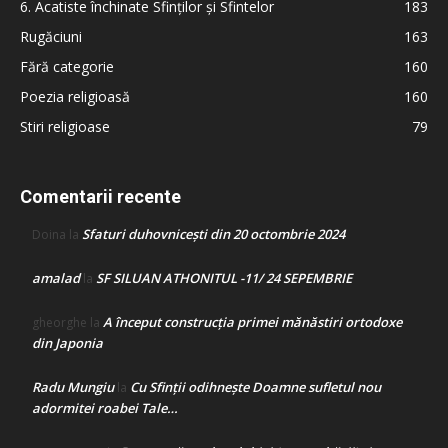
6. Acatiste închinate Sfinților și Sfintelor
183
Rugăciuni
163
Fără categorie
160
Poezia religioasă
160
Stiri religioase
79
Comentarii recente
Sfaturi duhovnicești din 20 octombrie 2024
Doina
la
amalad
SF SILUAN ATHONITUL -11/ 24 SEPEMBRIE
la
A început construcţia primei mănăstiri ortodoxe
gheorghe
la
din Japonia
Radu Mungiu
Cu Sfinții odihnește Doamne sufletul nou
la
adormitei roabei Tale…