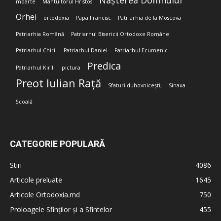
Nașterea Domnului
moarte
Mântuitorul Hristos
Orhei
ortodoxia
Papa Francisc
Patriarhia de la Moscova
Patriarhia Română
Patriarhul Bisericii Ortodoxe Române
Patriarhul Chiril
Patriarhul Daniel
Patriarhul Ecumenic
Predica
Patriarhul Kirill
pictura
Preot Iulian Rață
Sfaturi duhovnicești;
Sinaxa
Școală
CATEGORIE POPULARĂ
Stiri
4086
Articole preluate
1645
Articole Ortodoxia.md
750
Proloagele Sfinților și a Sfintelor
455