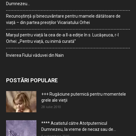
Dumnezeu…
Recunoștință și binecuvântare pentru mamele dătătoare de
viață – din partea preoților Vicariatului Orhei
Marșul pentru viață la cea de-a II-a ediție în s. Lucășeuca, r-l
Orhei: „Pentru viață, cu inimă curată”
Învierea Fiului văduvei din Nain
POSTĂRI POPULARE
+++ Rugăciune puternică pentru momentele
grele ale vieţii
28 iulie 2010
**** Acatistul către Atotputernicul
Dumnezeu, la vreme de necaz sau de...
5 octombrie 2010