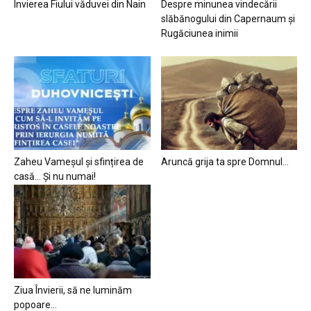
Învierea Fiului văduvei din Nain
Despre minunea vindecării
slăbănogului din Capernaum și
Rugăciunea inimii
Zaheu Vameșul și sfințirea de
Aruncă grija ta spre Domnul…
casă… Și nu numai!
Ziua Învierii, să ne luminăm
popoare…