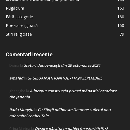
Rugăciuni
163
Fără categorie
160
Poezia religioasă
160
Stiri religioase
79
Comentarii recente
Sfaturi duhovnicești din 20 octombrie 2024
Doina
la
amalad
SF SILUAN ATHONITUL -11/ 24 SEPEMBRIE
la
A început construcţia primei mănăstiri ortodoxe
gheorghe
la
din Japonia
Radu Mungiu
Cu Sfinții odihnește Doamne sufletul nou
la
adormitei roabei Tale…
Despre păcatul malahiei (masturbării) şi
Crina Marina
la