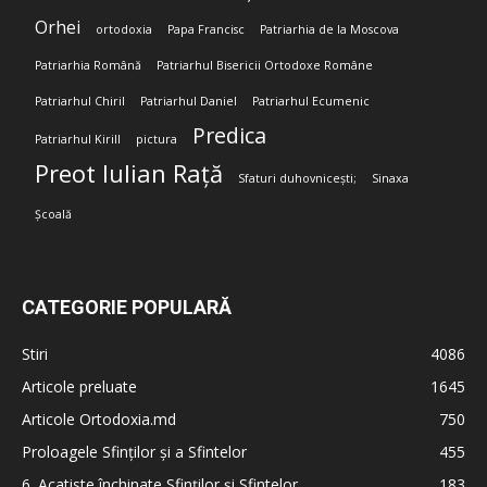
Orhei
ortodoxia
Papa Francisc
Patriarhia de la Moscova
Patriarhia Română
Patriarhul Bisericii Ortodoxe Române
Patriarhul Chiril
Patriarhul Daniel
Patriarhul Ecumenic
Predica
Patriarhul Kirill
pictura
Preot Iulian Rață
Sfaturi duhovnicești;
Sinaxa
Școală
CATEGORIE POPULARĂ
Stiri
4086
Articole preluate
1645
Articole Ortodoxia.md
750
Proloagele Sfinților și a Sfintelor
455
6. Acatiste închinate Sfinților și Sfintelor
183