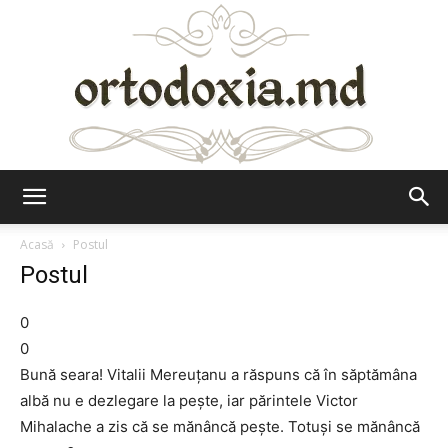
Ortodoxia.md
Acasă
Postul
Postul
0
0
Bună seara! Vitalii Mereuțanu a răspuns că în săptămâna
albă nu e dezlegare la pește, iar părintele Victor
Mihalache a zis că se mănâncă pește. Totuși se mănâncă