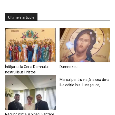
Ultimele articole
Înălțarea la Cer a Domnului
Dumnezeu…
nostru Iisus Hristos
Marșul pentru viață la cea de-a
II-a ediție în s. Lucășeuca,...
Recunoștință și binecuvântare