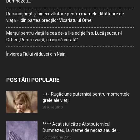
Dumnezeu…
Recunoștință și binecuvântare pentru mamele dătătoare de
viață – din partea preoților Vicariatului Orhei
Marșul pentru viață la cea de-a II-a ediție în s. Lucășeuca, r-l
Orhei: „Pentru viață, cu inimă curată”
Învierea Fiului văduvei din Nain
POSTĂRI POPULARE
+++ Rugăciune puternică pentru momentele
grele ale vieţii
28 iulie 2010
**** Acatistul către Atotputernicul
Dumnezeu, la vreme de necaz sau de...
5 octombrie 2010