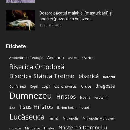
Despre păcatul malahiei (masturbării) şi
onaniei (pazei de a nu avea...
15 aprilie 2010
Etichete
Anul nou
avort
Academia de Teologie
Biserica
Biserica Ortodoxă
Biserica Sfânta Treime
biserică
Botezul
dragoste
copil
Coronavirus
Cruce
Conferință
Copii
Dumnezeu
Hristos
Icoana
Ierusalim
Iisus Hristos
Iisus
Ilarion Boian
Israel
Lucășeuca
mamă
Mitropolia
Mitropolia Moldovei;
Nașterea Domnului
moarte
Mântuitorul Hristos