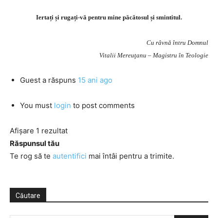
Iertați și rugați-vă pentru mine păcătosul și smintitul.
Cu râvnă întru Domnul
Vitalii Mereuţanu – Magistru în Teologie
Guest
a răspuns
15 ani ago
You must
login
to post comments
Afișare 1 rezultat
Răspunsul tău
Te rog să te
autentifici
mai întâi pentru a trimite.
Căutare