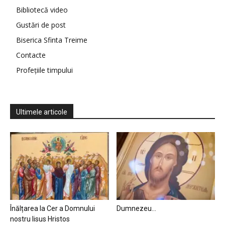
Bibliotecă video
Gustări de post
Biserica Sfinta Treime
Contacte
Profețiile timpului
Ultimele articole
Înălțarea la Cer a Domnului
Dumnezeu…
nostru Iisus Hristos