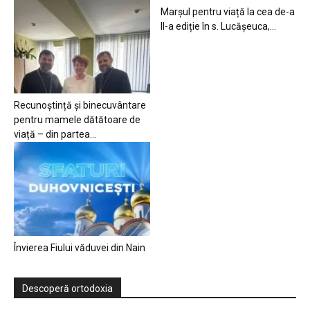
Marșul pentru viață la cea de-a
II-a ediție în s. Lucășeuca,...
Recunoștință și binecuvântare
pentru mamele dătătoare de
viață – din partea...
Învierea Fiului văduvei din Nain
Descoperă ortodoxia