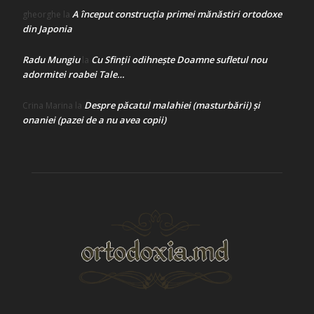
A început construcţia primei mănăstiri ortodoxe
gheorghe
la
din Japonia
Radu Mungiu
Cu Sfinții odihnește Doamne sufletul nou
la
adormitei roabei Tale…
Despre păcatul malahiei (masturbării) şi
Crina Marina
la
onaniei (pazei de a nu avea copii)