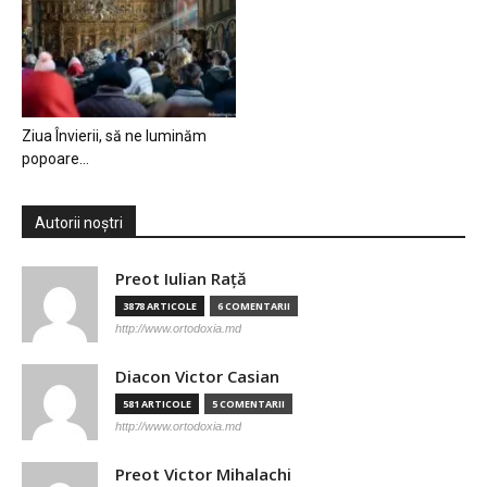
Ziua Învierii, să ne luminăm
popoare…
Autorii noștri
Preot Iulian Raţă
3878 ARTICOLE
6 COMENTARII
http://www.ortodoxia.md
Diacon Victor Casian
581 ARTICOLE
5 COMENTARII
http://www.ortodoxia.md
Preot Victor Mihalachi