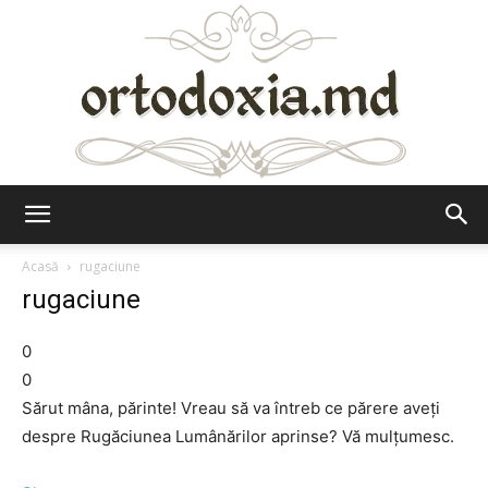
Ortodoxia.md
Acasă
rugaciune
rugaciune
0
0
Sărut mâna, părinte! Vreau să va întreb ce părere aveţi
despre Rugăciunea Lumânărilor aprinse? Vă mulţumesc.