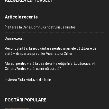
ALEGEREA EDITORULUI
Articole recente
Înălțarea la Cer a Domnului nostru Iisus Hristos
Dumnezeu…
Recunoștință și binecuvântare pentru mamele dătătoare de
viață – din partea preoților Vicariatului Orhei
Marșul pentru viață la cea de-a II-a ediție în s. Lucășeuca, r-l
Orhei: „Pentru viață, cu inimă curată”
Învierea Fiului văduvei din Nain
POSTĂRI POPULARE