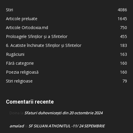
Stiri
4086
Articole preluate
1645
Articole Ortodoxia.md
750
Proloagele Sfinților și a Sfintelor
455
6. Acatiste închinate Sfinților și Sfintelor
183
Rugăciuni
163
Fără categorie
160
Poezia religioasă
160
Stiri religioase
79
Comentarii recente
Sfaturi duhovnicești din 20 octombrie 2024
Doina
la
amalad
SF SILUAN ATHONITUL -11/ 24 SEPEMBRIE
la