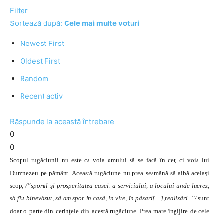
Filter
Sortează după:
Cele mai multe voturi
Newest First
Oldest First
Random
Recent activ
Răspunde la această întrebare
0
0
Scopul rugăciunii nu este ca voia omului să se facă în cer, ci voia lui
Dumnezeu pe pământ. Această rugăciune nu prea seamănă să aibă acelaşi
scop,
/”sporul şi prosperitatea casei, a serviciului, a locului unde lucrez,
să fiu binevăzut, să am spor în casă, în vite, în păsari[…],realizări .”/
sunt
doar o parte din cerinţele din acestă rugăciune.
Prea mare îngijire de cele