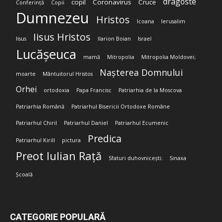
dragoste
copil
Coronavirus
Cruce
Conferință
Copii
Dumnezeu
Hristos
Icoana
Ierusalim
Iisus Hristos
Iisus
Ilarion Boian
Israel
Lucășeuca
mamă
Mitropolia
Mitropolia Moldovei;
Nașterea Domnului
moarte
Mântuitorul Hristos
Orhei
ortodoxia
Papa Francisc
Patriarhia de la Moscova
Patriarhia Română
Patriarhul Bisericii Ortodoxe Române
Patriarhul Chiril
Patriarhul Daniel
Patriarhul Ecumenic
Predica
Patriarhul Kirill
pictura
Preot Iulian Rață
Sfaturi duhovnicești;
Sinaxa
Școală
CATEGORIE POPULARĂ