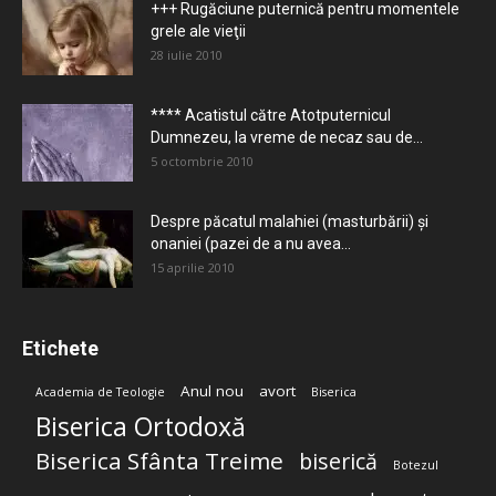
+++ Rugăciune puternică pentru momentele
grele ale vieţii
28 iulie 2010
**** Acatistul către Atotputernicul
Dumnezeu, la vreme de necaz sau de...
5 octombrie 2010
Despre păcatul malahiei (masturbării) şi
onaniei (pazei de a nu avea...
15 aprilie 2010
Etichete
Anul nou
avort
Academia de Teologie
Biserica
Biserica Ortodoxă
Biserica Sfânta Treime
biserică
Botezul