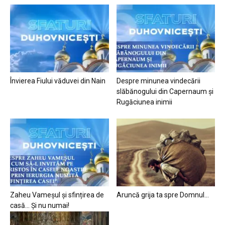
Învierea Fiului văduvei din Nain
Despre minunea vindecării
slăbănogului din Capernaum și
Rugăciunea inimii
Zaheu Vameșul și sfințirea de
Aruncă grija ta spre Domnul…
casă… Și nu numai!