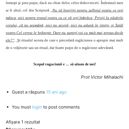
lumeşti şi prea puţin, dacă nu chiar deloc celor duhovniceti
.
Îndemnul meu
ar fi altul, cel din Scriptură
„Nu vă îngrijiţi pentru sufletul vostru ce veţi
mânca, nici pentru trupul vostru cu ce vă veţi îmbrăca; Priviţi la păsările
cerului, că nu seamănă, nici nu seceră, nici nu adună în jitniţe, şi Tatăl
vostru Cel ceresc le hrăneşte. Oare nu sunteţi voi cu mult mai presus decât
ele?”
.
Şi ritualul acesta de care e precedată rugăciunea o apropie mai mult
de o vrăjitorie sau un ritual, dar foarte puţin de o rugăciune adevărată.
Scopul rugaciunii e … să uitam de noi!
Prot Victor Mihalachi
Guest
a răspuns
15 ani ago
You must
login
to post comments
Afișare 1 rezultat