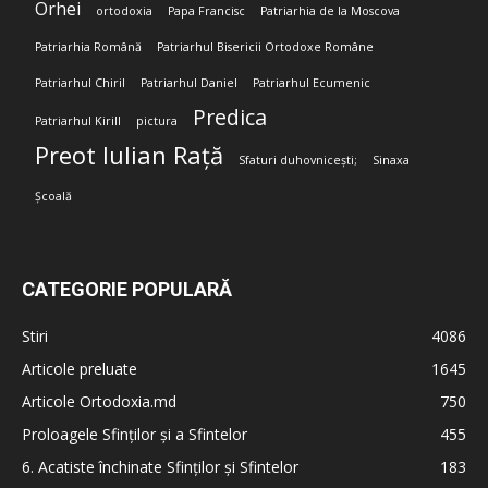
Orhei
ortodoxia
Papa Francisc
Patriarhia de la Moscova
Patriarhia Română
Patriarhul Bisericii Ortodoxe Române
Patriarhul Chiril
Patriarhul Daniel
Patriarhul Ecumenic
Predica
Patriarhul Kirill
pictura
Preot Iulian Rață
Sfaturi duhovnicești;
Sinaxa
Școală
CATEGORIE POPULARĂ
Stiri
4086
Articole preluate
1645
Articole Ortodoxia.md
750
Proloagele Sfinților și a Sfintelor
455
6. Acatiste închinate Sfinților și Sfintelor
183