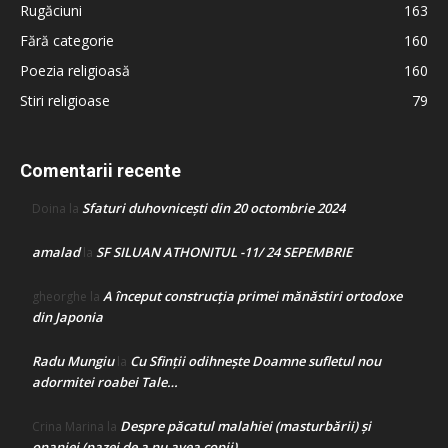
Rugăciuni
163
Fără categorie
160
Poezia religioasă
160
Stiri religioase
79
Comentarii recente
Sfaturi duhovnicești din 20 octombrie 2024
Doina
la
amalad
SF SILUAN ATHONITUL -11/ 24 SEPEMBRIE
la
A început construcţia primei mănăstiri ortodoxe
gheorghe
la
din Japonia
Radu Mungiu
Cu Sfinții odihnește Doamne sufletul nou
la
adormitei roabei Tale…
Despre păcatul malahiei (masturbării) şi
Crina Marina
la
onaniei (pazei de a nu avea copii)