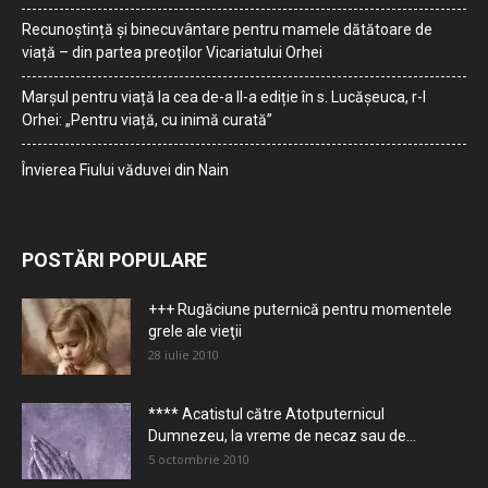
Recunoștință și binecuvântare pentru mamele dătătoare de
viață – din partea preoților Vicariatului Orhei
Marșul pentru viață la cea de-a II-a ediție în s. Lucășeuca, r-l
Orhei: „Pentru viață, cu inimă curată”
Învierea Fiului văduvei din Nain
POSTĂRI POPULARE
+++ Rugăciune puternică pentru momentele
grele ale vieţii
28 iulie 2010
**** Acatistul către Atotputernicul
Dumnezeu, la vreme de necaz sau de...
5 octombrie 2010