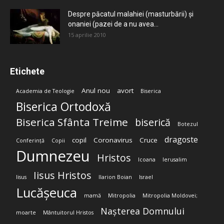
Despre păcatul malahiei (masturbării) şi
onaniei (pazei de a nu avea...
15 aprilie 2010
Etichete
Anul nou
avort
Academia de Teologie
Biserica
Biserica Ortodoxă
Biserica Sfânta Treime
biserică
Botezul
dragoste
copil
Coronavirus
Cruce
Conferință
Copii
Dumnezeu
Hristos
Icoana
Ierusalim
Iisus Hristos
Iisus
Ilarion Boian
Israel
Lucășeuca
mamă
Mitropolia
Mitropolia Moldovei;
Nașterea Domnului
moarte
Mântuitorul Hristos