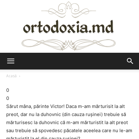
Ortodoxia.md
Acasă
0
0
Sărut mâna, părinte Victor! Daca m-am mărturisit la alt
preot, dar nu la duhovnic (din cauza rușinei) trebuie să
mărturisesc la duhovnic că m-am mărturistit la alt preot
sau trebuie să spovedesc păcatele aceelea care nu le-am
mărturistit la el din cauza rușinei?