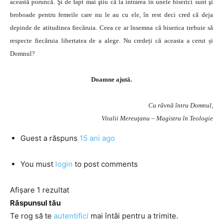
această poruncă. Şi de fapt mai ştiu că la intrarea în unele biserici sunt şi
broboade pentru femeile care nu le au cu ele, în rest deci cred că deja
depinde de atitudinea fiecăruia. Ceea ce ar însemna că biserica trebuie să
respecte fiecăruia libertatea de a alege. Nu credeți că aceasta a cerut și
Domnul?
Doamne ajută.
Cu râvnă întru Domnul,
Vitalii Mereuţanu – Magistru în Teologie
Guest
a răspuns
15 ani ago
You must
login
to post comments
Afișare 1 rezultat
Răspunsul tău
Te rog să te
autentifici
mai întâi pentru a trimite.