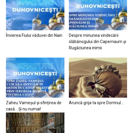
Învierea Fiului văduvei din Nain
Despre minunea vindecării
slăbănogului din Capernaum și
Rugăciunea inimii
Zaheu Vameșul și sfințirea de
Aruncă grija ta spre Domnul…
casă… Și nu numai!