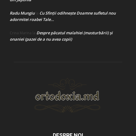
Radu Mungiu
Cu Sfinții odihnește Doamne sufletul nou
la
adormitei roabei Tale…
Despre păcatul malahiei (masturbării) şi
Crina Marina
la
onaniei (pazei de a nu avea copii)
DESPRE NOI