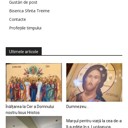
Gustări de post
Biserica Sfinta Treime
Contacte
Profețiile timpului
Ultimele articole
Înălțarea la Cer a Domnului
Dumnezeu…
nostru Iisus Hristos
Marșul pentru viață la cea de-a
II-a ediție în s. Lucășeuca,...