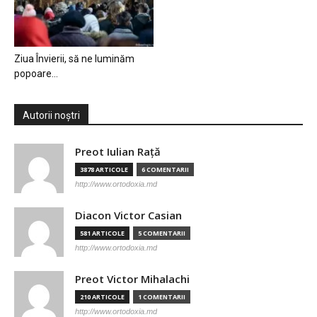
Ziua Învierii, să ne luminăm
popoare…
Autorii noștri
Preot Iulian Raţă
3878 ARTICOLE
6 COMENTARII
http://www.ortodoxia.md
Diacon Victor Casian
581 ARTICOLE
5 COMENTARII
http://www.ortodoxia.md
Preot Victor Mihalachi
210 ARTICOLE
1 COMENTARII
http://www.ortodoxia.md