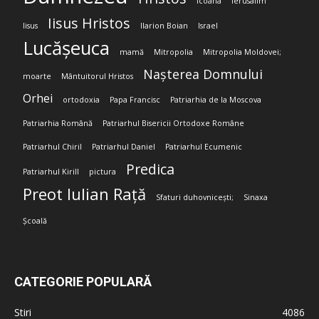
Icoana
Ierusalim
Iisus Hristos
Iisus
Ilarion Boian
Israel
Lucășeuca
mamă
Mitropolia
Mitropolia Moldovei;
Nașterea Domnului
moarte
Mântuitorul Hristos
Orhei
ortodoxia
Papa Francisc
Patriarhia de la Moscova
Patriarhia Română
Patriarhul Bisericii Ortodoxe Române
Patriarhul Chiril
Patriarhul Daniel
Patriarhul Ecumenic
Predica
Patriarhul Kirill
pictura
Preot Iulian Rață
Sfaturi duhovnicești;
Sinaxa
Școală
CATEGORIE POPULARĂ
Stiri
4086