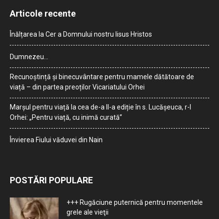
Articole recente
Înălțarea la Cer a Domnului nostru Iisus Hristos
Dumnezeu…
Recunoștință și binecuvântare pentru mamele dătătoare de
viață – din partea preoților Vicariatului Orhei
Marșul pentru viață la cea de-a II-a ediție în s. Lucășeuca, r-l
Orhei: „Pentru viață, cu inimă curată”
Învierea Fiului văduvei din Nain
POSTĂRI POPULARE
+++ Rugăciune puternică pentru momentele
grele ale vieţii