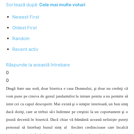
Sortează după:
Cele mai multe voturi
Newest First
Oldest First
Random
Recent activ
Răspunde la această întrebare
0
0
Dragă frate sau soră, doar biserica e casa Domnului, şi doar nu credeţi că
vom pune pe cineva de genul jandarmilor la intrare pentru a nu permite să
intre cei cu capul descoperit. Mai există şi o simţire interioară, un bun simţ
dacă doriţi, care ar trebui să-i îndemne pe creştini la un coportament şi o
ţinută decentă în biserică. Dacă chiar vă frământă această neliniște puteți
personal să întrebați bunul simț al fiecărei credincioase care încalcă