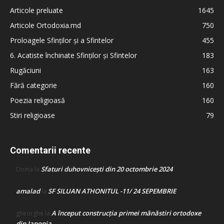
Articole preluate
1645
Articole Ortodoxia.md
750
Proloagele Sfinților și a Sfintelor
455
6. Acatiste închinate Sfinților și Sfintelor
183
Rugăciuni
163
Fără categorie
160
Poezia religioasă
160
Stiri religioase
79
Comentarii recente
Sfaturi duhovnicești din 20 octombrie 2024
Doina
la
amalad
SF SILUAN ATHONITUL -11/ 24 SEPEMBRIE
la
A început construcţia primei mănăstiri ortodoxe
gheorghe
la
din Japonia