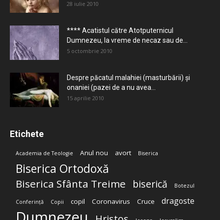
28 iulie 2010
**** Acatistul către Atotputernicul
Dumnezeu, la vreme de necaz sau de...
5 octombrie 2010
Despre păcatul malahiei (masturbării) şi
onaniei (pazei de a nu avea...
15 aprilie 2010
Etichete
Anul nou
avort
Academia de Teologie
Biserica
Biserica Ortodoxă
Biserica Sfânta Treime
biserică
Botezul
dragoste
copil
Coronavirus
Cruce
Conferință
Copii
Dumnezeu
Hristos