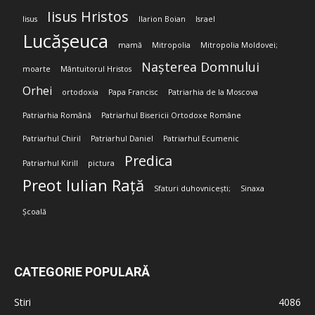
Iisus Hristos
Iisus
Ilarion Boian
Israel
Lucășeuca
mamă
Mitropolia
Mitropolia Moldovei;
Nașterea Domnului
moarte
Mântuitorul Hristos
Orhei
ortodoxia
Papa Francisc
Patriarhia de la Moscova
Patriarhia Română
Patriarhul Bisericii Ortodoxe Române
Patriarhul Chiril
Patriarhul Daniel
Patriarhul Ecumenic
Predica
Patriarhul Kirill
pictura
Preot Iulian Rață
Sfaturi duhovnicești;
Sinaxa
Școală
CATEGORIE POPULARĂ
Stiri
4086