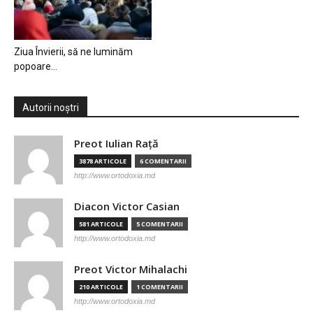
Ziua Învierii, să ne luminăm
popoare…
Autorii noștri
Preot Iulian Raţă
3878 ARTICOLE
6 COMENTARII
http://www.ortodoxia.md
Diacon Victor Casian
581 ARTICOLE
5 COMENTARII
http://www.ortodoxia.md
Preot Victor Mihalachi
210 ARTICOLE
1 COMENTARII
http://www.ortodoxia.md