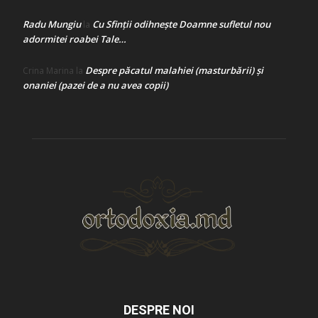
Radu Mungiu
Cu Sfinții odihnește Doamne sufletul nou
la
adormitei roabei Tale…
Despre păcatul malahiei (masturbării) şi
Crina Marina
la
onaniei (pazei de a nu avea copii)
DESPRE NOI