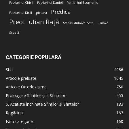
Patriarhul Chiril
Patriarhul Daniel
Patriarhul Ecumenic
Predica
Patriarhul Kirill
pictura
Preot Iulian Rață
Sfaturi duhovnicești;
Sinaxa
Școală
CATEGORIE POPULARĂ
Stiri
4086
Articole preluate
1645
Articole Ortodoxia.md
750
Proloagele Sfinților și a Sfintelor
455
6. Acatiste închinate Sfinților și Sfintelor
183
Rugăciuni
163
Fără categorie
160