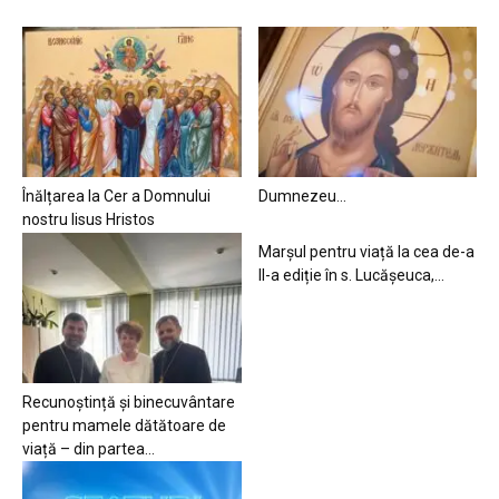
Înălțarea la Cer a Domnului
Dumnezeu…
nostru Iisus Hristos
Marșul pentru viață la cea de-a
II-a ediție în s. Lucășeuca,...
Recunoștință și binecuvântare
pentru mamele dătătoare de
viață – din partea...