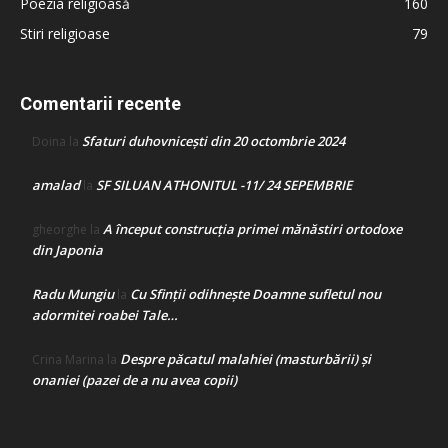
Poezia religioasă
160
Stiri religioase
79
Comentarii recente
Sfaturi duhovnicești din 20 octombrie 2024
Doina
la
amalad
SF SILUAN ATHONITUL -11/ 24 SEPEMBRIE
la
A început construcţia primei mănăstiri ortodoxe
gheorghe
la
din Japonia
Radu Mungiu
Cu Sfinții odihnește Doamne sufletul nou
la
adormitei roabei Tale…
Despre păcatul malahiei (masturbării) şi
Crina Marina
la
onaniei (pazei de a nu avea copii)