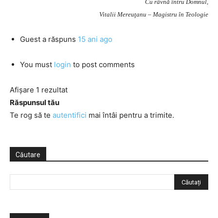
Cu râvnă întru Domnul,
Vitalii Mereuţanu – Magistru în Teologie
Guest
a răspuns
15 ani ago
You must
login
to post comments
Afișare 1 rezultat
Răspunsul tău
Te rog să te
autentifici
mai întâi pentru a trimite.
Căutare