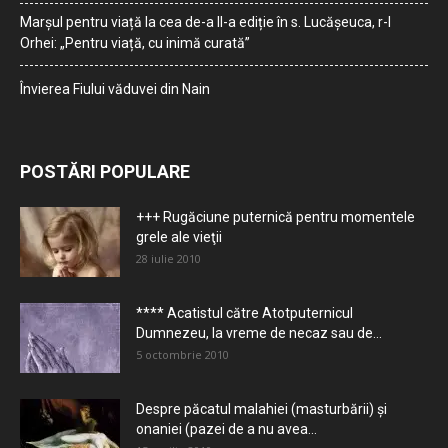
Marșul pentru viață la cea de-a II-a ediție în s. Lucășeuca, r-l
Orhei: „Pentru viață, cu inimă curată”
Învierea Fiului văduvei din Nain
POSTĂRI POPULARE
+++ Rugăciune puternică pentru momentele
grele ale vieţii
28 iulie 2010
**** Acatistul către Atotputernicul
Dumnezeu, la vreme de necaz sau de...
5 octombrie 2010
Despre păcatul malahiei (masturbării) şi
onaniei (pazei de a nu avea...