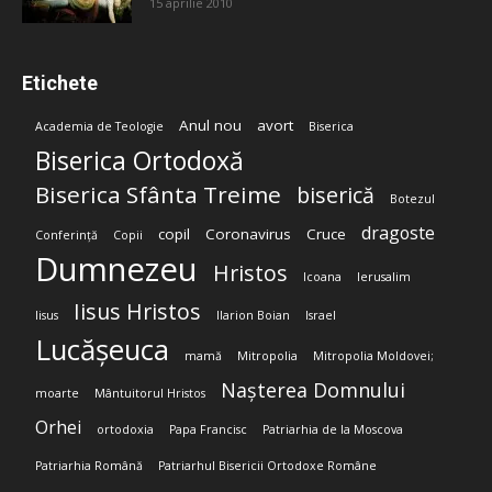
15 aprilie 2010
Etichete
Anul nou
avort
Academia de Teologie
Biserica
Biserica Ortodoxă
Biserica Sfânta Treime
biserică
Botezul
dragoste
copil
Coronavirus
Cruce
Conferință
Copii
Dumnezeu
Hristos
Icoana
Ierusalim
Iisus Hristos
Iisus
Ilarion Boian
Israel
Lucășeuca
mamă
Mitropolia
Mitropolia Moldovei;
Nașterea Domnului
moarte
Mântuitorul Hristos
Orhei
ortodoxia
Papa Francisc
Patriarhia de la Moscova
Patriarhia Română
Patriarhul Bisericii Ortodoxe Române