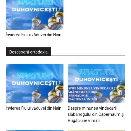
Învierea Fiului văduvei din Nain
Descoperă ortodoxia
Învierea Fiului văduvei din Nain
Despre minunea vindecării
slăbănogului din Capernaum și
Rugăciunea inimii