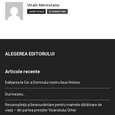
Vitalii Mereutanu
23 ARTICOLE
0 COMENTARII
ALEGEREA EDITORULUI
Articole recente
Înălțarea la Cer a Domnului nostru Iisus Hristos
Dumnezeu…
Recunoștință și binecuvântare pentru mamele dătătoare de
viață – din partea preoților Vicariatului Orhei