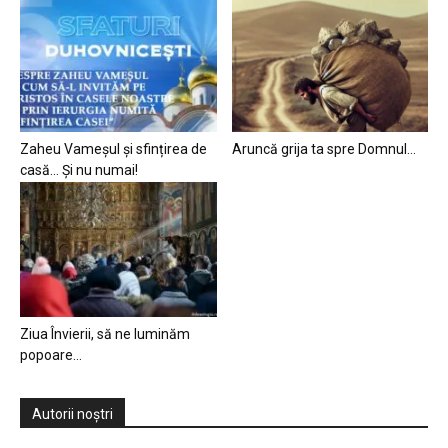
Zaheu Vameșul și sfințirea de
Aruncă grija ta spre Domnul…
casă… Și nu numai!
Ziua Învierii, să ne luminăm
popoare…
Autorii noștri