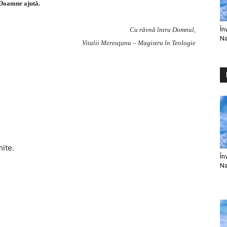
Doamne ajută.
În
Cu râvnă întru Domnul,
Na
Vitalii Mereuţanu – Magistru în Teologie
mite.
În
Na