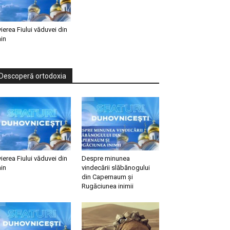
vierea Fiului văduvei din
in
Descoperă ortodoxia
vierea Fiului văduvei din
Despre minunea
in
vindecării slăbănogului
din Capernaum și
Rugăciunea inimii