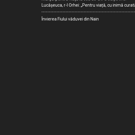
Lucășeuca, r-l Orhei: „Pentru viață, cu inimă curat
Învierea Fiului văduvei din Nain