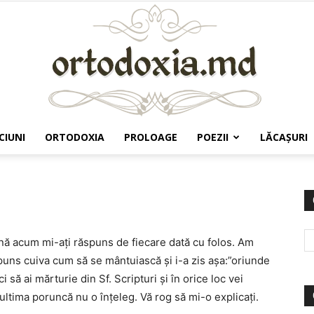
CIUNI
ORTODOXIA
PROLOAGE
POEZII
LĂCAŞURI
Ortodoxia.md
nă acum mi-aţi răspuns de fiecare dată cu folos. Am
puns cuiva cum să se mântuiască şi i-a zis aşa:”oriunde
să ai mărturie din Sf. Scripturi şi în orice loc vei
ultima poruncă nu o înţeleg. Vă rog să mi-o explicaţi.