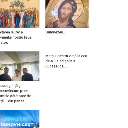
ălțarea la Cer a
Dumnezeu…
mnului nostru Iisus
istos
Marșul pentru viață la cea
de-a II-a ediție în s.
Lucășeuca,...
cunoștință și
necuvântare pentru
mele dătătoare de
ață – din partea...