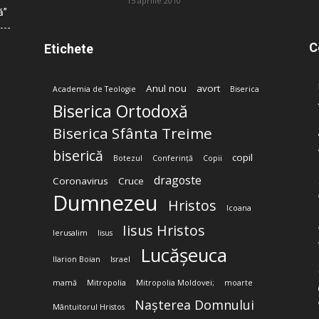
15 aprilie 2010
ă”
C
Etichete
Anul nou
avort
Academia de Teologie
Biserica
Biserica Ortodoxă
Biserica Sfânta Treime
biserică
copil
Botezul
Conferință
Copii
dragoste
Coronavirus
Cruce
Dumnezeu
Hristos
Icoana
Iisus Hristos
Ierusalim
Iisus
Lucășeuca
Ilarion Boian
Israel
mamă
Mitropolia
Mitropolia Moldovei;
moarte
Nașterea Domnului
Mântuitorul Hristos