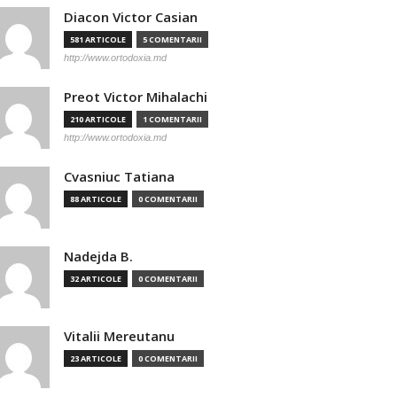
Diacon Victor Casian
581 ARTICOLE
5 COMENTARII
http://www.ortodoxia.md
Preot Victor Mihalachi
210 ARTICOLE
1 COMENTARII
http://www.ortodoxia.md
Cvasniuc Tatiana
88 ARTICOLE
0 COMENTARII
Nadejda B.
32 ARTICOLE
0 COMENTARII
Vitalii Mereutanu
23 ARTICOLE
0 COMENTARII