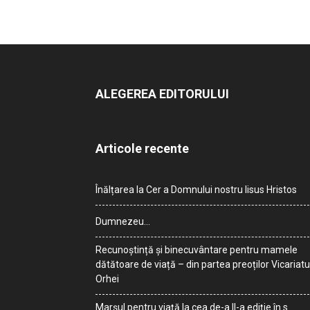
ALEGEREA EDITORULUI
Articole recente
Înălțarea la Cer a Domnului nostru Iisus Hristos
Dumnezeu…
Recunoștință și binecuvântare pentru mamele
dătătoare de viață – din partea preoților Vicariatu
Orhei
Marșul pentru viață la cea de-a II-a ediție în s.