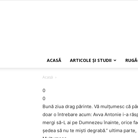
ACASĂ
ARTICOLE ŞI STUDII
RUGĂ
Acasă
0
0
Bună ziua drag părinte. Vă mulţumesc că pâ
doar o întrebare acum: Avva Antonie i-a răs
mergi să-L ai pe Dumnezeu înainte, orice faci 
şedea să nu te mişti degrabă.” ultima parte, 