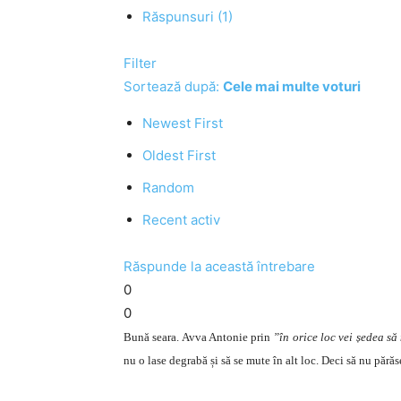
Răspunsuri (1)
Filter
Sortează după:
Cele mai multe voturi
Newest First
Oldest First
Random
Recent activ
Răspunde la această întrebare
0
0
Bună seara. Avva Antonie prin
”în orice loc vei ședea să
nu o lase degrabă și să se mute în alt loc. Deci să nu pără