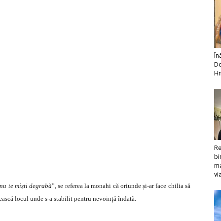
În
Do
Hr
Re
bi
ma
vi
 nu te miști degrabă
”, se referea la monahi că oriunde și-ar face chilia să
sească locul unde s-a stabilit pentru nevoință îndată.