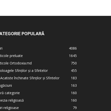
ATEGORIE POPULARĂ
iri
4086
ticole preluate
1645
ticole Ortodoxia.md
750
oloagele Sfinților și a Sfintelor
455
 Acatiste închinate Sfinților și Sfintelor
183
găciuni
163
ră categorie
160
ezia religioasă
160
iri religioase
79