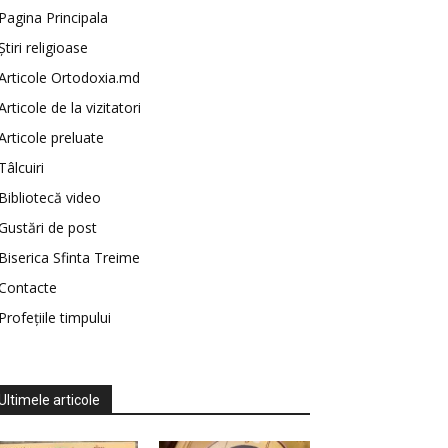
Pagina Principala
Știri religioase
Articole Ortodoxia.md
Articole de la vizitatori
Articole preluate
Tâlcuiri
Bibliotecă video
Gustări de post
Biserica Sfinta Treime
Contacte
Profețiile timpului
Ultimele articole