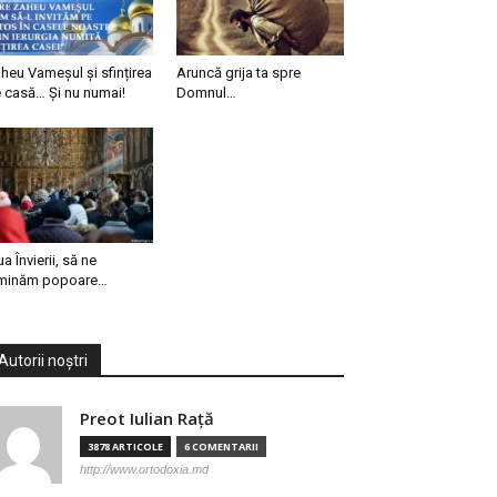
heu Vameșul și sfințirea
Aruncă grija ta spre
 casă… Și nu numai!
Domnul…
ua Învierii, să ne
minăm popoare…
Autorii noștri
Preot Iulian Raţă
3878 ARTICOLE
6 COMENTARII
http://www.ortodoxia.md