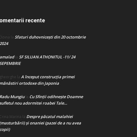
omentarii recente
Sfaturi duhovnicești din 20 octombrie
Doina
la
2024
amalad
SF SILUAN ATHONITUL -11/ 24
la
SEPEMBRIE
A început construcţia primei
gheorghe
la
mănăstiri ortodoxe din Japonia
Radu Mungiu
Cu Sfinții odihnește Doamne
la
sufletul nou adormitei roabei Tale…
Despre păcatul malahiei
Crina Marina
la
(masturbării) şi onaniei (pazei de a nu avea
copii)