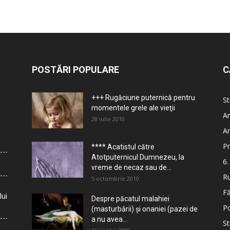
POSTĂRI POPULARE
C
+++ Rugăciune puternică pentru
St
momentele grele ale vieţii
Ar
28 iulie 2010
Ar
Pr
**** Acatistul către
Atotputernicul Dumnezeu, la
6.
vreme de necaz sau de...
Ru
5 octombrie 2010
Fă
lui
Despre păcatul malahiei
Po
(masturbării) şi onaniei (pazei de
a nu avea...
St