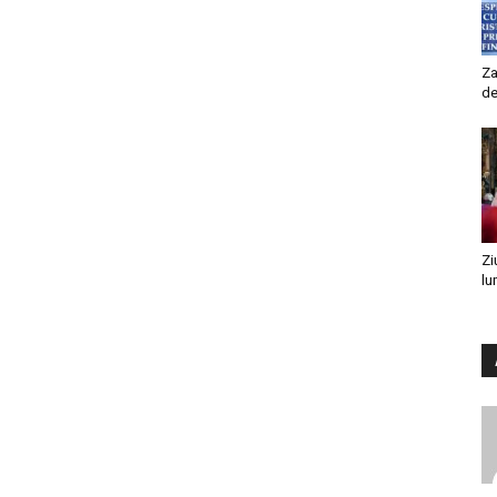
Za
de
Zi
lu