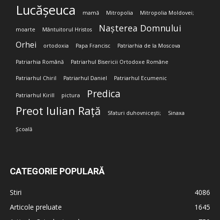
Lucășeuca
mamă
Mitropolia
Mitropolia Moldovei;
Nașterea Domnului
moarte
Mântuitorul Hristos
Orhei
ortodoxia
Papa Francisc
Patriarhia de la Moscova
Patriarhia Română
Patriarhul Bisericii Ortodoxe Române
Patriarhul Chiril
Patriarhul Daniel
Patriarhul Ecumenic
Predica
Patriarhul Kirill
pictura
Preot Iulian Rață
Sfaturi duhovnicești;
Sinaxa
Școală
CATEGORIE POPULARĂ
Stiri
4086
Articole preluate
1645