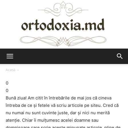
Ortodoxia.md
Acasă
0
0
Bună ziua! Am citit în întrebările de mai jos că cineva
întreba de ce şi fetele vă scriu articole pe siteu. Cred că
nu numai nu sunt cuvinte juste, dar şi nici nu merită
atenţie. Chiar îi mulţumesc acelei doamne sau
domnişoare care scrie aceste minunate articole, pline de