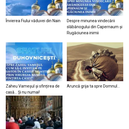
Învierea Fiului văduvei din Nain
Despre minunea vindecării
slăbănogului din Capernaum și
Rugăciunea inimii
Zaheu Vameșul și sfințirea de
Aruncă grija ta spre Domnul…
casă… Și nu numai!