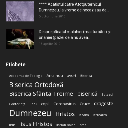
**** Acatistul către Atotputernicul
Dumnezeu, la vreme de necaz sau de...
5 octombrie 2010
Despre păcatul malahiei (masturbării) şi
onaniei (pazei de a nu avea...
15 aprilie 2010
Etichete
Anul nou
avort
Academia de Teologie
Biserica
Biserica Ortodoxă
Biserica Sfânta Treime
biserică
Botezul
dragoste
copil
Coronavirus
Cruce
Conferință
Copii
Dumnezeu
Hristos
Icoana
Ierusalim
Iisus Hristos
Iisus
Ilarion Boian
Israel