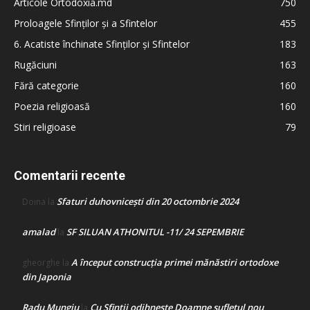
Articole Ortodoxia.md
750
Proloagele Sfinților și a Sfintelor
455
6. Acatiste închinate Sfinților și Sfintelor
183
Rugăciuni
163
Fără categorie
160
Poezia religioasă
160
Stiri religioase
79
Comentarii recente
Sfaturi duhovnicești din 20 octombrie 2024
Doina
la
amalad
SF SILUAN ATHONITUL -11/ 24 SEPEMBRIE
la
A început construcţia primei mănăstiri ortodoxe
gheorghe
la
din Japonia
Radu Mungiu
Cu Sfinții odihnește Doamne sufletul nou
la