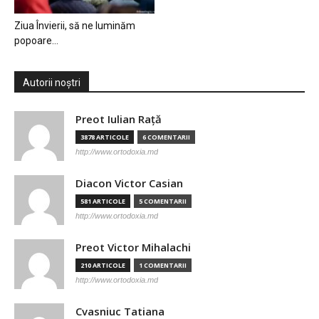
Ziua Învierii, să ne luminăm
popoare…
Autorii noștri
Preot Iulian Raţă
3878 ARTICOLE
6 COMENTARII
http://www.ortodoxia.md
Diacon Victor Casian
581 ARTICOLE
5 COMENTARII
http://www.ortodoxia.md
Preot Victor Mihalachi
210 ARTICOLE
1 COMENTARII
http://www.ortodoxia.md
Cvasniuc Tatiana