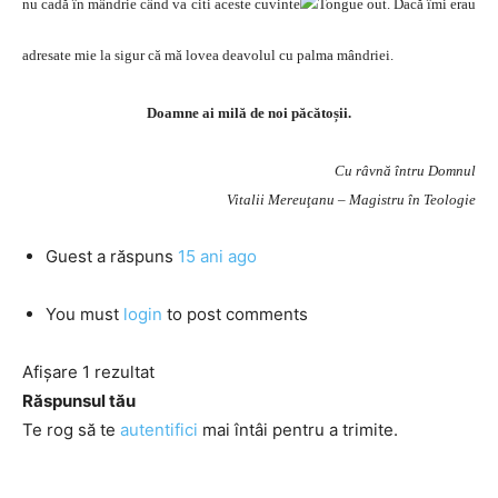
nu cadă în mândrie când va citi aceste cuvinte
. Dacă îmi erau
adresate mie la sigur că mă lovea deavolul cu palma mândriei.
Doamne ai milă de noi păcătoșii.
Cu râvnă întru Domnul
Vitalii Mereuţanu – Magistru în Teologie
Guest
a răspuns
15 ani ago
You must
login
to post comments
Afișare 1 rezultat
Răspunsul tău
Te rog să te
autentifici
mai întâi pentru a trimite.