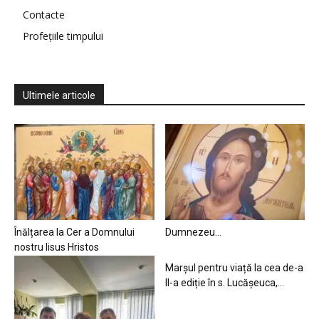
Contacte
Profețiile timpului
Ultimele articole
Înălțarea la Cer a Domnului
Dumnezeu…
nostru Iisus Hristos
Marșul pentru viață la cea de-a
II-a ediție în s. Lucășeuca,...