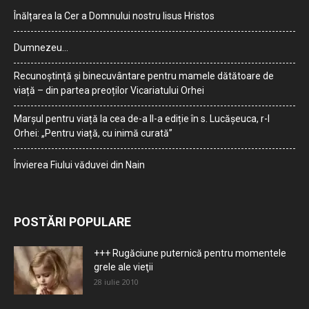
Înălțarea la Cer a Domnului nostru Iisus Hristos
Dumnezeu…
Recunoștință și binecuvântare pentru mamele dătătoare de
viață – din partea preoților Vicariatului Orhei
Marșul pentru viață la cea de-a II-a ediție în s. Lucășeuca, r-l
Orhei: „Pentru viață, cu inimă curată”
Învierea Fiului văduvei din Nain
POSTĂRI POPULARE
+++ Rugăciune puternică pentru momentele
grele ale vieţii
28 iulie 2010