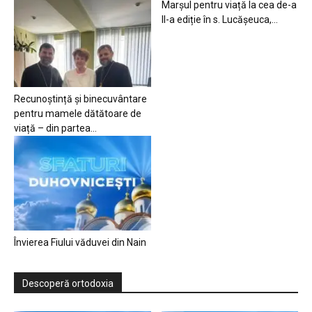
Marșul pentru viață la cea de-a
II-a ediție în s. Lucășeuca,...
Recunoștință și binecuvântare
pentru mamele dătătoare de
viață – din partea...
Învierea Fiului văduvei din Nain
Descoperă ortodoxia