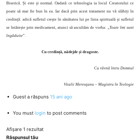
Biserică. Și este și normal. Oadată ce tehnologia ia locul Creatorului ce
poate să mai fie bun în ea. Iar dacă prin acest tratament nu vă slăbiți în
credință: adică sufletul crește în sănătatea lui pe linia spirituală și sufletul
se întărește prin medicament, atunci să ascultăm de vorba: „
Toate îmi sunt
îngăduite
”.
Cu credință, nădejde și dragoste.
Cu râvnă întru Domnul
Vitalii Mereuţanu – Magistru în Teologie
Guest
a răspuns
15 ani ago
You must
login
to post comments
Afișare 1 rezultat
Răspunsul tău