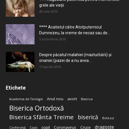
grele ale vieţii
28 iulie 2010
**** Acatistul către Atotputernicul
Dumnezeu, la vreme de necaz sau de...
5 octombrie 2010
Despre păcatul malahiei (masturbării) şi
onaniei (pazei de a nu avea...
15 aprilie 2010
Etichete
Anul nou
avort
Academia de Teologie
Biserica
Biserica Ortodoxă
Biserica Sfânta Treime
biserică
Botezul
dragoste
copil
Coronavirus
Cruce
Conferință
Copii