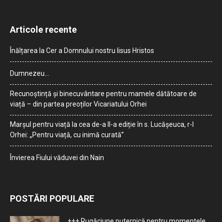
Articole recente
Înălțarea la Cer a Domnului nostru Iisus Hristos
Dumnezeu…
Recunoștință și binecuvântare pentru mamele dătătoare de
viață – din partea preoților Vicariatului Orhei
Marșul pentru viață la cea de-a II-a ediție în s. Lucășeuca, r-l
Orhei: „Pentru viață, cu inimă curată”
Învierea Fiului văduvei din Nain
POSTĂRI POPULARE
+++ Rugăciune puternică pentru momentele