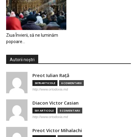
Ziua Învierii, să ne luminăm
popoare…
Autorii noștri
Preot Iulian Raţă
3878 ARTICOLE
6 COMENTARII
http://www.ortodoxia.md
Diacon Victor Casian
581 ARTICOLE
5 COMENTARII
http://www.ortodoxia.md
Preot Victor Mihalachi