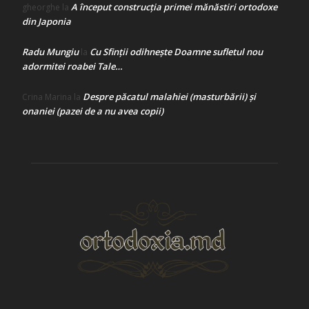
A început construcţia primei mănăstiri ortodoxe
gheorghe
la
din Japonia
Radu Mungiu
Cu Sfinții odihnește Doamne sufletul nou
la
adormitei roabei Tale…
Despre păcatul malahiei (masturbării) şi
Crina Marina
la
onaniei (pazei de a nu avea copii)