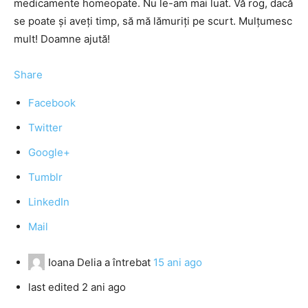
medicamente homeopate. Nu le-am mai luat. Vă rog, dacă
se poate şi aveţi timp, să mă lămuriţi pe scurt. Mulţumesc
mult! Doamne ajută!
Share
Facebook
Twitter
Google+
Tumblr
LinkedIn
Mail
Ioana Delia
a întrebat
15 ani ago
last edited 2 ani ago