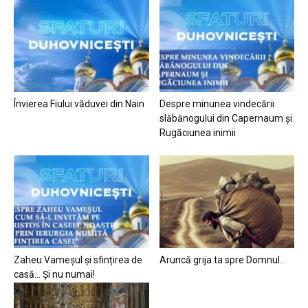
Învierea Fiului văduvei din Nain
Despre minunea vindecării
slăbănogului din Capernaum și
Rugăciunea inimii
Zaheu Vameșul și sfințirea de
Aruncă grija ta spre Domnul…
casă… Și nu numai!