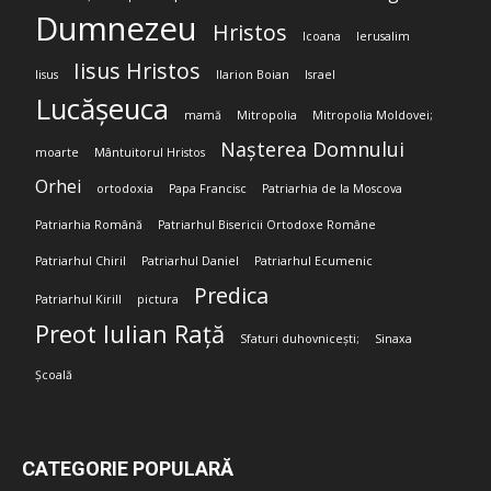
Dumnezeu
Hristos
Icoana
Ierusalim
Iisus Hristos
Iisus
Ilarion Boian
Israel
Lucășeuca
mamă
Mitropolia
Mitropolia Moldovei;
Nașterea Domnului
moarte
Mântuitorul Hristos
Orhei
ortodoxia
Papa Francisc
Patriarhia de la Moscova
Patriarhia Română
Patriarhul Bisericii Ortodoxe Române
Patriarhul Chiril
Patriarhul Daniel
Patriarhul Ecumenic
Predica
Patriarhul Kirill
pictura
Preot Iulian Rață
Sfaturi duhovnicești;
Sinaxa
Școală
CATEGORIE POPULARĂ