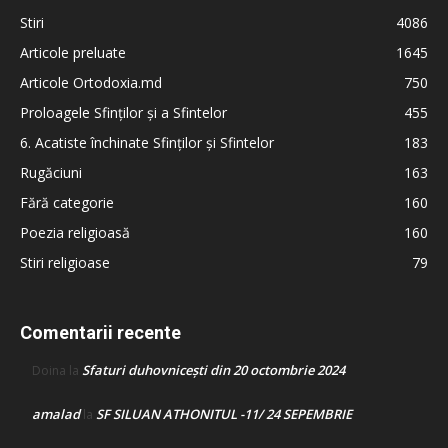
Stiri
4086
Articole preluate
1645
Articole Ortodoxia.md
750
Proloagele Sfinților și a Sfintelor
455
6. Acatiste închinate Sfinților și Sfintelor
183
Rugăciuni
163
Fără categorie
160
Poezia religioasă
160
Stiri religioase
79
Comentarii recente
Sfaturi duhovnicești din 20 octombrie 2024
Doina
la
amalad
SF SILUAN ATHONITUL -11/ 24 SEPEMBRIE
la