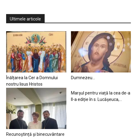
Ultimele articole
Înălțarea la Cer a Domnului
Dumnezeu…
nostru Iisus Hristos
Marșul pentru viață la cea de-a
II-a ediție în s. Lucășeuca,...
Recunoștință și binecuvântare