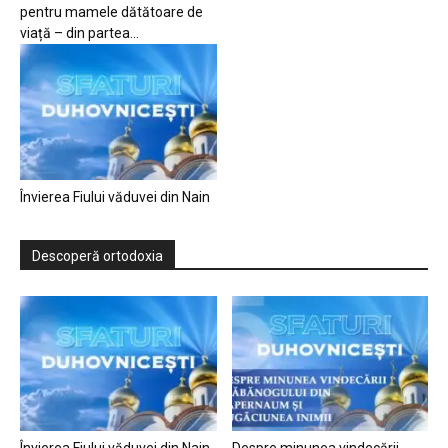
pentru mamele dătătoare de
viață – din partea...
Învierea Fiului văduvei din Nain
Descoperă ortodoxia
Învierea Fiului văduvei din Nain
Despre minunea vindecării