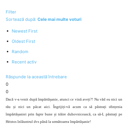
Filter
Sortează după:
Cele mai multe voturi
Newest First
Oldest First
Random
Recent activ
Răspunde la această întrebare
0
0
Dacă v-a venit după împărtășanie, atunci ce vină aveți?! Nu văd eu nici un
rău și nici un păcat aici. Îngrijiți-vă acum ca să păstrați sfințenia
împărtășaniei prin fapte bune și trăire duhovnicească, ca să-L păstrați pe
Hristos înlăuntrul dvs până la următoarea împărtășanie!