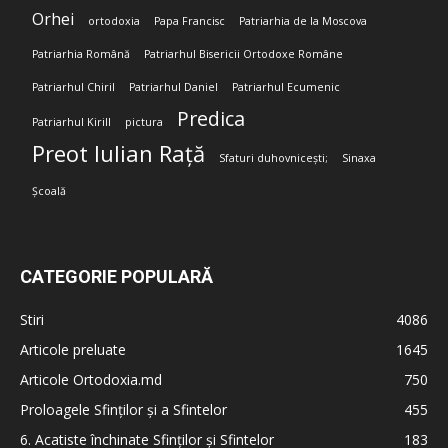
Orhei
ortodoxia
Papa Francisc
Patriarhia de la Moscova
Patriarhia Română
Patriarhul Bisericii Ortodoxe Române
Patriarhul Chiril
Patriarhul Daniel
Patriarhul Ecumenic
Predica
Patriarhul Kirill
pictura
Preot Iulian Rață
Sfaturi duhovnicești;
Sinaxa
Școală
CATEGORIE POPULARĂ
Stiri
4086
Articole preluate
1645
Articole Ortodoxia.md
750
Proloagele Sfinților și a Sfintelor
455
6. Acatiste închinate Sfinților și Sfintelor
183