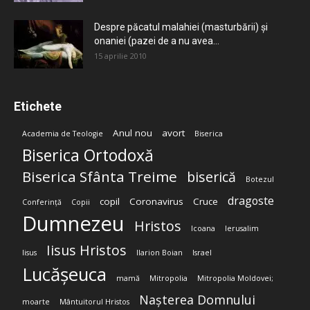
Despre păcatul malahiei (masturbării) şi
onaniei (pazei de a nu avea...
15 aprilie 2010
Etichete
Anul nou
avort
Academia de Teologie
Biserica
Biserica Ortodoxă
Biserica Sfânta Treime
biserică
Botezul
dragoste
copil
Coronavirus
Cruce
Conferință
Copii
Dumnezeu
Hristos
Icoana
Ierusalim
Iisus Hristos
Iisus
Ilarion Boian
Israel
Lucășeuca
mamă
Mitropolia
Mitropolia Moldovei;
Nașterea Domnului
moarte
Mântuitorul Hristos