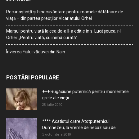
Recunoștință și binecuvântare pentru mamele dătătoare de
viață – din partea preoților Vicariatului Orhei
Marșul pentru viață la cea de-a II-a ediție în s. Lucășeuca, r-l
Orhei: „Pentru viață, cu inimă curată”
Învierea Fiului văduvei din Nain
POSTĂRI POPULARE
+++ Rugăciune puternică pentru momentele
grele ale vieţii
28 iulie 2010
**** Acatistul către Atotputernicul
Dumnezeu, la vreme de necaz sau de...
5 octombrie 2010