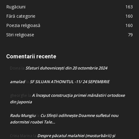
Rugăciuni
163
Fără categorie
160
Poezia religioasă
160
Stiri religioase
79
Comentarii recente
Sfaturi duhovnicești din 20 octombrie 2024
Doina
la
amalad
SF SILUAN ATHONITUL -11/ 24 SEPEMBRIE
la
A început construcţia primei mănăstiri ortodoxe
gheorghe
la
din Japonia
Radu Mungiu
Cu Sfinții odihnește Doamne sufletul nou
la
adormitei roabei Tale…
Despre păcatul malahiei (masturbării) şi
Crina Marina
la