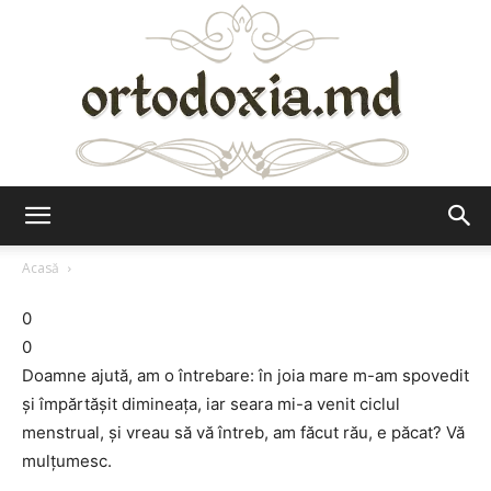
Ortodoxia.md
Acasă
0
0
Doamne ajută, am o întrebare: în joia mare m-am spovedit
şi împărtăşit dimineaţa, iar seara mi-a venit ciclul
menstrual, şi vreau să vă întreb, am făcut rău, e păcat? Vă
mulţumesc.