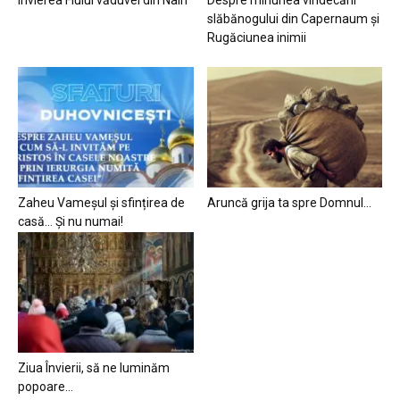
slăbănogului din Capernaum și
Rugăciunea inimii
Zaheu Vameșul și sfințirea de
Aruncă grija ta spre Domnul…
casă… Și nu numai!
Ziua Învierii, să ne luminăm
popoare…