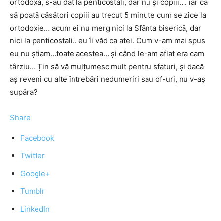
ortodoxă, s-au dat la penticostali, dar nu și copiii…. iar ca
să poată căsători copiii au trecut 5 minute cum se zice la
ortodoxie… acum ei nu merg nici la Sfânta biserică, dar
nici la penticostali.. eu îi văd ca atei. Cum v-am mai spus
eu nu știam…toate acestea….și când le-am aflat era cam
târziu… Țin să vă mulțumesc mult pentru sfaturi, și dacă
aș reveni cu alte întrebări nedumeriri sau of-uri, nu v-aș
supăra?
Share
Facebook
Twitter
Google+
Tumblr
LinkedIn