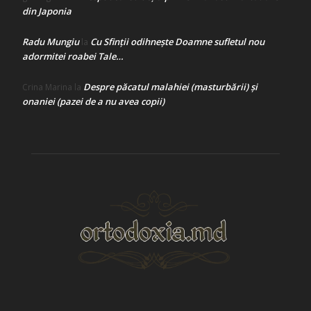
din Japonia
Radu Mungiu
Cu Sfinții odihnește Doamne sufletul nou
la
adormitei roabei Tale…
Despre păcatul malahiei (masturbării) şi
Crina Marina
la
onaniei (pazei de a nu avea copii)