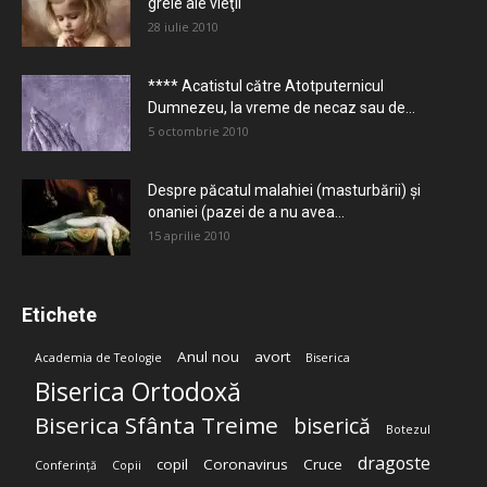
grele ale vieţii
28 iulie 2010
**** Acatistul către Atotputernicul
Dumnezeu, la vreme de necaz sau de...
5 octombrie 2010
Despre păcatul malahiei (masturbării) şi
onaniei (pazei de a nu avea...
15 aprilie 2010
Etichete
Anul nou
avort
Academia de Teologie
Biserica
Biserica Ortodoxă
Biserica Sfânta Treime
biserică
Botezul
dragoste
copil
Coronavirus
Cruce
Conferință
Copii