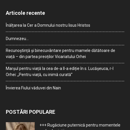
Articole recente
Înălțarea la Cer a Domnului nostru Iisus Hristos
Dumnezeu…
Recunoștință și binecuvântare pentru mamele dătătoare de
viață – din partea preoților Vicariatului Orhei
Marșul pentru viață la cea de-a II-a ediție în s. Lucășeuca, r-l
Orhei: „Pentru viață, cu inimă curată”
Învierea Fiului văduvei din Nain
POSTĂRI POPULARE
+++ Rugăciune puternică pentru momentele