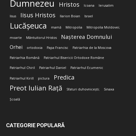
Dumnezeu
Hristos
Icoana
Ierusalim
Iisus Hristos
Iisus
Ilarion Boian
Israel
Lucășeuca
mamă
Mitropolia
Mitropolia Moldovei;
Nașterea Domnului
moarte
Mântuitorul Hristos
Orhei
ortodoxia
Papa Francisc
Patriarhia de la Moscova
Patriarhia Română
Patriarhul Bisericii Ortodoxe Române
Patriarhul Chiril
Patriarhul Daniel
Patriarhul Ecumenic
Predica
Patriarhul Kirill
pictura
Preot Iulian Rață
Sfaturi duhovnicești;
Sinaxa
Școală
CATEGORIE POPULARĂ