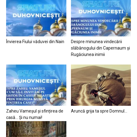
Învierea Fiului văduvei din Nain
Despre minunea vindecării
slăbănogului din Capernaum și
Rugăciunea inimii
Zaheu Vameșul și sfințirea de
Aruncă grija ta spre Domnul…
casă… Și nu numai!