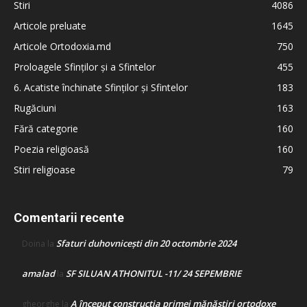
Stiri
4086
Articole preluate
1645
Articole Ortodoxia.md
750
Proloagele Sfinților și a Sfintelor
455
6. Acatiste închinate Sfinților și Sfintelor
183
Rugăciuni
163
Fără categorie
160
Poezia religioasă
160
Stiri religioase
79
Comentarii recente
Sfaturi duhovnicești din 20 octombrie 2024
Doina
la
amalad
SF SILUAN ATHONITUL -11/ 24 SEPEMBRIE
la
A început construcţia primei mănăstiri ortodoxe
gheorghe
la