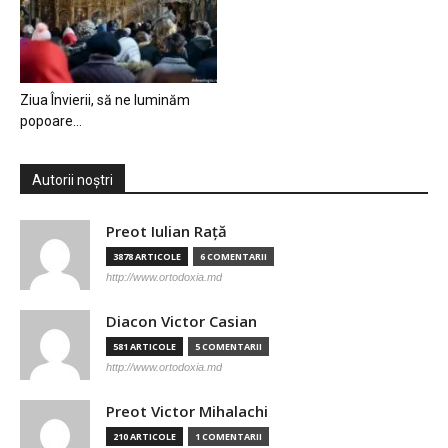
Ziua Învierii, să ne luminăm
popoare…
Autorii noștri
Preot Iulian Raţă
3878 ARTICOLE
6 COMENTARII
http://www.ortodoxia.md
Diacon Victor Casian
581 ARTICOLE
5 COMENTARII
http://www.ortodoxia.md
Preot Victor Mihalachi
210 ARTICOLE
1 COMENTARII