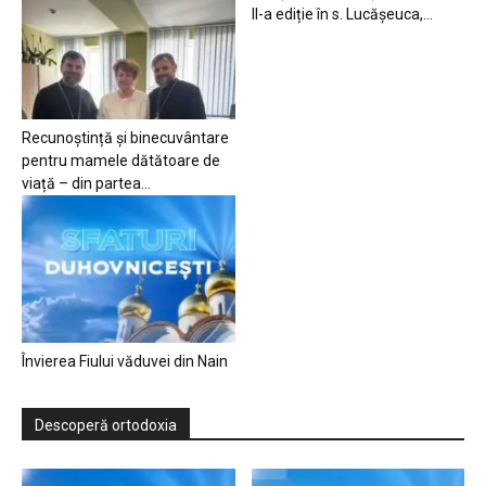
II-a ediție în s. Lucășeuca,...
Recunoștință și binecuvântare
pentru mamele dătătoare de
viață – din partea...
Învierea Fiului văduvei din Nain
Descoperă ortodoxia