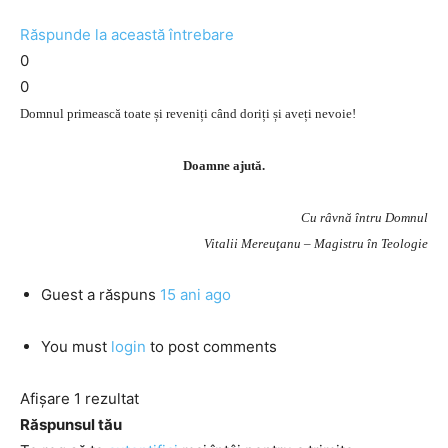
Răspunde la această întrebare
0
0
Domnul primească toate și reveniți când doriți și aveți nevoie!
Doamne ajută.
Cu râvnă întru Domnul
Vitalii Mereuţanu – Magistru în Teologie
Guest
a răspuns
15 ani ago
You must
login
to post comments
Afișare 1 rezultat
Răspunsul tău