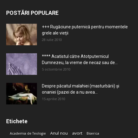
POSTĂRI POPULARE
+++ Rugăciune puternică pentru momentele
grele ale vieţii
28 iulie 2010
**** Acatistul către Atotputernicul
Dumnezeu, la vreme de necaz sau de...
5 octombrie 2010
Despre păcatul malahiei (masturbării) şi
onaniei (pazei de a nu avea...
15 aprilie 2010
Etichete
Anul nou
avort
Academia de Teologie
Biserica