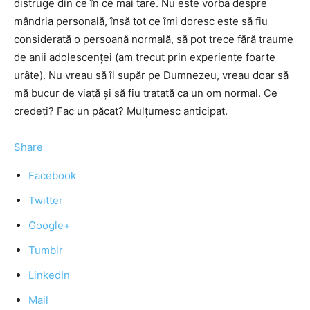
distruge din ce în ce mai tare. Nu este vorba despre
mândria personală, însă tot ce îmi doresc este să fiu
considerată o persoană normală, să pot trece fără traume
de anii adolescenței (am trecut prin experiențe foarte
urâte). Nu vreau să îl supăr pe Dumnezeu, vreau doar să
mă bucur de viață și să fiu tratată ca un om normal. Ce
credeți? Fac un păcat? Mulțumesc anticipat.
Share
Facebook
Twitter
Google+
Tumblr
LinkedIn
Mail