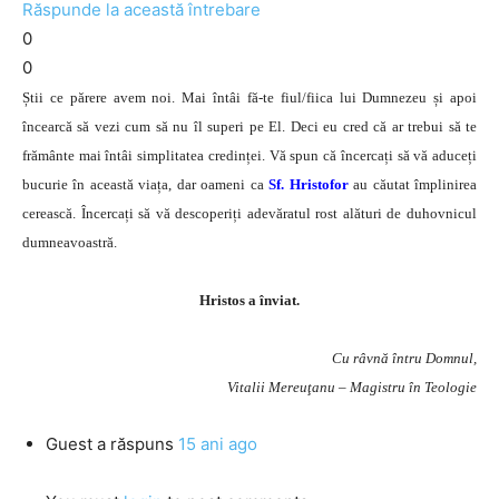
Răspunde la această întrebare
0
0
Știi ce părere avem noi. Mai întâi fă-te fiul/fiica lui Dumnezeu și apoi
încearcă să vezi cum să nu îl superi pe El. Deci eu cred că ar trebui să te
frământe mai întâi simplitatea credinței. Vă spun că încercați să vă aduceți
bucurie în această viața, dar oameni ca
Sf. Hristofor
au căutat împlinirea
cerească. Încercați să vă descoperiți adevăratul rost alături de duhovnicul
dumneavoastră.
Hristos a înviat.
Cu râvnă întru Domnul,
Vitalii Mereuţanu – Magistru în Teologie
Guest
a răspuns
15 ani ago