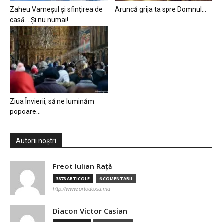
Zaheu Vameșul și sfințirea de
Aruncă grija ta spre Domnul…
casă… Și nu numai!
Ziua Învierii, să ne luminăm
popoare…
Autorii noștri
Preot Iulian Raţă
3878 ARTICOLE
6 COMENTARII
http://www.ortodoxia.md
Diacon Victor Casian