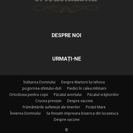
DESPRE NOI
URMAȚI-NE
Înălțarea Domnului
Despre Martorii lui Iehova
pogorirea-sfintului-duh
Piedici în calea mîntuirii
Ortodoxia pentru copii
Păcatul avortului
Păcatul vrăjitoriilor
Crucea preoției
Despre vaccine
Frământările sufletești ale tinerilor
Postul Mare
Învierea Domnului
Sa finisam impreuna biserica din lucaseuca
Despre vaccine
©