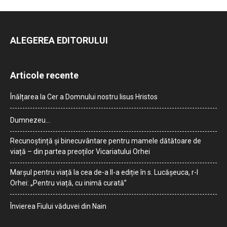
ALEGEREA EDITORULUI
Articole recente
Înălțarea la Cer a Domnului nostru Iisus Hristos
Dumnezeu…
Recunoștință și binecuvântare pentru mamele dătătoare de
viață – din partea preoților Vicariatului Orhei
Marșul pentru viață la cea de-a II-a ediție în s. Lucășeuca, r-l
Orhei: „Pentru viață, cu inimă curată”
Învierea Fiului văduvei din Nain