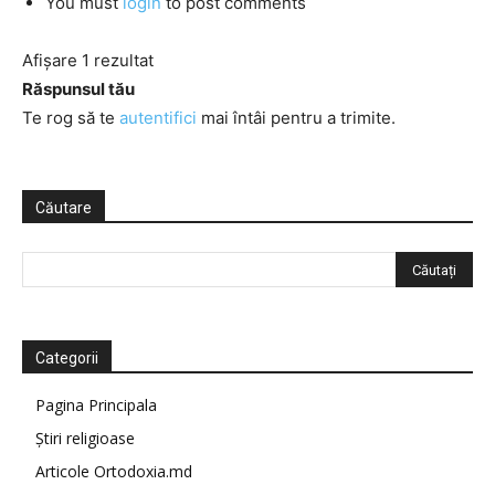
You must
login
to post comments
Afișare 1 rezultat
Răspunsul tău
Te rog să te
autentifici
mai întâi pentru a trimite.
Căutare
Categorii
Pagina Principala
Știri religioase
Articole Ortodoxia.md