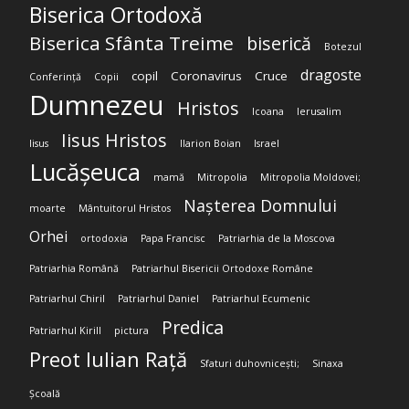
Biserica Ortodoxă
Biserica Sfânta Treime
biserică
Botezul
dragoste
copil
Coronavirus
Cruce
Conferință
Copii
Dumnezeu
Hristos
Icoana
Ierusalim
Iisus Hristos
Iisus
Ilarion Boian
Israel
Lucășeuca
mamă
Mitropolia
Mitropolia Moldovei;
Nașterea Domnului
moarte
Mântuitorul Hristos
Orhei
ortodoxia
Papa Francisc
Patriarhia de la Moscova
Patriarhia Română
Patriarhul Bisericii Ortodoxe Române
Patriarhul Chiril
Patriarhul Daniel
Patriarhul Ecumenic
Predica
Patriarhul Kirill
pictura
Preot Iulian Rață
Sfaturi duhovnicești;
Sinaxa
Școală