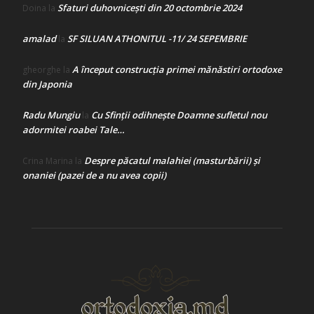
Sfaturi duhovnicești din 20 octombrie 2024
Doina
la
amalad
SF SILUAN ATHONITUL -11/ 24 SEPEMBRIE
la
A început construcţia primei mănăstiri ortodoxe
gheorghe
la
din Japonia
Radu Mungiu
Cu Sfinții odihnește Doamne sufletul nou
la
adormitei roabei Tale…
Despre păcatul malahiei (masturbării) şi
Crina Marina
la
onaniei (pazei de a nu avea copii)