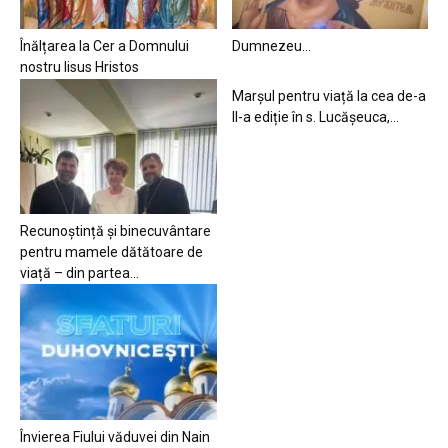
Înălțarea la Cer a Domnului
Dumnezeu…
nostru Iisus Hristos
Marșul pentru viață la cea de-a
II-a ediție în s. Lucășeuca,...
Recunoștință și binecuvântare
pentru mamele dătătoare de
viață – din partea...
Învierea Fiului văduvei din Nain