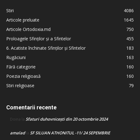
Stiri
4086
Articole preluate
1645
Articole Ortodoxia.md
750
Proloagele Sfinților și a Sfintelor
455
6. Acatiste închinate Sfinților și Sfintelor
183
Rugăciuni
163
Fără categorie
160
Poezia religioasă
160
Stiri religioase
79
Comentarii recente
Sfaturi duhovnicești din 20 octombrie 2024
Doina
la
amalad
SF SILUAN ATHONITUL -11/ 24 SEPEMBRIE
la