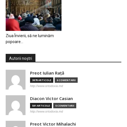
Ziua Învierii, să ne luminăm
popoare…
Autorii noștri
Preot Iulian Raţă
3878 ARTICOLE
6 COMENTARII
http://www.ortodoxia.md
Diacon Victor Casian
581 ARTICOLE
5 COMENTARII
http://www.ortodoxia.md
Preot Victor Mihalachi