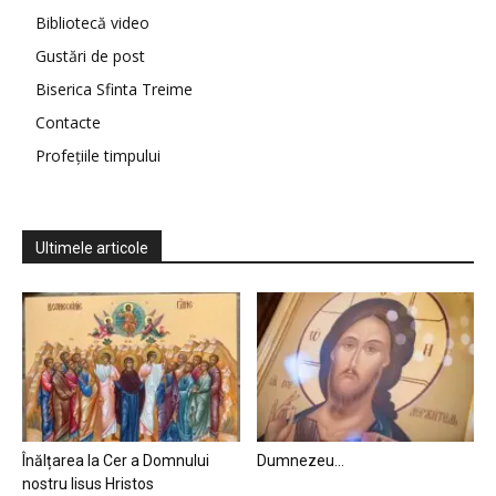
Bibliotecă video
Gustări de post
Biserica Sfinta Treime
Contacte
Profețiile timpului
Ultimele articole
Înălțarea la Cer a Domnului
Dumnezeu…
nostru Iisus Hristos