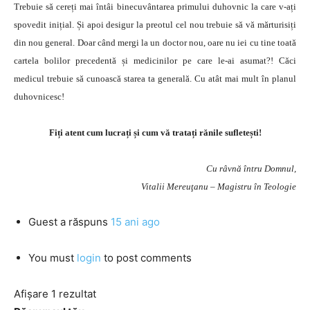
Trebuie să cereți mai întâi binecuvântarea primului duhovnic la care v-ați
spovedit inițial. Și apoi desigur la preotul cel nou trebuie să vă mărturisiți
din nou general. Doar când mergi la un doctor nou, oare nu iei cu tine toată
cartela bolilor precedentă și medicinilor pe care le-ai asumat?! Căci
medicul trebuie să cunoască starea ta generală. Cu atât mai mult în planul
duhovnicesc!
Fiți atent cum lucrați și cum vă tratați rănile sufletești!
Cu râvnă întru Domnul,
Vitalii Mereuţanu – Magistru în Teologie
Guest
a răspuns
15 ani ago
You must
login
to post comments
Afișare 1 rezultat