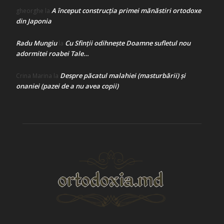
A început construcţia primei mănăstiri ortodoxe
gheorghe
la
din Japonia
Radu Mungiu
Cu Sfinții odihnește Doamne sufletul nou
la
adormitei roabei Tale…
Despre păcatul malahiei (masturbării) şi
Crina Marina
la
onaniei (pazei de a nu avea copii)