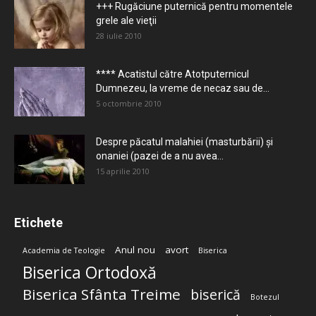
+++ Rugăciune puternică pentru momentele
grele ale vieţii
28 iulie 2010
**** Acatistul către Atotputernicul
Dumnezeu, la vreme de necaz sau de...
5 octombrie 2010
Despre păcatul malahiei (masturbării) şi
onaniei (pazei de a nu avea...
15 aprilie 2010
Etichete
Anul nou
avort
Academia de Teologie
Biserica
Biserica Ortodoxă
Biserica Sfânta Treime
biserică
Botezul