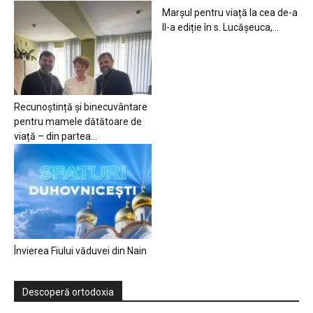
Marșul pentru viață la cea de-a
II-a ediție în s. Lucășeuca,...
Recunoștință și binecuvântare
pentru mamele dătătoare de
viață – din partea...
Învierea Fiului văduvei din Nain
Descoperă ortodoxia