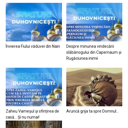
Învierea Fiului văduvei din Nain
Despre minunea vindecării
slăbănogului din Capernaum și
Rugăciunea inimii
Zaheu Vameșul și sfințirea de
Aruncă grija ta spre Domnul…
casă… Și nu numai!