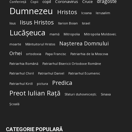
dragoste
copil
Coronavirus
Cruce
Conferință
Copii
Dumnezeu
Hristos
Icoana
Ierusalim
Iisus Hristos
Iisus
Ilarion Boian
Israel
Lucășeuca
mamă
Mitropolia
Mitropolia Moldovei;
Nașterea Domnului
moarte
Mântuitorul Hristos
Orhei
ortodoxia
Papa Francisc
Patriarhia de la Moscova
Patriarhia Română
Patriarhul Bisericii Ortodoxe Române
Patriarhul Chiril
Patriarhul Daniel
Patriarhul Ecumenic
Predica
Patriarhul Kirill
pictura
Preot Iulian Rață
Sfaturi duhovnicești;
Sinaxa
Școală
CATEGORIE POPULARĂ