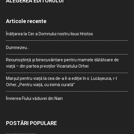
ALEGEREA EDITORULUI
Articole recente
Înălțarea la Cer a Domnului nostru Iisus Hristos
Dumnezeu…
Recunoștință și binecuvântare pentru mamele dătătoare de
viață – din partea preoților Vicariatului Orhei
Marșul pentru viață la cea de-a II-a ediție în s. Lucășeuca, r-l
Orhei: „Pentru viață, cu inimă curată”
Învierea Fiului văduvei din Nain
POSTĂRI POPULARE