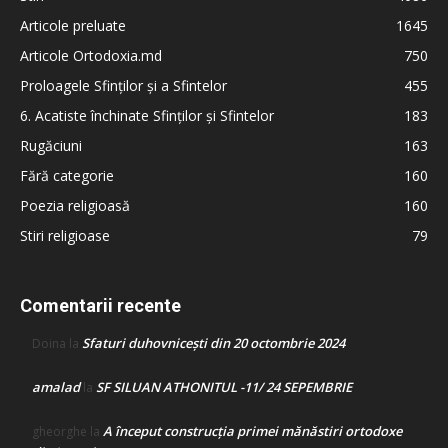
Articole preluate
1645
Articole Ortodoxia.md
750
Proloagele Sfinților și a Sfintelor
455
6. Acatiste închinate Sfinților și Sfintelor
183
Rugăciuni
163
Fără categorie
160
Poezia religioasă
160
Stiri religioase
79
Comentarii recente
Sfaturi duhovnicești din 20 octombrie 2024
Doina
la
amalad
SF SILUAN ATHONITUL -11/ 24 SEPEMBRIE
la
A început construcţia primei mănăstiri ortodoxe
gheorghe
la