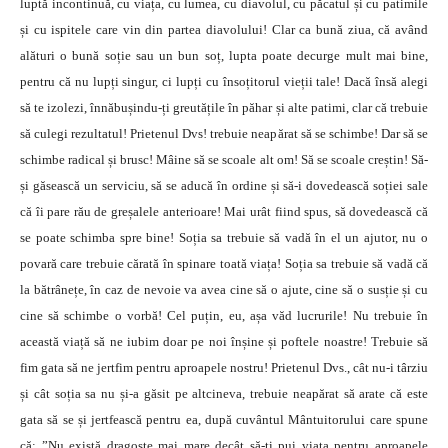
luptă incontinuă, cu viața, cu lumea, cu diavolul, cu păcatul și cu patimile
și cu ispitele care vin din partea diavolului! Clar ca bună ziua, că având
alături o bună soție sau un bun soț, lupta poate decurge mult mai bine,
pentru că nu lupți singur, ci lupți cu însoțitorul vieții tale! Dacă însă alegi
să te izolezi, înnăbușindu-ți greutățile în păhar și alte patimi, clar că trebuie
să culegi rezultatul! Prietenul Dvs! trebuie neapărat să se schimbe! Dar să se
schimbe radical și brusc! Mâine să se scoale alt om! Să se scoale creștin! Să-
și găsească un serviciu, să se aducă în ordine și să-i dovedească soției sale
că îi pare rău de greșalele anterioare! Mai urât fiind spus, să dovedească că
se poate schimba spre bine! Soția sa trebuie să vadă în el un ajutor, nu o
povară care trebuie cărată în spinare toată viața! Soția sa trebuie să vadă că
la bătrânețe, în caz de nevoie va avea cine să o ajute, cine să o susție și cu
cine să schimbe o vorbă! Cel puțin, eu, așa văd lucrurile! Nu trebuie în
această viață să ne iubim doar pe noi înșine și poftele noastre! Trebuie să
fim gata să ne jertfim pentru aproapele nostru! Prietenul Dvs., cât nu-i târziu
și cât soția sa nu și-a găsit pe altcineva, trebuie neapărat să arate că este
gata să se și jertfească pentru ea, după cuvântul Mântuitorului care spune
că: ”Nu există dragoste mai mare decât să-ți pui viața pentru aproapele