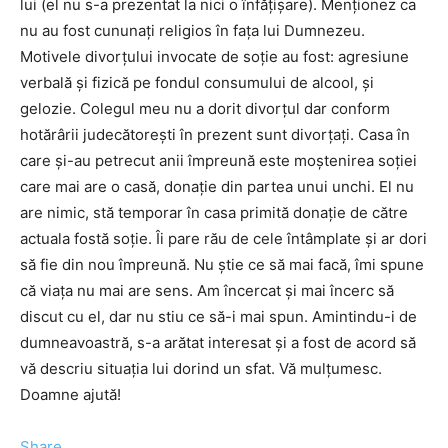
lui (el nu s-a prezentat la nici o înfățișare). Menționez ca
nu au fost cununați religios în fața lui Dumnezeu.
Motivele divorțului invocate de soție au fost: agresiune
verbală și fizică pe fondul consumului de alcool, și
gelozie. Colegul meu nu a dorit divorțul dar conform
hotărârii judecătorești în prezent sunt divorțați. Casa în
care și-au petrecut anii împreună este moștenirea soției
care mai are o casă, donație din partea unui unchi. El nu
are nimic, stă temporar în casa primită donație de către
actuala fostă soție. Îi pare rău de cele întâmplate și ar dori
să fie din nou împreună. Nu știe ce să mai facă, îmi spune
că viața nu mai are sens. Am încercat și mai încerc să
discut cu el, dar nu stiu ce să-i mai spun. Amintindu-i de
dumneavoastră, s-a arătat interesat și a fost de acord să
vă descriu situația lui dorind un sfat. Vă mulțumesc.
Doamne ajută!
Share