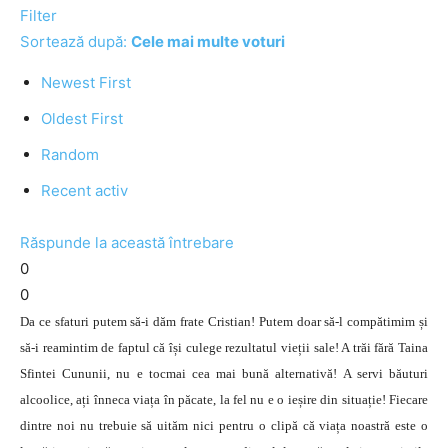
Filter
Sortează după:
Cele mai multe voturi
Newest First
Oldest First
Random
Recent activ
Răspunde la această întrebare
0
0
Da ce sfaturi putem să-i dăm frate Cristian! Putem doar să-l compătimim și
să-i reamintim de faptul că își culege rezultatul vieții sale! A trăi fără Taina
Sfintei Cununii, nu e tocmai cea mai bună alternativă! A servi băuturi
alcoolice, ați înneca viața în păcate, la fel nu e o ieșire din situație! Fiecare
dintre noi nu trebuie să uităm nici pentru o clipă că viața noastră este o