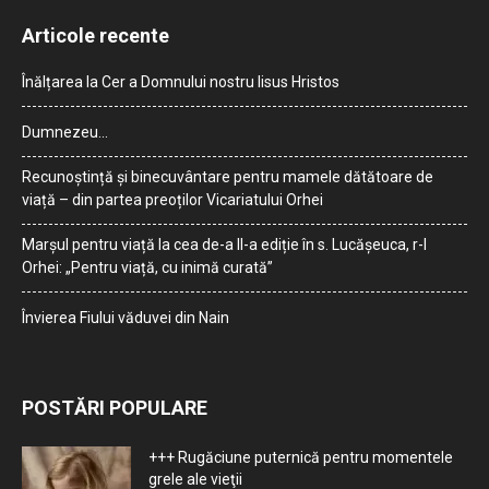
Articole recente
Înălțarea la Cer a Domnului nostru Iisus Hristos
Dumnezeu…
Recunoștință și binecuvântare pentru mamele dătătoare de
viață – din partea preoților Vicariatului Orhei
Marșul pentru viață la cea de-a II-a ediție în s. Lucășeuca, r-l
Orhei: „Pentru viață, cu inimă curată”
Învierea Fiului văduvei din Nain
POSTĂRI POPULARE
+++ Rugăciune puternică pentru momentele
grele ale vieţii