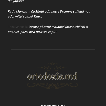
din Japonia
Radu Mungiu
Cu Sfinții odihnește Doamne sufletul nou
la
adormitei roabei Tale…
Despre păcatul malahiei (masturbării) şi
Crina Marina
la
onaniei (pazei de a nu avea copii)