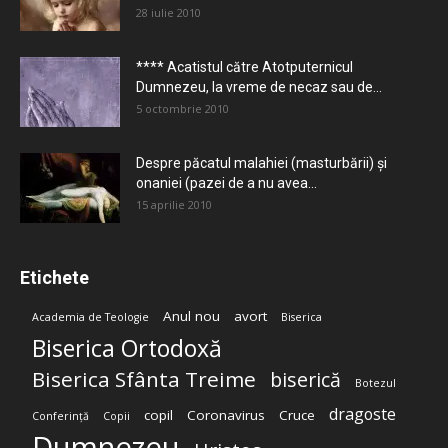
28 iulie 2010
**** Acatistul către Atotputernicul
Dumnezeu, la vreme de necaz sau de...
5 octombrie 2010
Despre păcatul malahiei (masturbării) şi
onaniei (pazei de a nu avea...
15 aprilie 2010
Etichete
Anul nou
avort
Academia de Teologie
Biserica
Biserica Ortodoxă
Biserica Sfânta Treime
biserică
Botezul
dragoste
copil
Coronavirus
Cruce
Conferință
Copii
Dumnezeu