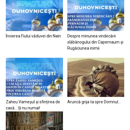
Învierea Fiului văduvei din Nain
Despre minunea vindecării
slăbănogului din Capernaum și
Rugăciunea inimii
Zaheu Vameșul și sfințirea de
Aruncă grija ta spre Domnul…
casă… Și nu numai!