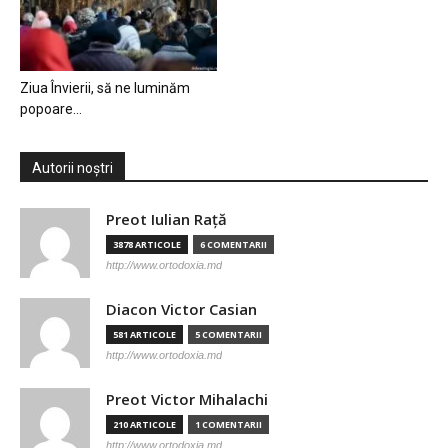
Ziua Învierii, să ne luminăm
popoare…
Autorii noștri
Preot Iulian Raţă
3878 ARTICOLE
6 COMENTARII
http://www.ortodoxia.md
Diacon Victor Casian
581 ARTICOLE
5 COMENTARII
http://www.ortodoxia.md
Preot Victor Mihalachi
210 ARTICOLE
1 COMENTARII
http://www.ortodoxia.md