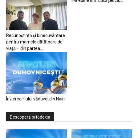
II-a ediție în s. Lucășeuca,...
Recunoștință și binecuvântare
pentru mamele dătătoare de
viață – din partea...
Învierea Fiului văduvei din Nain
Descoperă ortodoxia