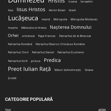
Hristos
Icoana
Ierusalim
Iisus Hristos
Iisus
Ilarion Boian
Israel
Lucășeuca
mamă
Mitropolia
Mitropolia Moldovei;
Nașterea Domnului
moarte
Mântuitorul Hristos
Orhei
ortodoxia
Papa Francisc
Patriarhia de la Moscova
Patriarhia Română
Patriarhul Bisericii Ortodoxe Române
Patriarhul Chiril
Patriarhul Daniel
Patriarhul Ecumenic
Predica
Patriarhul Kirill
pictura
Preot Iulian Rață
Sfaturi duhovnicești;
Sinaxa
Școală
CATEGORIE POPULARĂ
Stiri
4086