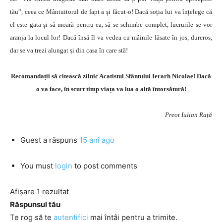
tău”, ceea ce Mântuitorul de fapt a și făcut-o! Dacă soția lui va înțelege că
el este gata și să moară pentru ea, să se schimbe complet, lucrurile se vor
aranja la locul lor! Dacă însă îl va vedea cu mâinile lăsate în jos, dureros,
dar se va trezi alungat și din casa în care stă!
Recomandații să citească zilnic Acatistul Sfântului Ierarh Nicolae! Dacă
o va face, în scurt timp viața va lua o altă întorsătură!
Preot Iulian Rață
Guest
a răspuns
15 ani ago
You must
login
to post comments
Afișare 1 rezultat
Răspunsul tău
Te rog să te
autentifici
mai întâi pentru a trimite.