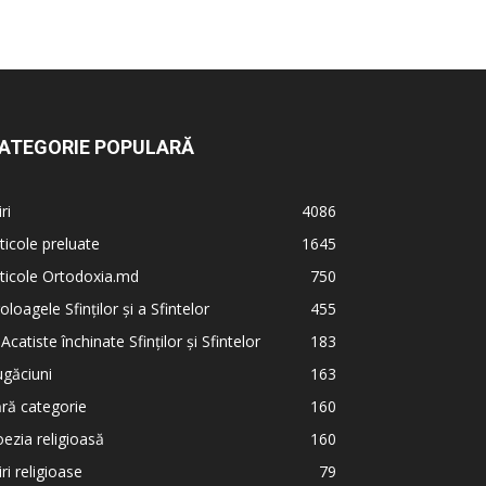
ATEGORIE POPULARĂ
iri
4086
ticole preluate
1645
ticole Ortodoxia.md
750
oloagele Sfinților și a Sfintelor
455
 Acatiste închinate Sfinților și Sfintelor
183
găciuni
163
ră categorie
160
ezia religioasă
160
iri religioase
79