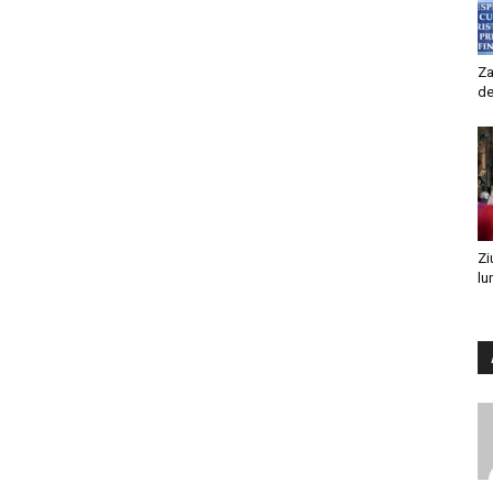
Za
de
Zi
lu