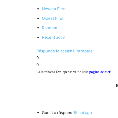
Newest First
Oldest First
Random
Recent activ
Răspunde la această întrebare
0
0
La întrebarea Dvs. sper să vă fie utilă
pagina de aici
!
H
Guest
a răspuns
15 ani ago