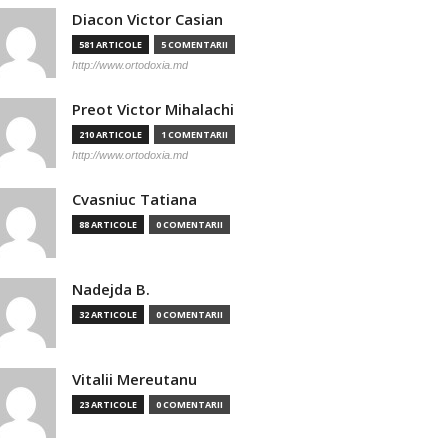
Diacon Victor Casian
581 ARTICOLE
5 COMENTARII
http://www.ortodoxia.md
Preot Victor Mihalachi
210 ARTICOLE
1 COMENTARII
http://www.ortodoxia.md
Cvasniuc Tatiana
88 ARTICOLE
0 COMENTARII
Nadejda B.
32 ARTICOLE
0 COMENTARII
Vitalii Mereutanu
23 ARTICOLE
0 COMENTARII