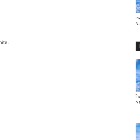
În
Na
mite.
În
Na