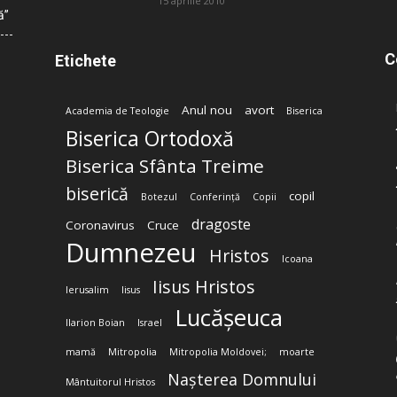
15 aprilie 2010
ă”
C
Etichete
Anul nou
avort
Academia de Teologie
Biserica
Biserica Ortodoxă
Biserica Sfânta Treime
biserică
copil
Botezul
Conferință
Copii
dragoste
Coronavirus
Cruce
Dumnezeu
Hristos
Icoana
Iisus Hristos
Ierusalim
Iisus
Lucășeuca
Ilarion Boian
Israel
mamă
Mitropolia
Mitropolia Moldovei;
moarte
Nașterea Domnului
Mântuitorul Hristos