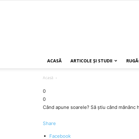
ACASĂ
ARTICOLE ŞI STUDII
RUGĂ
Acasă
0
0
Când apune soarele? Să știu când mănânc h
Share
Facebook