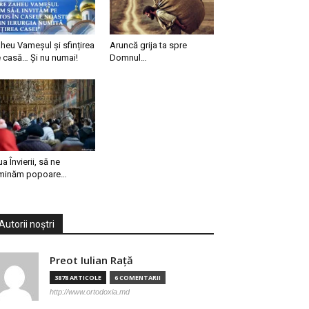
heu Vameșul și sfințirea
Aruncă grija ta spre
 casă… Și nu numai!
Domnul…
ua Învierii, să ne
minăm popoare…
Autorii noștri
Preot Iulian Raţă
3878 ARTICOLE
6 COMENTARII
http://www.ortodoxia.md