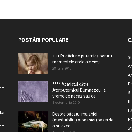
POSTĂRI POPULARE
C
+++ Rugăciune puternică pentru
St
momentele grele ale vieţii
Ar
28 iulie 2010
Ar
Pr
**** Acatistul către
Atotputernicul Dumnezeu, la
6.
vreme de necaz sau de...
Ru
5 octombrie 2010
Fă
lui
Despre păcatul malahiei
Po
(masturbării) şi onaniei (pazei de
a nu avea...
St