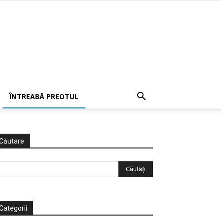
ÎNTREABĂ PREOTUL
Căutare
Categorii