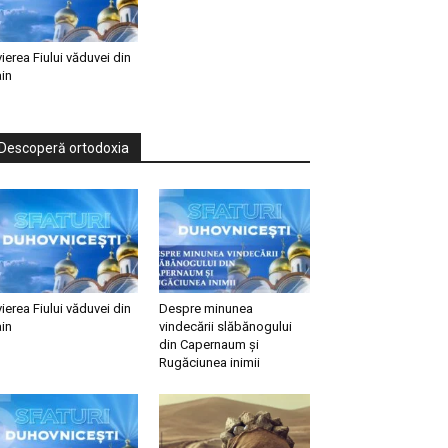
vierea Fiului văduvei din
in
Descoperă ortodoxia
vierea Fiului văduvei din
Despre minunea
in
vindecării slăbănogului
din Capernaum și
Rugăciunea inimii