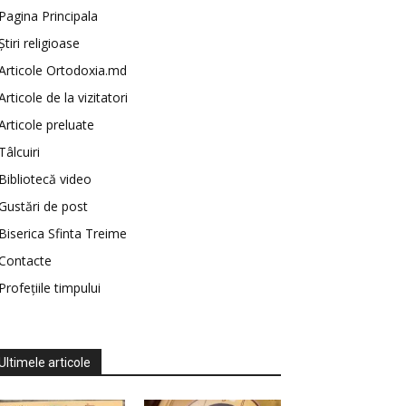
Pagina Principala
Știri religioase
Articole Ortodoxia.md
Articole de la vizitatori
Articole preluate
Tâlcuiri
Bibliotecă video
Gustări de post
Biserica Sfinta Treime
Contacte
Profețiile timpului
Ultimele articole