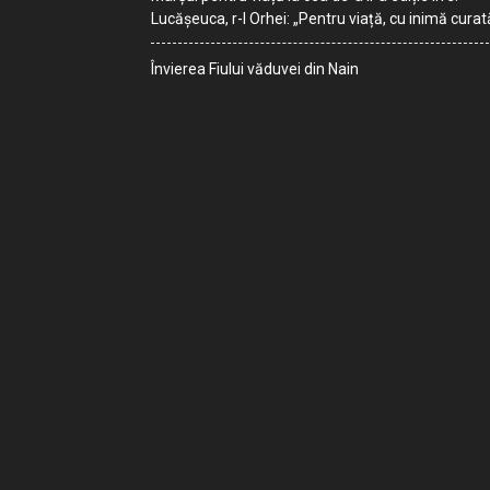
Lucășeuca, r-l Orhei: „Pentru viață, cu inimă curat
Învierea Fiului văduvei din Nain