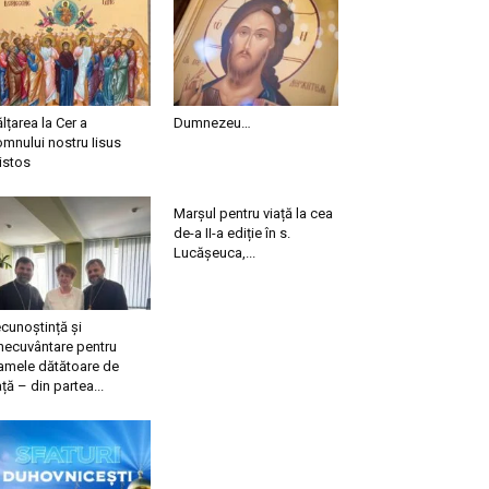
ălțarea la Cer a
Dumnezeu…
mnului nostru Iisus
istos
Marșul pentru viață la cea
de-a II-a ediție în s.
Lucășeuca,...
cunoștință și
necuvântare pentru
mele dătătoare de
ață – din partea...