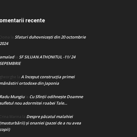
omentarii recente
Sfaturi duhovnicești din 20 octombrie
Doina
la
2024
amalad
SF SILUAN ATHONITUL -11/ 24
la
SEPEMBRIE
A început construcţia primei
gheorghe
la
mănăstiri ortodoxe din Japonia
Radu Mungiu
Cu Sfinții odihnește Doamne
la
sufletul nou adormitei roabei Tale…
Despre păcatul malahiei
Crina Marina
la
(masturbării) şi onaniei (pazei de a nu avea
copii)