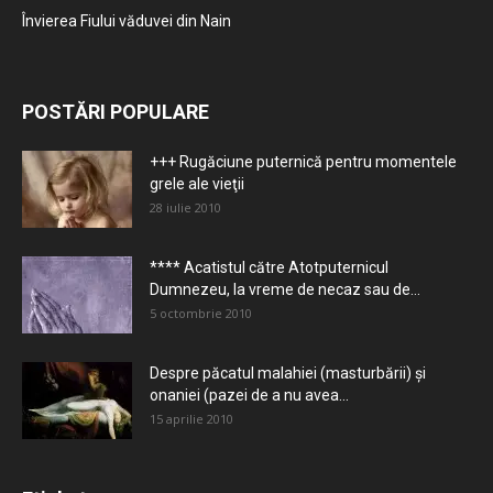
Învierea Fiului văduvei din Nain
POSTĂRI POPULARE
+++ Rugăciune puternică pentru momentele
grele ale vieţii
28 iulie 2010
**** Acatistul către Atotputernicul
Dumnezeu, la vreme de necaz sau de...
5 octombrie 2010
Despre păcatul malahiei (masturbării) şi
onaniei (pazei de a nu avea...
15 aprilie 2010