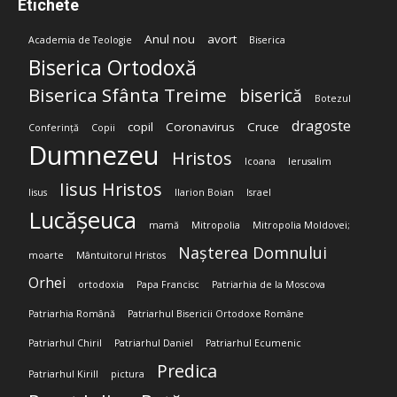
Etichete
Anul nou
avort
Academia de Teologie
Biserica
Biserica Ortodoxă
Biserica Sfânta Treime
biserică
Botezul
dragoste
copil
Coronavirus
Cruce
Conferință
Copii
Dumnezeu
Hristos
Icoana
Ierusalim
Iisus Hristos
Iisus
Ilarion Boian
Israel
Lucășeuca
mamă
Mitropolia
Mitropolia Moldovei;
Nașterea Domnului
moarte
Mântuitorul Hristos
Orhei
ortodoxia
Papa Francisc
Patriarhia de la Moscova
Patriarhia Română
Patriarhul Bisericii Ortodoxe Române
Patriarhul Chiril
Patriarhul Daniel
Patriarhul Ecumenic
Predica
Patriarhul Kirill
pictura