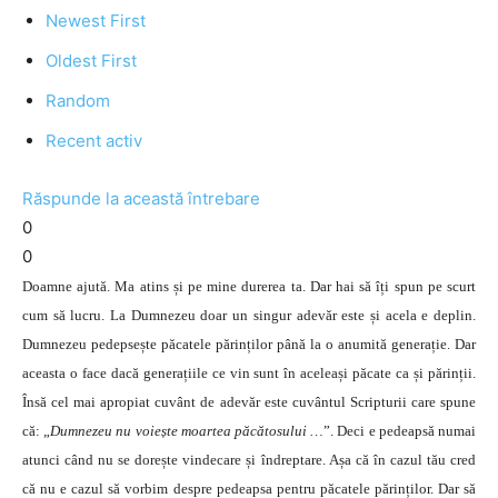
Newest First
Oldest First
Random
Recent activ
Răspunde la această întrebare
0
0
Doamne ajută. Ma atins și pe mine durerea ta. Dar hai să îți spun pe scurt
cum să lucru. La Dumnezeu doar un singur adevăr este și acela e deplin.
Dumnezeu pedepsește păcatele părinților până la o anumită generație. Dar
aceasta o face dacă generațiile ce vin sunt în aceleași păcate ca și părinții.
Însă cel mai apropiat cuvânt de adevăr este cuvântul Scripturii care spune
că: „
Dumnezeu nu voiește moartea păcătosului …
”. Deci e pedeapsă numai
atunci când nu se dorește vindecare și îndreptare. Așa că în cazul tău cred
că nu e cazul să vorbim despre pedeapsa pentru păcatele părinților. Dar să