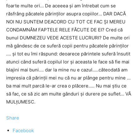
foarte multe ori… De aceeea și am întrebat cum se
răsfrâng păcatele părinților asupra copiilor… DAR DACĂ
NOI NU SUNTEM DEACORD CU TOT CE FAC ȘI MEREU
CONDAMNĂM FAPTELE RELE FĂCUTE DE EI? Cred că
bunul DUMNEZEU VEDE ACESTE LUCRURI? De multe ori
mă gândesc de ce suferă copii pentru păcatele părinților
…. și tot eu îmi răspund: deoarece părintele suferă însutit
atunci când suferă copilul lor și aceasta le face să fie mai
blajini mai buni…. dar la mine nu e cazul…..câteodată am
impresia că părinții mei nu că nu ar plânge pentru mine …
ba mai mult parcă le-ar crea o plăcere….. Nu mai știu ce
să fac, ce să zic am multe gânduri și durere pe suflet… VĂ
MULțUMESC.
Share
Facebook