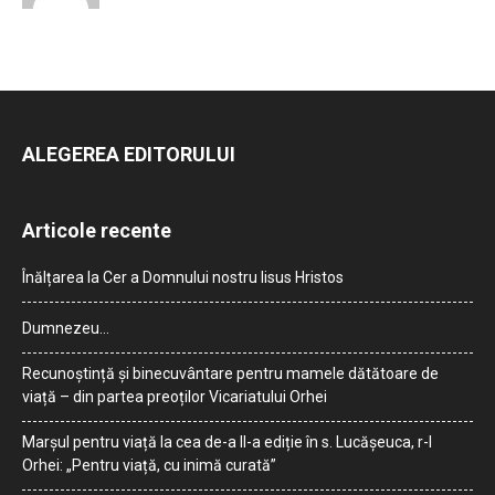
ALEGEREA EDITORULUI
Articole recente
Înălțarea la Cer a Domnului nostru Iisus Hristos
Dumnezeu…
Recunoștință și binecuvântare pentru mamele dătătoare de
viață – din partea preoților Vicariatului Orhei
Marșul pentru viață la cea de-a II-a ediție în s. Lucășeuca, r-l
Orhei: „Pentru viață, cu inimă curată”