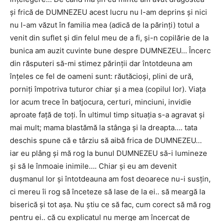
și frică de DUMNEZEU acest lucru nu l-am deprins și nici
nu l-am văzut în familia mea (adică de la părinți) totul a
venit din suflet și din felul meu de a fi, și-n copilărie de la
bunica am auzit cuvinte bune despre DUMNEZEU… Încerc
din răsputeri să-mi stimez părinții dar întotdeuna am
înțeles ce fel de oameni sunt: răutăcioși, plini de ură,
porniți împotriva tuturor chiar și a mea (copilul lor). Viața
lor acum trece în batjocura, certuri, minciuni, invidie
aproate față de toți. În ultimul timp situația s-a agravat și
mai mult; mama blastămă la stânga și la dreapta…. tata
deschis spune că e târziu să aibă frica de DUMNEZEU…
iar eu plâng și mă rog la bunul DUMNEZEU să-i lumineze
și să le înmoaie inimile…. Chiar și eu am devenit
dușmanul lor și întotdeauna am fost deoarece nu-i susțin,
ci mereu îi rog să înceteze să lase de la ei.. să meargă la
biserică și tot așa. Nu știu ce să fac, cum corect să mă rog
pentru ei.. că cu explicatul nu merge am încercat de