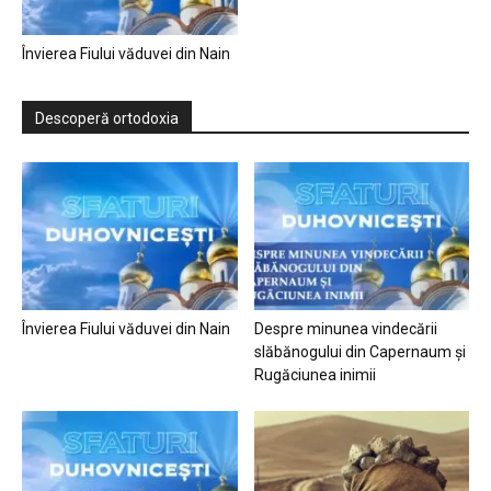
Învierea Fiului văduvei din Nain
Descoperă ortodoxia
Învierea Fiului văduvei din Nain
Despre minunea vindecării
slăbănogului din Capernaum și
Rugăciunea inimii