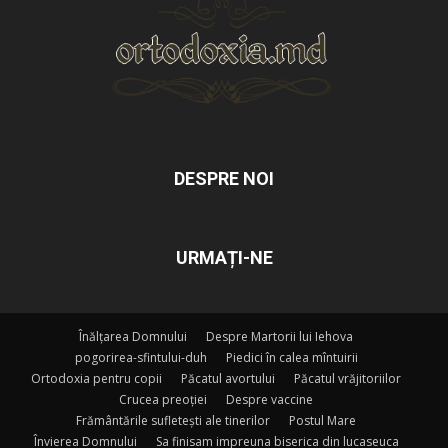
DESPRE NOI
URMAȚI-NE
Înălțarea Domnului
Despre Martorii lui Iehova
pogorirea-sfintului-duh
Piedici în calea mîntuirii
Ortodoxia pentru copii
Păcatul avortului
Păcatul vrăjitoriilor
Crucea preoției
Despre vaccine
Frământările sufletești ale tinerilor
Postul Mare
Învierea Domnului
Sa finisam impreuna biserica din lucaseuca