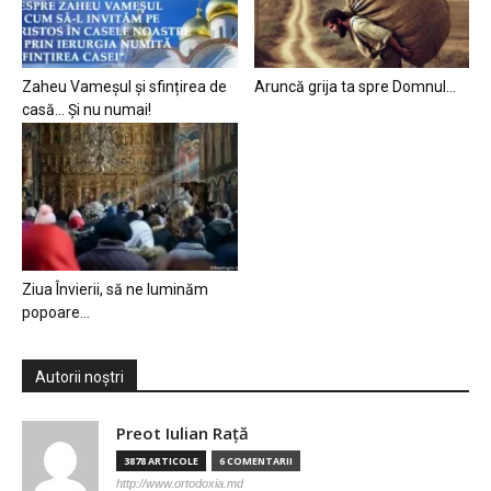
Zaheu Vameșul și sfințirea de
Aruncă grija ta spre Domnul…
casă… Și nu numai!
Ziua Învierii, să ne luminăm
popoare…
Autorii noștri
Preot Iulian Raţă
3878 ARTICOLE
6 COMENTARII
http://www.ortodoxia.md