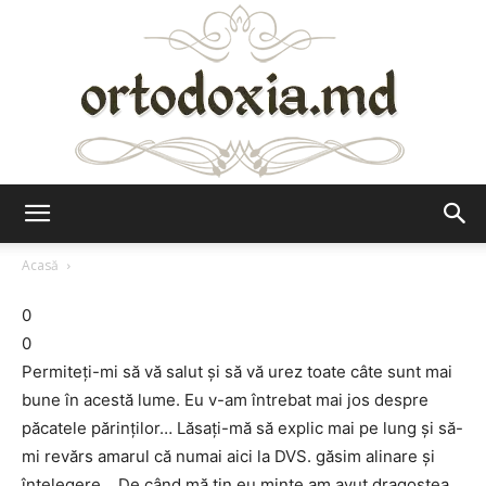
Ortodoxia.md
Acasă
0
0
Permiteți-mi să vă salut și să vă urez toate câte sunt mai
bune în acestă lume. Eu v-am întrebat mai jos despre
păcatele părinților… Lăsați-mă să explic mai pe lung și să-
mi revărs amarul că numai aici la DVS. găsim alinare și
înțelegere… De când mă țin eu minte am avut dragostea