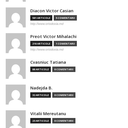
Diacon Victor Casian
581 ARTICOLE
5 COMENTARII
http://www.ortodoxia.md
Preot Victor Mihalachi
210 ARTICOLE
1 COMENTARII
http://www.ortodoxia.md
Cvasniuc Tatiana
88 ARTICOLE
0 COMENTARII
Nadejda B.
32 ARTICOLE
0 COMENTARII
Vitalii Mereutanu
23 ARTICOLE
0 COMENTARII