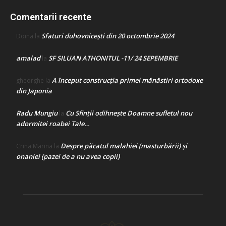
Comentarii recente
Sfaturi duhovnicești din 20 octombrie 2024
Doina
la
amalad
SF SILUAN ATHONITUL -11/ 24 SEPEMBRIE
la
A început construcţia primei mănăstiri ortodoxe
gheorghe
la
din Japonia
Radu Mungiu
Cu Sfinții odihnește Doamne sufletul nou
la
adormitei roabei Tale…
Despre păcatul malahiei (masturbării) şi
Crina Marina
la
onaniei (pazei de a nu avea copii)