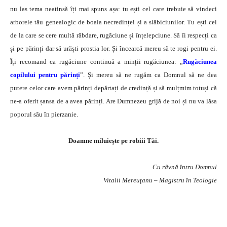
nu las tema neatinsă îți mai spuns așa: tu ești cel care trebuie să vindeci
arborele tău genealogic de boala necredinței și a slăbiciunilor. Tu ești cel
de la care se cere multă răbdare, rugăciune și înțelepciune. Să îi respecți ca
și pe părinți dar să urăști prostia lor. Și încearcă mereu să te rogi pentru ei.
Îți recomand ca rugăciune continuă a minții rugăciunea: „
Rugăciunea
copilului pentru părinți
”. Și mereu să ne rugăm ca Domnul să ne dea
putere celor care avem părinți depărtați de credință și să mulțmim totuși că
ne-a oferit șansa de a avea părinți. Are Dumnezeu grijă de noi și nu va lăsa
poporul său în pierzanie.
Doamne miluiește pe robiii Tăi.
Cu râvnă întru Domnul
Vitalii Mereuţanu – Magistru în Teologie