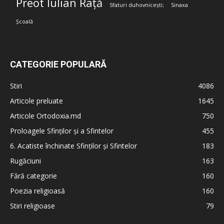
Preot Iulian Rață
Sfaturi duhovnicești;
Sinaxa
Școală
CATEGORIE POPULARĂ
Stiri
4086
Articole preluate
1645
Articole Ortodoxia.md
750
Proloagele Sfinților și a Sfintelor
455
6. Acatiste închinate Sfinților și Sfintelor
183
Rugăciuni
163
Fără categorie
160
Poezia religioasă
160
Stiri religioase
79