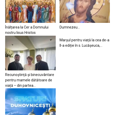
Înălțarea la Cer a Domnului
Dumnezeu…
nostru Iisus Hristos
Marșul pentru viață la cea de-a
II-a ediție în s. Lucășeuca,...
Recunoștință și binecuvântare
pentru mamele dătătoare de
viață – din partea...