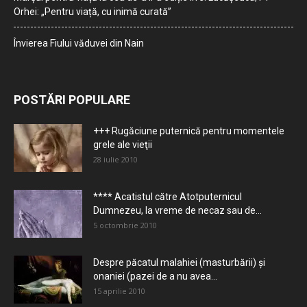
Orhei: „Pentru viață, cu inimă curată”
Învierea Fiului văduvei din Nain
POSTĂRI POPULARE
+++ Rugăciune puternică pentru momentele
grele ale vieţii
28 iulie 2010
**** Acatistul către Atotputernicul
Dumnezeu, la vreme de necaz sau de...
5 octombrie 2010
Despre păcatul malahiei (masturbării) şi
onaniei (pazei de a nu avea...
15 aprilie 2010