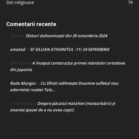
Stiri religioase
79
Comentarii recente
Sfaturi duhovnicești din 20 octombrie 2024
Doina
la
amalad
SF SILUAN ATHONITUL -11/ 24 SEPEMBRIE
la
A început construcţia primei mănăstiri ortodoxe
gheorghe
la
din Japonia
Radu Mungiu
Cu Sfinții odihnește Doamne sufletul nou
la
adormitei roabei Tale…
Despre păcatul malahiei (masturbării) şi
Crina Marina
la
onaniei (pazei de a nu avea copii)