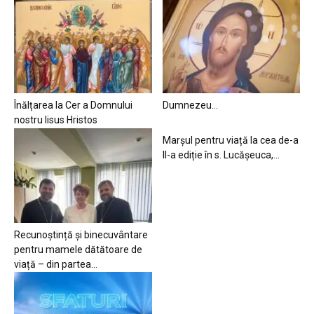
Înălțarea la Cer a Domnului
Dumnezeu…
nostru Iisus Hristos
Marșul pentru viață la cea de-a
II-a ediție în s. Lucășeuca,...
Recunoștință și binecuvântare
pentru mamele dătătoare de
viață – din partea...