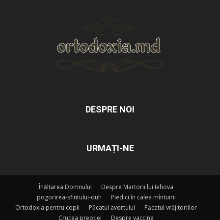
DESPRE NOI
URMAȚI-NE
Înălțarea Domnului
Despre Martorii lui Iehova
pogorirea-sfintului-duh
Piedici în calea mîntuirii
Ortodoxia pentru copii
Păcatul avortului
Păcatul vrăjitoriilor
Crucea preoției
Despre vaccine