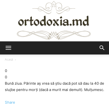
Ortodoxia.md
Acasă
0
0
Bună ziua. Părinte aş vrea să ştiu dacă pot să dau la 40 de
slujbe pentru morţi (dacă a murit mai demult). Mulţumesc.
Share