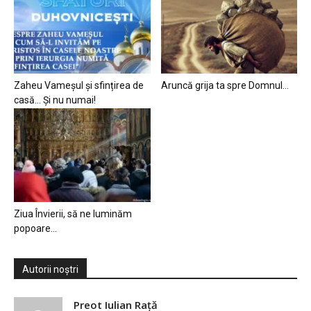
Zaheu Vameșul și sfințirea de
Aruncă grija ta spre Domnul…
casă… Și nu numai!
Ziua Învierii, să ne luminăm
popoare…
Autorii noștri
Preot Iulian Raţă