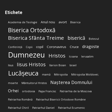
Etichete
Anul nou
avort
Academia de Teologie
Biserica
Biserica Ortodoxă
Biserica Sfânta Treime
biserică
Botezul
dragoste
copil
Coronavirus
Cruce
Conferință
Copii
Dumnezeu
Hristos
Icoana
Ierusalim
Iisus Hristos
Iisus
Ilarion Boian
Israel
Lucășeuca
mamă
Mitropolia
Mitropolia Moldovei;
Nașterea Domnului
moarte
Mântuitorul Hristos
Orhei
ortodoxia
Papa Francisc
Patriarhia de la Moscova
Patriarhia Română
Patriarhul Bisericii Ortodoxe Române
Patriarhul Chiril
Patriarhul Daniel
Patriarhul Ecumenic