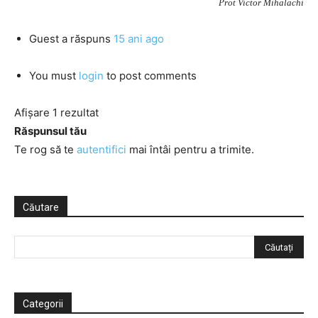
Prot Victor Mihalachi
Guest
a răspuns
15 ani ago
You must
login
to post comments
Afișare 1 rezultat
Răspunsul tău
Te rog să te
autentifici
mai întâi pentru a trimite.
Căutare
Categorii