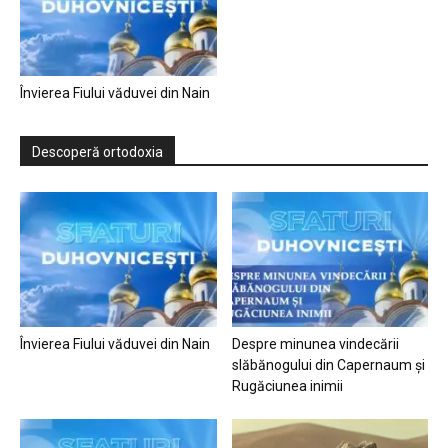
Învierea Fiului văduvei din Nain
Descoperă ortodoxia
Învierea Fiului văduvei din Nain
Despre minunea vindecării
slăbănogului din Capernaum și
Rugăciunea inimii