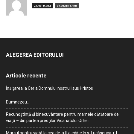
23 ARTICOLE
0 COMENTARII
ALEGEREA EDITORULUI
Articole recente
Înălțarea la Cer a Domnului nostru Iisus Hristos
Dumnezeu…
Recunoștință și binecuvântare pentru mamele dătătoare de
viață – din partea preoților Vicariatului Orhei
Marșul pentru viață la cea de-a II-a ediție în s. Lucășeuca, r-l