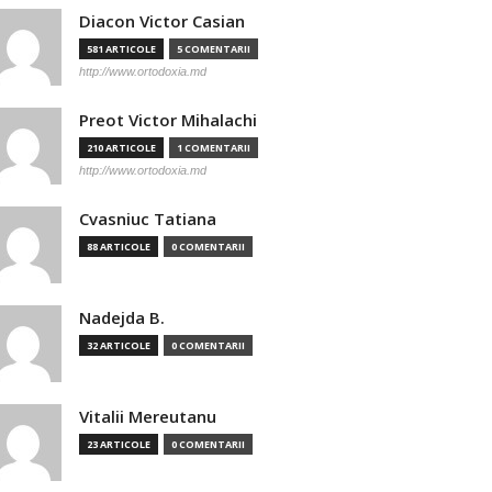
Diacon Victor Casian
581 ARTICOLE
5 COMENTARII
http://www.ortodoxia.md
Preot Victor Mihalachi
210 ARTICOLE
1 COMENTARII
http://www.ortodoxia.md
Cvasniuc Tatiana
88 ARTICOLE
0 COMENTARII
Nadejda B.
32 ARTICOLE
0 COMENTARII
Vitalii Mereutanu
23 ARTICOLE
0 COMENTARII