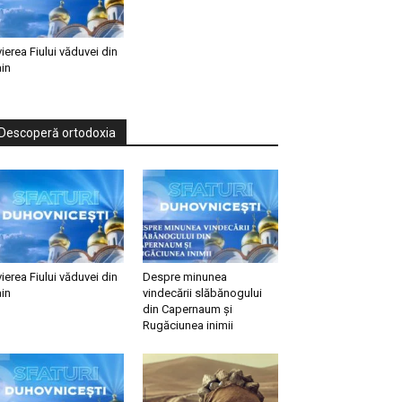
vierea Fiului văduvei din
in
Descoperă ortodoxia
vierea Fiului văduvei din
Despre minunea
in
vindecării slăbănogului
din Capernaum și
Rugăciunea inimii