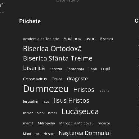
15 aprilie 2010
ă”
C
Etichete
Anul nou
avort
Academia de Teologie
Biserica
Biserica Ortodoxă
Biserica Sfânta Treime
biserică
copil
Botezul
Conferință
Copii
dragoste
Coronavirus
Cruce
Dumnezeu
Hristos
Icoana
Iisus Hristos
Ierusalim
Iisus
Lucășeuca
Ilarion Boian
Israel
mamă
Mitropolia
Mitropolia Moldovei;
moarte
Nașterea Domnului
Mântuitorul Hristos