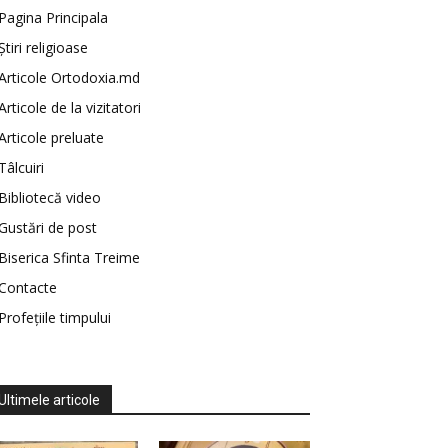
Pagina Principala
Știri religioase
Articole Ortodoxia.md
Articole de la vizitatori
Articole preluate
Tâlcuiri
Bibliotecă video
Gustări de post
Biserica Sfinta Treime
Contacte
Profețiile timpului
Ultimele articole