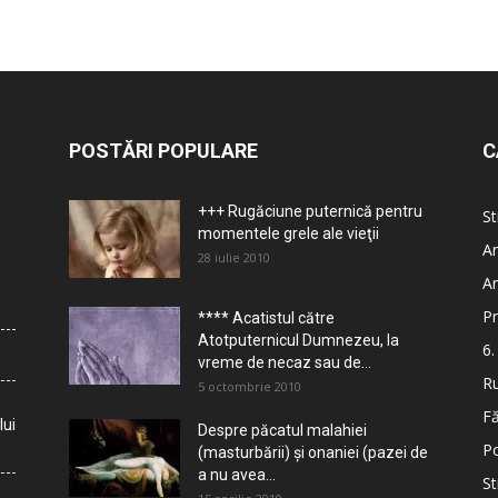
POSTĂRI POPULARE
C
+++ Rugăciune puternică pentru
St
momentele grele ale vieţii
Ar
28 iulie 2010
Ar
Pr
**** Acatistul către
Atotputernicul Dumnezeu, la
6.
vreme de necaz sau de...
Ru
5 octombrie 2010
Fă
lui
Despre păcatul malahiei
Po
(masturbării) şi onaniei (pazei de
a nu avea...
St