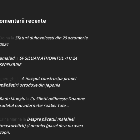
omentarii recente
Sfaturi duhovnicești din 20 octombrie
Doina
la
2024
amalad
SF SILUAN ATHONITUL -11/ 24
la
SEPEMBRIE
A început construcţia primei
gheorghe
la
mănăstiri ortodoxe din Japonia
Radu Mungiu
Cu Sfinții odihnește Doamne
la
sufletul nou adormitei roabei Tale…
Despre păcatul malahiei
Crina Marina
la
(masturbării) şi onaniei (pazei de a nu avea
copii)