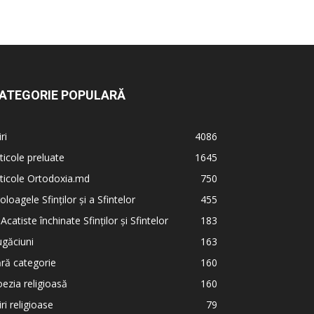
ATEGORIE POPULARĂ
iri
4086
ticole preluate
1645
ticole Ortodoxia.md
750
oloagele Sfinților și a Sfintelor
455
 Acatiste închinate Sfinților și Sfintelor
183
găciuni
163
ră categorie
160
ezia religioasă
160
iri religioase
79