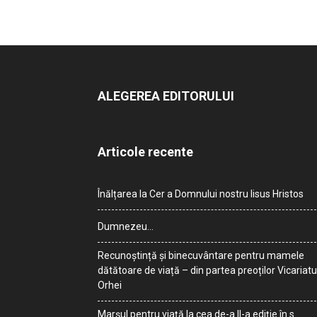
ALEGEREA EDITORULUI
Articole recente
Înălțarea la Cer a Domnului nostru Iisus Hristos
Dumnezeu…
Recunoștință și binecuvântare pentru mamele
dătătoare de viață – din partea preoților Vicariatu
Orhei
Marșul pentru viață la cea de-a II-a ediție în s.