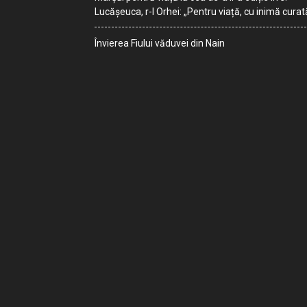
Lucășeuca, r-l Orhei: „Pentru viață, cu inimă curat
Învierea Fiului văduvei din Nain