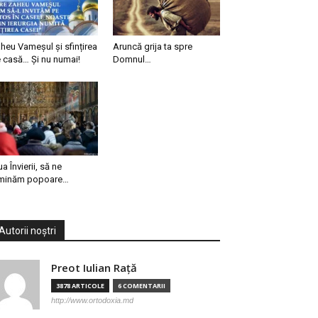
heu Vameșul și sfințirea
Aruncă grija ta spre
 casă… Și nu numai!
Domnul…
ua Învierii, să ne
minăm popoare…
Autorii noștri
Preot Iulian Raţă
3878 ARTICOLE
6 COMENTARII
http://www.ortodoxia.md