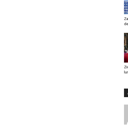
Za
de
Zi
lu