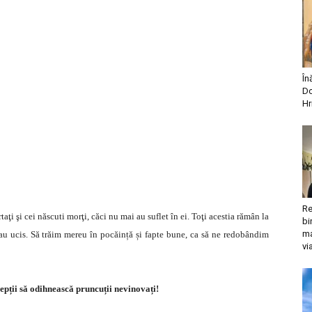
În
Do
Hr
Re
aţi şi cei născuti morţi, căci nu mai au suflet în ei. Toţi acestia rămân la
bi
ma
-au ucis. Să trăim mereu în pocăință și fapte bune, ca să ne redobândim
vi
epții să odihnească pruncuții nevinovați!