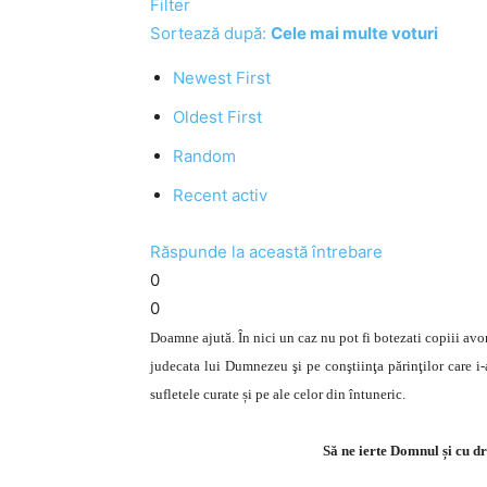
Filter
Sortează după:
Cele mai multe voturi
Newest First
Oldest First
Random
Recent activ
Răspunde la această întrebare
0
0
Doamne ajută. În nici un caz nu pot fi botezati copiii avort
judecata lui Dumnezeu şi pe conştiinţa părinţilor care i
sufletele curate și pe ale celor din întuneric.
S
ă ne ierte Domnul și cu dr