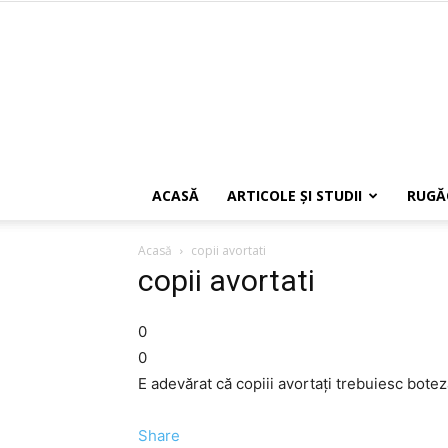
ACASĂ
ARTICOLE ŞI STUDII
RUGĂ
Acasă
copii avortati
copii avortati
0
0
E adevărat că copiii avortaţi trebuiesc botez
Share