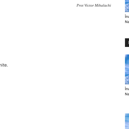
Prot Victor Mihalachi
În
Na
mite.
În
Na