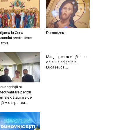
ălțarea la Cer a
Dumnezeu…
mnului nostru Iisus
istos
Marșul pentru viață la cea
de-a II-a ediție în s.
Lucășeuca,...
cunoștință și
necuvântare pentru
mele dătătoare de
ață – din partea...