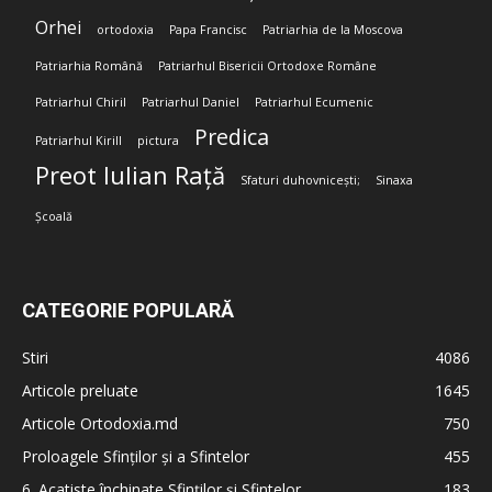
Orhei
ortodoxia
Papa Francisc
Patriarhia de la Moscova
Patriarhia Română
Patriarhul Bisericii Ortodoxe Române
Patriarhul Chiril
Patriarhul Daniel
Patriarhul Ecumenic
Predica
Patriarhul Kirill
pictura
Preot Iulian Rață
Sfaturi duhovnicești;
Sinaxa
Școală
CATEGORIE POPULARĂ
Stiri
4086
Articole preluate
1645
Articole Ortodoxia.md
750
Proloagele Sfinților și a Sfintelor
455
6. Acatiste închinate Sfinților și Sfintelor
183