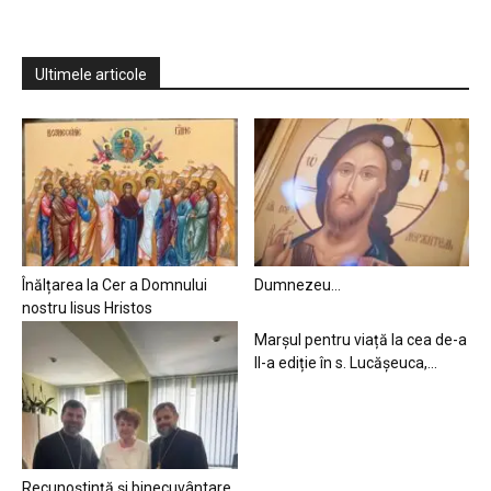
Ultimele articole
Înălțarea la Cer a Domnului
Dumnezeu…
nostru Iisus Hristos
Marșul pentru viață la cea de-a
II-a ediție în s. Lucășeuca,...
Recunoștință și binecuvântare