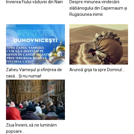
Învierea Fiului văduvei din Nain
Despre minunea vindecării
slăbănogului din Capernaum și
Rugăciunea inimii
Zaheu Vameșul și sfințirea de
Aruncă grija ta spre Domnul…
casă… Și nu numai!
Ziua Învierii, să ne luminăm
popoare…