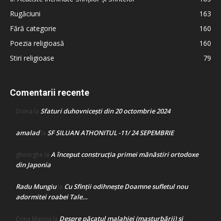
Rugăciuni
163
Fără categorie
160
Poezia religioasă
160
Stiri religioase
79
Comentarii recente
Sfaturi duhovnicești din 20 octombrie 2024
Doina
la
amalad
SF SILUAN ATHONITUL -11/ 24 SEPEMBRIE
la
A început construcţia primei mănăstiri ortodoxe
gheorghe
la
din Japonia
Radu Mungiu
Cu Sfinții odihnește Doamne sufletul nou
la
adormitei roabei Tale…
Despre păcatul malahiei (masturbării) şi
Crina Marina
la