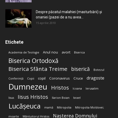
Despre păcatul malahiei (masturbării) şi
onaniei (pazei de a nu avea...
15 aprilie 2010
Etichete
Anul nou
avort
Academia de Teologie
Biserica
Biserica Ortodoxă
Biserica Sfânta Treime
biserică
Botezul
dragoste
copil
Coronavirus
Cruce
Conferință
Copii
Dumnezeu
Hristos
Icoana
Ierusalim
Iisus Hristos
Iisus
Ilarion Boian
Israel
Lucășeuca
mamă
Mitropolia
Mitropolia Moldovei;
Nașterea Domnului
moarte
Mântuitorul Hristos