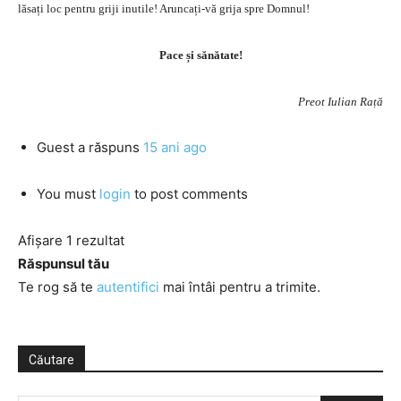
lăsați loc pentru griji inutile! Aruncați-vă grija spre Domnul!
Pace și sănătate!
Preot Iulian Rață
Guest
a răspuns
15 ani ago
You must
login
to post comments
Afișare 1 rezultat
Răspunsul tău
Te rog să te
autentifici
mai întâi pentru a trimite.
Căutare