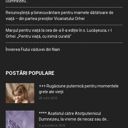
Dumnezeu…
Recunoștință și binecuvântare pentru mamele dătătoare de
viață – din partea preoților Vicariatului Orhei
Marșul pentru viață la cea de-a II-a ediție în s. Lucășeuca, r-l
Orhei: „Pentru viață, cu inimă curată”
Învierea Fiului văduvei din Nain
POSTĂRI POPULARE
+++ Rugăciune puternică pentru momentele
grele ale vieţii
28 iulie 2010
**** Acatistul către Atotputernicul
Dumnezeu, la vreme de necaz sau de...
5 octombrie 2010