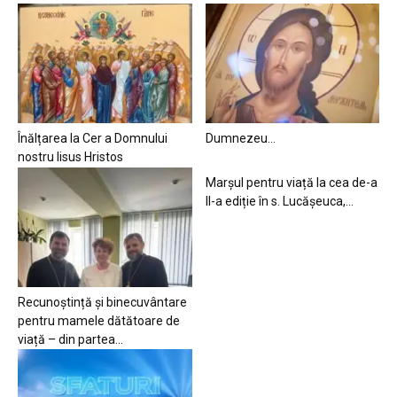
Înălțarea la Cer a Domnului
Dumnezeu…
nostru Iisus Hristos
Marșul pentru viață la cea de-a
II-a ediție în s. Lucășeuca,...
Recunoștință și binecuvântare
pentru mamele dătătoare de
viață – din partea...