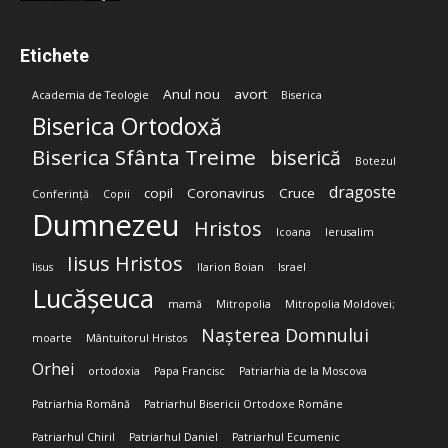
Etichete
Anul nou
avort
Academia de Teologie
Biserica
Biserica Ortodoxă
Biserica Sfânta Treime
biserică
Botezul
dragoste
copil
Coronavirus
Cruce
Conferință
Copii
Dumnezeu
Hristos
Icoana
Ierusalim
Iisus Hristos
Iisus
Ilarion Boian
Israel
Lucășeuca
mamă
Mitropolia
Mitropolia Moldovei;
Nașterea Domnului
moarte
Mântuitorul Hristos
Orhei
ortodoxia
Papa Francisc
Patriarhia de la Moscova
Patriarhia Română
Patriarhul Bisericii Ortodoxe Române
Patriarhul Chiril
Patriarhul Daniel
Patriarhul Ecumenic