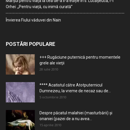
Marșul pentru viață la cea de-a II-a ediție în s. Lucășeuca, r-l
Orhei: „Pentru viață, cu inimă curată”
Învierea Fiului văduvei din Nain
POSTĂRI POPULARE
+++ Rugăciune puternică pentru momentele
grele ale vieţii
28 iulie 2010
**** Acatistul către Atotputernicul
Dumnezeu, la vreme de necaz sau de...
5 octombrie 2010
Despre păcatul malahiei (masturbării) şi
onaniei (pazei de a nu avea...
15 aprilie 2010