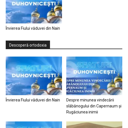
Învierea Fiului văduvei din Nain
Descoperă ortodoxia
Învierea Fiului văduvei din Nain
Despre minunea vindecării
slăbănogului din Capernaum și
Rugăciunea inimii