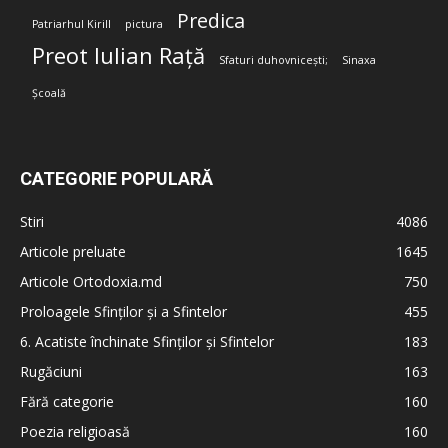
Predica
Patriarhul Kirill
pictura
Preot Iulian Rață
Sfaturi duhovnicești;
Sinaxa
Școală
CATEGORIE POPULARĂ
Stiri
4086
Articole preluate
1645
Articole Ortodoxia.md
750
Proloagele Sfinților și a Sfintelor
455
6. Acatiste închinate Sfinților și Sfintelor
183
Rugăciuni
163
Fără categorie
160
Poezia religioasă
160