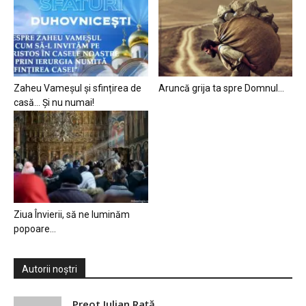
Zaheu Vameșul și sfințirea de
Aruncă grija ta spre Domnul…
casă… Și nu numai!
Ziua Învierii, să ne luminăm
popoare…
Autorii noștri
Preot Iulian Raţă