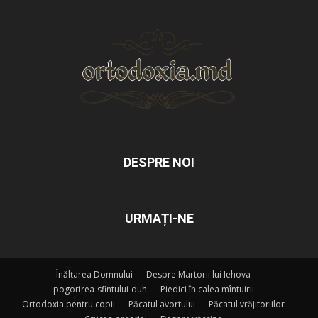
DESPRE NOI
URMAȚI-NE
Înălțarea Domnului
Despre Martorii lui Iehova
pogorirea-sfintului-duh
Piedici în calea mîntuirii
Ortodoxia pentru copii
Păcatul avortului
Păcatul vrăjitoriilor