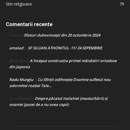
Stiri religioase
79
Comentarii recente
Sfaturi duhovnicești din 20 octombrie 2024
Doina
la
amalad
SF SILUAN ATHONITUL -11/ 24 SEPEMBRIE
la
A început construcţia primei mănăstiri ortodoxe
gheorghe
la
din Japonia
Radu Mungiu
Cu Sfinții odihnește Doamne sufletul nou
la
adormitei roabei Tale…
Despre păcatul malahiei (masturbării) şi
Crina Marina
la
onaniei (pazei de a nu avea copii)