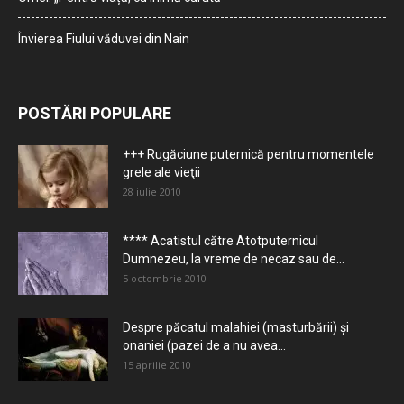
Învierea Fiului văduvei din Nain
POSTĂRI POPULARE
+++ Rugăciune puternică pentru momentele
grele ale vieţii
28 iulie 2010
**** Acatistul către Atotputernicul
Dumnezeu, la vreme de necaz sau de...
5 octombrie 2010
Despre păcatul malahiei (masturbării) şi
onaniei (pazei de a nu avea...
15 aprilie 2010