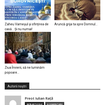
Zaheu Vameșul și sfințirea de
Aruncă grija ta spre Domnul…
casă… Și nu numai!
Ziua Învierii, să ne luminăm
popoare…
Autorii noștri
Preot Iulian Raţă
3878 ARTICOLE
6 COMENTARII