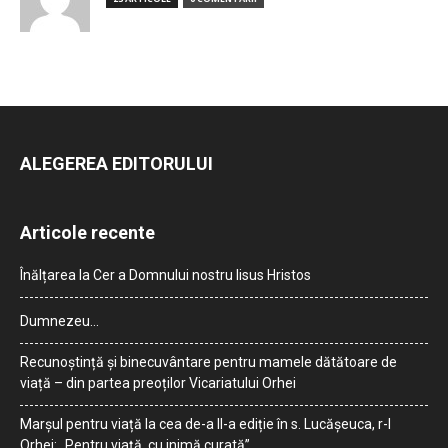
ALEGEREA EDITORULUI
Articole recente
Înălțarea la Cer a Domnului nostru Iisus Hristos
Dumnezeu…
Recunoștință și binecuvântare pentru mamele dătătoare de
viață – din partea preoților Vicariatului Orhei
Marșul pentru viață la cea de-a II-a ediție în s. Lucășeuca, r-l
Orhei: „Pentru viață, cu inimă curată”