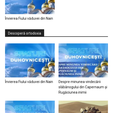
Învierea Fiului văduvei din Nain
Descoperă ortodoxia
Învierea Fiului văduvei din Nain
Despre minunea vindecării
slăbănogului din Capernaum și
Rugăciunea inimii