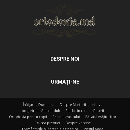
DESPRE NOI
URMAȚI-NE
Înălțarea Domnului
Despre Martorii lui Iehova
pogorirea-sfintului-duh
Piedici în calea mîntuirii
Ortodoxia pentru copii
Păcatul avortului
Păcatul vrăjitoriilor
Crucea preoției
Despre vaccine
Frământările sufletești ale tinerilor
Postul Mare