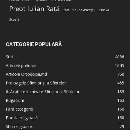
Preot Iulian Rață
Sfaturi duhovnicești;
Sinaxa
Școală
CATEGORIE POPULARĂ
Stiri
4086
Articole preluate
1645
Articole Ortodoxia.md
750
Proloagele Sfinților și a Sfintelor
455
6. Acatiste închinate Sfinților și Sfintelor
183
Rugăciuni
163
Fără categorie
160
Poezia religioasă
160
Stiri religioase
79