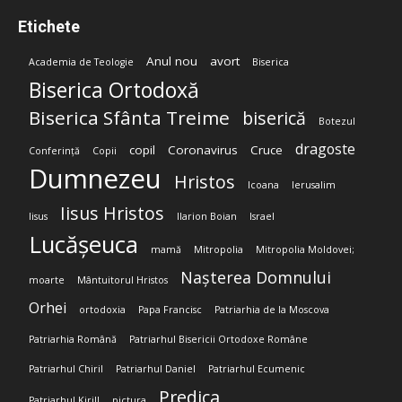
Etichete
Anul nou
avort
Academia de Teologie
Biserica
Biserica Ortodoxă
Biserica Sfânta Treime
biserică
Botezul
dragoste
copil
Coronavirus
Cruce
Conferință
Copii
Dumnezeu
Hristos
Icoana
Ierusalim
Iisus Hristos
Iisus
Ilarion Boian
Israel
Lucășeuca
mamă
Mitropolia
Mitropolia Moldovei;
Nașterea Domnului
moarte
Mântuitorul Hristos
Orhei
ortodoxia
Papa Francisc
Patriarhia de la Moscova
Patriarhia Română
Patriarhul Bisericii Ortodoxe Române
Patriarhul Chiril
Patriarhul Daniel
Patriarhul Ecumenic
Predica
Patriarhul Kirill
pictura