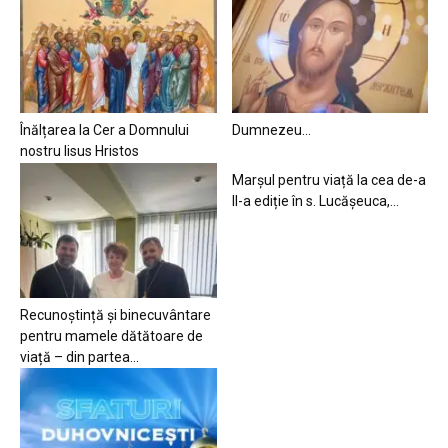
Înălțarea la Cer a Domnului
Dumnezeu…
nostru Iisus Hristos
Marșul pentru viață la cea de-a
II-a ediție în s. Lucășeuca,...
Recunoștință și binecuvântare
pentru mamele dătătoare de
viață – din partea...