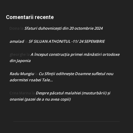
Comentarii recente
Sfaturi duhovnicești din 20 octombrie 2024
Doina
la
amalad
SF SILUAN ATHONITUL -11/ 24 SEPEMBRIE
la
A început construcţia primei mănăstiri ortodoxe
gheorghe
la
din Japonia
Radu Mungiu
Cu Sfinții odihnește Doamne sufletul nou
la
adormitei roabei Tale…
Despre păcatul malahiei (masturbării) şi
Crina Marina
la
onaniei (pazei de a nu avea copii)