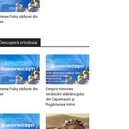
vierea Fiului văduvei din
in
Descoperă ortodoxia
vierea Fiului văduvei din
Despre minunea
in
vindecării slăbănogului
din Capernaum și
Rugăciunea inimii