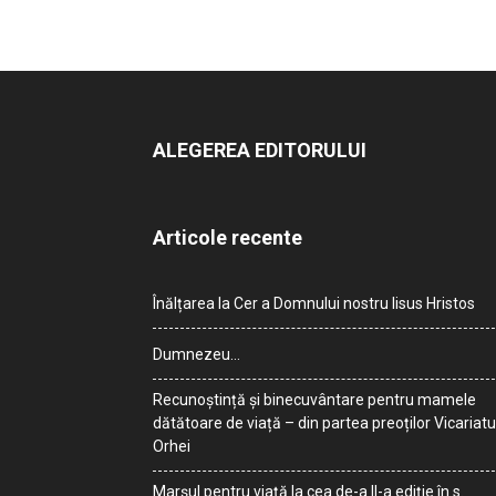
ALEGEREA EDITORULUI
Articole recente
Înălțarea la Cer a Domnului nostru Iisus Hristos
Dumnezeu…
Recunoștință și binecuvântare pentru mamele
dătătoare de viață – din partea preoților Vicariatu
Orhei
Marșul pentru viață la cea de-a II-a ediție în s.