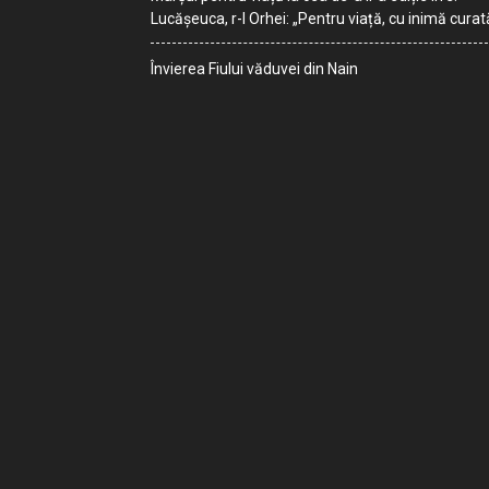
Lucășeuca, r-l Orhei: „Pentru viață, cu inimă curat
Învierea Fiului văduvei din Nain