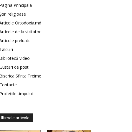
Pagina Principala
Știri religioase
Articole Ortodoxia.md
Articole de la vizitatori
Articole preluate
Tâlcuiri
Bibliotecă video
Gustări de post
Biserica Sfinta Treime
Contacte
Profețiile timpului
Ultimele articole