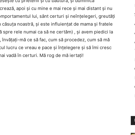
sește cu prietenii și cu băutura, și duminica
rează, apoi și cu mine e mai rece și mai distant și nu
portamentul lui, sânt certuri și neînțelegeri, greutăți
 căsuța noastră, și este influiențat de mama și fratele
tă spre rele numai ca să ne certăm) , și avem piedici la
 învățați-mă ce să fac, cum să procedez, cum să mă
icul lucru ce vreau e pace și înțelegere și să îmi cresc
ai vadă în certuri. Mă rog de mă iertați!