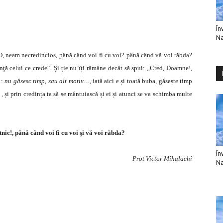
În
Na
O, neam necredincios, până când voi fi cu voi? până când vă voi răbda?
tinţă celui ce crede“. Și ție nu îți rămâne decât să spui: „Cred, Doamne!,
 :
nu găsesc timp, sau alt motiv…,
iată aici e și toată buba, găsește timp
 , și prin credința ta să se mântuiască și ei și atunci se va schimba multe
nic!, până când voi fi cu voi şi vă voi răbda?
În
Prot Victor Mihalachi
Na