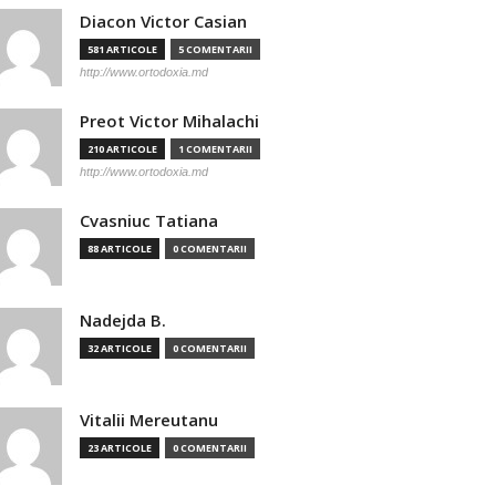
Diacon Victor Casian
581 ARTICOLE
5 COMENTARII
http://www.ortodoxia.md
Preot Victor Mihalachi
210 ARTICOLE
1 COMENTARII
http://www.ortodoxia.md
Cvasniuc Tatiana
88 ARTICOLE
0 COMENTARII
Nadejda B.
32 ARTICOLE
0 COMENTARII
Vitalii Mereutanu
23 ARTICOLE
0 COMENTARII