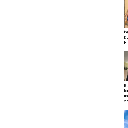
În
Do
Hr
Re
bi
ma
vi