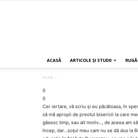
ACASĂ
ARTICOLE ŞI STUDII
RUGĂ
Acasă
0
0
Cer iertare, vă scriu și eu păcătoasa, în spe
să mă apropii de preotul bisericii la care m
găsesc timp, sau alt motiv…, de aceea am să 
încep, dar…soțul meu cam nu se dă dus la Bis