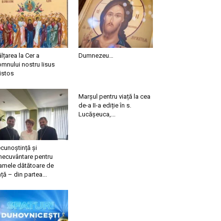
ălțarea la Cer a
Dumnezeu…
mnului nostru Iisus
istos
Marșul pentru viață la cea
de-a II-a ediție în s.
Lucășeuca,...
cunoștință și
necuvântare pentru
mele dătătoare de
ață – din partea...