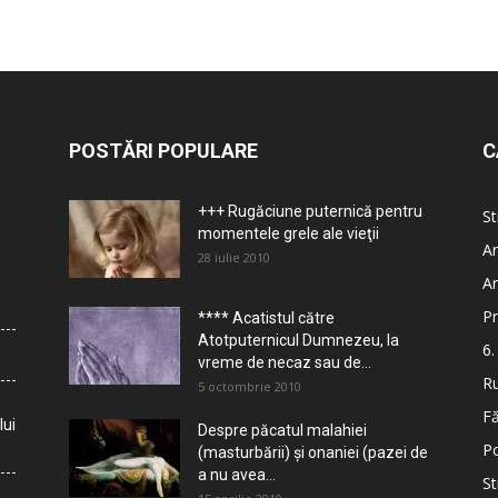
POSTĂRI POPULARE
C
+++ Rugăciune puternică pentru
St
momentele grele ale vieţii
Ar
28 iulie 2010
Ar
Pr
**** Acatistul către
Atotputernicul Dumnezeu, la
6.
vreme de necaz sau de...
Ru
5 octombrie 2010
Fă
lui
Despre păcatul malahiei
Po
(masturbării) şi onaniei (pazei de
a nu avea...
St