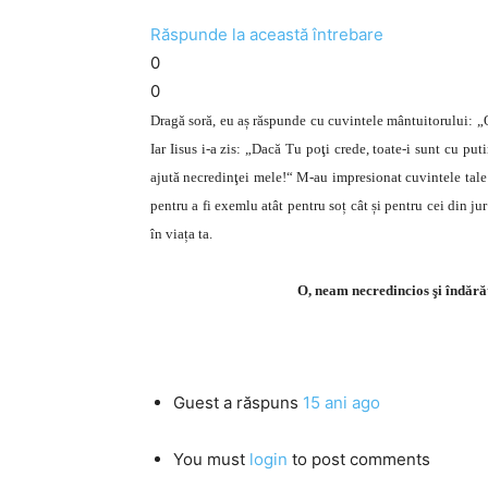
Răspunde la această întrebare
0
0
Dragă soră, eu aș răspunde cu cuvintele mântuitorului: „
Iar Iisus i-a zis: „Dacă Tu poţi crede, toate-i sunt cu pu
ajută necredinţei mele!“ M-au impresionat cuvintele tale
pentru a fi exemlu atât pentru soț cât și pentru cei din jur
în viața ta.
O, neam necredincios şi îndărăt
Guest
a răspuns
15 ani ago
You must
login
to post comments