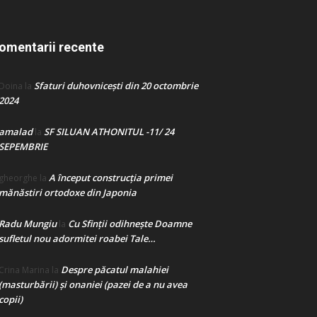
omentarii recente
Sfaturi duhovnicești din 20 octombrie
Doina
la
2024
amalad
SF SILUAN ATHONITUL -11/ 24
la
SEPEMBRIE
A început construcţia primei
gheorghe
la
mănăstiri ortodoxe din Japonia
Radu Mungiu
Cu Sfinții odihnește Doamne
la
sufletul nou adormitei roabei Tale…
Despre păcatul malahiei
Crina Marina
la
(masturbării) şi onaniei (pazei de a nu avea
copii)