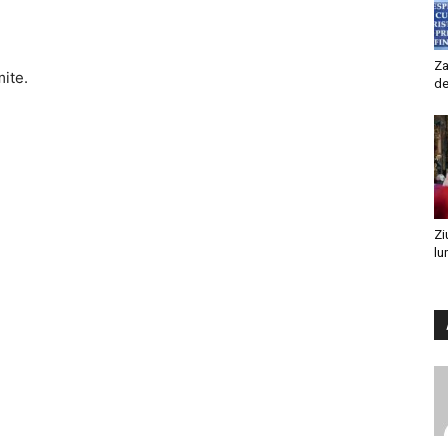
Za
mite.
de
Zi
lu