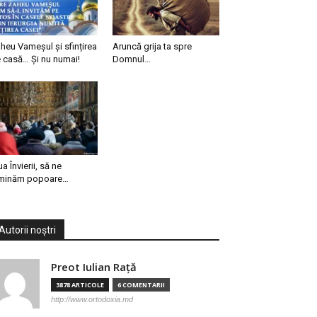
heu Vameșul și sfințirea
Aruncă grija ta spre
 casă… Și nu numai!
Domnul…
ua Învierii, să ne
minăm popoare…
Autorii noștri
Preot Iulian Raţă
3878 ARTICOLE
6 COMENTARII
http://www.ortodoxia.md