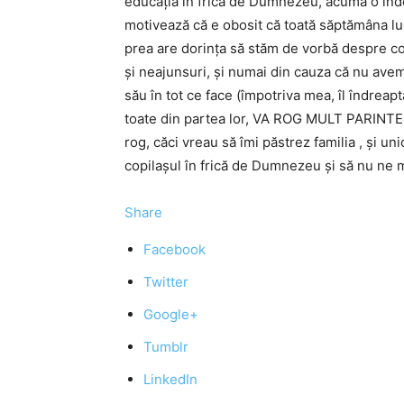
educația în frică de Dumnezeu, acuma o înde
motivează că e obosit că toată săptămâna luc
prea are dorința să stăm de vorbă despre com
și neajunsuri, și numai din cauza că nu avem
său în tot ce face (împotriva mea, îl îndreap
toate din partea lor, VA ROG MULT PARINTE,
rog, căci vreau să îmi păstrez familia , și un
copilașul în frică de Dumnezeu și să nu ne m
Share
Facebook
Twitter
Google+
Tumblr
LinkedIn