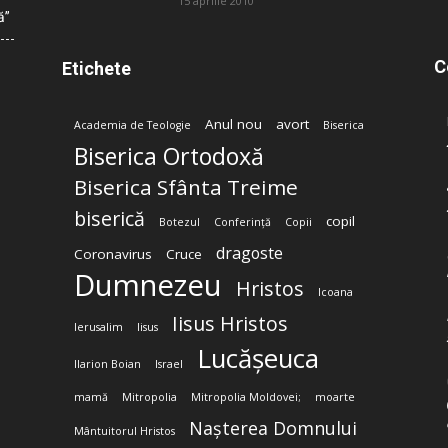
15 aprilie 2010
ă”
C
Etichete
Anul nou
avort
Academia de Teologie
Biserica
Biserica Ortodoxă
Biserica Sfânta Treime
biserică
copil
Botezul
Conferință
Copii
dragoste
Coronavirus
Cruce
Dumnezeu
Hristos
Icoana
Iisus Hristos
Ierusalim
Iisus
Lucășeuca
Ilarion Boian
Israel
mamă
Mitropolia
Mitropolia Moldovei;
moarte
Nașterea Domnului
Mântuitorul Hristos