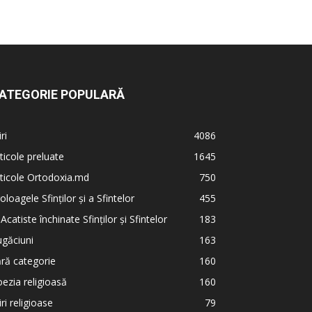
ATEGORIE POPULARĂ
iri
4086
ticole preluate
1645
ticole Ortodoxia.md
750
oloagele Sfinților și a Sfintelor
455
 Acatiste închinate Sfinților și Sfintelor
183
găciuni
163
ră categorie
160
ezia religioasă
160
iri religioase
79